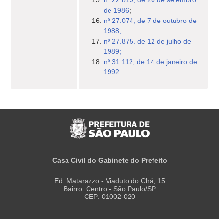
nº 22.819, de 26 de setembro
de 1986
;
nº 27.074, de 7 de outubro de
1988;
nº 27.875, de 12 de julho de
1989;
nº 31.112, de 14 de janeiro de
1992.
Casa Civil do Gabinete do Prefeito
Ed. Matarazzo - Viaduto do Chá, 15
Bairro: Centro - São Paulo/SP
CEP: 01002-020