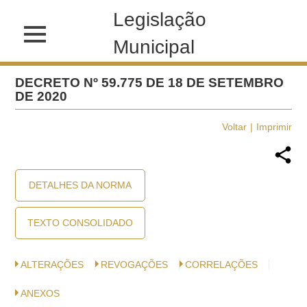
Legislação
Municipal
DECRETO Nº 59.775 DE 18 DE SETEMBRO
DE 2020
Voltar
Imprimir
DETALHES DA NORMA
TEXTO CONSOLIDADO
ALTERAÇÕES
REVOGAÇÕES
CORRELAÇÕES
ANEXOS