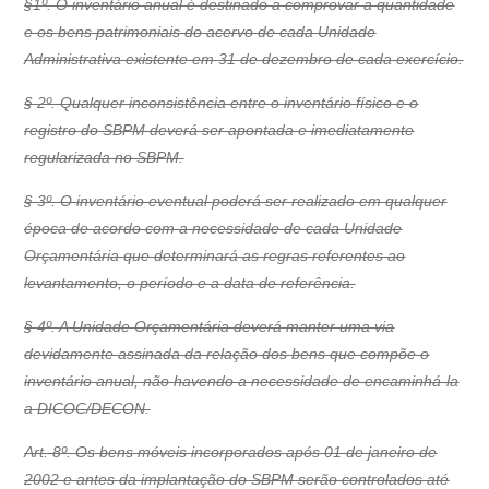
§1º. O inventário anual é destinado a comprovar a quantidade
e os bens patrimoniais do acervo de cada Unidade
Administrativa existente em 31 de dezembro de cada exercício.
§ 2º. Qualquer inconsistência entre o inventário físico e o
registro do SBPM deverá ser apontada e imediatamente
regularizada no SBPM.
§ 3º. O inventário eventual poderá ser realizado em qualquer
época de acordo com a necessidade de cada Unidade
Orçamentária que determinará as regras referentes ao
levantamento, o período e a data de referência.
§ 4º. A Unidade Orçamentária deverá manter uma via
devidamente assinada da relação dos bens que compõe o
inventário anual, não havendo a necessidade de encaminhá-la
a DICOC/DECON.
Art. 8º. Os bens móveis incorporados após 01 de janeiro de
2002 e antes da implantação do SBPM serão controlados até