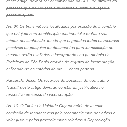
deste artigo, deverá ser encaminhada ao DECON, através do
processo que deu origem à divergência, para avaliação e
possível ajuste.
Art. 9º. Os bens móveis localizados por ocasião do inventário
que estejam sem identificação patrimonial e tenham sua
origem desconhecida, desde que esgotados todos os recursos
possíveis de pesquisa de documentos para identificação do
mesmo, serão avaliados e incorporados ao patrimônio da
Prefeitura de São Paulo através de registro de incorporação,
aplicando-se os critérios do art. 11 desta portaria.
Parágrafo Único. Os recursos de pesquisa de que trata o
“caput” deste artigo deverão constar da justificativa no
respectivo processo de incorporação.
Art. 10. O Titular da Unidade Orçamentária deve criar
comissão de responsáveis pelo reconhecimento dos ativos a
valor justo e pelos procedimentos relativos à Depreciação.