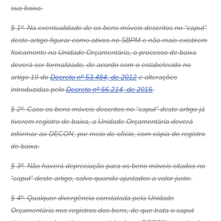
sua baixa.
§ 1º. Na eventualidade de os bens móveis descritos no “caput”
deste artigo figurar como ativos no SBPM e não mais existirem
fisicamente na Unidade Orçamentária, o processo de baixa
deverá ser formalizado, de acordo com o estabelecido no
artigo 19 do
Decreto nº 53.484, de 2012
e alterações
introduzidas pelo
Decreto nº 56.214, de 2015
.
§ 2º. Caso os bens móveis descritos no “caput” deste artigo já
tiverem registro de baixa, a Unidade Orçamentária deverá
informar ao DECON, por meio de ofício, com cópia do registro
de baixa.
§ 3º. Não haverá depreciação para os bens móveis citados no
“caput” deste artigo, salvo quando ajustados a valor justo.
§ 4º. Qualquer divergência constatada pela Unidade
Orçamentária nos registros dos bens, de que trata o caput