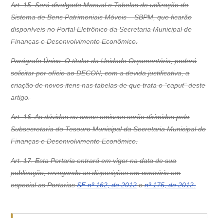
Art. 15. Será divulgado Manual e Tabelas de utilização do
Sistema de Bens Patrimoniais Móveis – SBPM, que ficarão
disponíveis no Portal Eletrônico da Secretaria Municipal de
Finanças e Desenvolvimento Econômico.
Parágrafo Único: O titular da Unidade Orçamentária, poderá
solicitar por ofício ao DECON, com a devida justificativa, a
criação de novos itens nas tabelas de que trata o “caput” deste
artigo.
Art. 16. As dúvidas ou casos omissos serão dirimidos pela
Subsecretaria do Tesouro Municipal da Secretaria Municipal de
Finanças e Desenvolvimento Econômico.
Art. 17. Esta Portaria entrará em vigor na data de sua
publicação, revogando as disposições em contrário em
especial as Portarias
SF nº 162, de 2012
e
nº 175, de 2012.