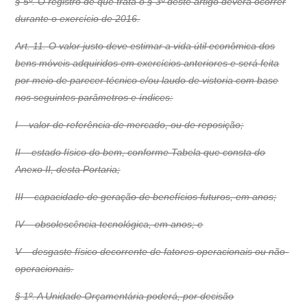
§ 5º. O registro de que trata o § 3º deste artigo deverá ocorrer
durante o exercício de 2016.
Art. 11. O valor justo deve estimar a vida útil econômica dos
bens móveis adquiridos em exercícios anteriores e será feita
por meio de parecer técnico e/ou laudo de vistoria com base
nos seguintes parâmetros e índices:
I – valor de referência de mercado, ou de reposição;
II – estado físico do bem, conforme Tabela que consta do
Anexo II, desta Portaria;
III – capacidade de geração de benefícios futuros, em anos;
IV – obsolescência tecnológica, em anos; e
V – desgaste físico decorrente de fatores operacionais ou não-
operacionais.
§ 1º. A Unidade Orçamentária poderá, por decisão