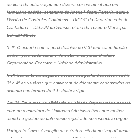
de ficha de autorização que deverá ser encaminhada em
formulário padrão, constante do Anexo I desta Portaria, para a
Divisão de Controles Contábeis – DICOC do Departamento de
Contadoria – DECON da Subsecretaria do Tesouro Municipal –
SUTEM da SF.
§ 4º. O usuário com o perfil definido no § 3º tem como função
atribuir para cada usuário do sistema os perfis Unidade
Orçamentária-Executor e Unidade Administrativa.
§ 5º. Somente conseguirão acesso aos perfis dispostos nos §§
3º e 4º os usuários que estiverem devidamente cadastrados no
sistema nos termos do § 1º deste artigo.
Art. 3º. Em busca de eficiência a Unidade Orçamentária poderá
criar uma estrutura de Unidades Administrativas que melhor
atenda a gestão do patrimônio registrado no respectivo órgão.
Parágrafo Único. A criação de estrutura citada no “caput” deste