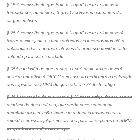
§ 1º. A comissão de que trata o “caput” deste artigo será
formada por, no mínimo, 3 (três) servidores ocupantes de
cargos efetivos.
§ 2º. A comissão de que trata o “caput” deste artigo deverá
trazer a valor justo os bens patrimoniais incorporados até a
publicação desta portaria, através de processo devidamente
autuado para esta finalidade.
§ 3º A comissão de que trata o “caput” deste artigo deverá
solicitar por ofício à DICOC o acesso ao perfil para a realização
dos registros no SBPM de que trata o § 2º deste artigo.
§ 4º A solicitação de que trata o § 3º deste artigo deverá conter
a indicação dos usuários, que serão necessariamente
membros da comissão, bem como demais usuários que a
referida comissão julgar necessário para os registros no SBPM
de que trata o § 2º deste artigo.