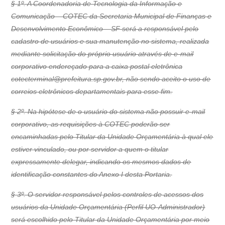
§ 1º. A Coordenadoria de Tecnologia da Informação e
Comunicação – COTEC da Secretaria Municipal de Finanças e
Desenvolvimento Econômico – SF será a responsável pelo
cadastro de usuários e sua manutenção no sistema, realizada
mediante solicitação do próprio usuário através de e-mail
corporativo endereçado para a caixa postal eletrônica
cotecterminal@prefeitura.sp.gov.br, não sendo aceito o uso de
correios eletrônicos departamentais para esse fim.
§ 2º. Na hipótese de o usuário do sistema não possuir e-mail
corporativo, as requisições à COTEC poderão ser
encaminhadas pelo Titular da Unidade Orçamentária à qual ele
estiver vinculado, ou por servidor a quem o titular
expressamente delegar, indicando os mesmos dados de
identificação constantes do Anexo I desta Portaria.
§ 3º. O servidor responsável pelos controles de acessos dos
usuários da Unidade Orçamentária (Perfil UO-Administrador)
será escolhido pelo Titular da Unidade Orçamentária por meio