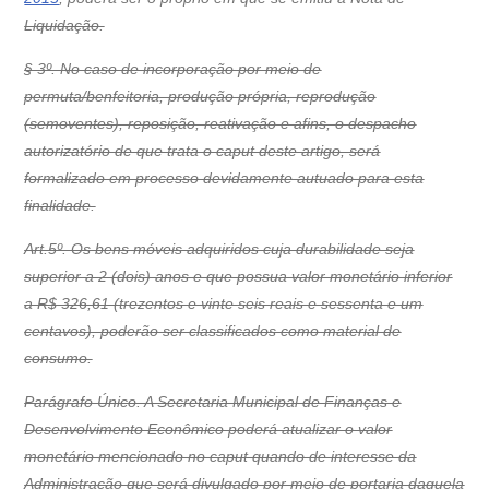
Liquidação.
§ 3º. No caso de incorporação por meio de
permuta/benfeitoria, produção própria, reprodução
(semoventes), reposição, reativação e afins, o despacho
autorizatório de que trata o caput deste artigo, será
formalizado em processo devidamente autuado para esta
finalidade.
Art.5º. Os bens móveis adquiridos cuja durabilidade seja
superior a 2 (dois) anos e que possua valor monetário inferior
a R$ 326,61 (trezentos e vinte seis reais e sessenta e um
centavos), poderão ser classificados como material de
consumo.
Parágrafo Único. A Secretaria Municipal de Finanças e
Desenvolvimento Econômico poderá atualizar o valor
monetário mencionado no caput quando de interesse da
Administração que será divulgado por meio de portaria daquela