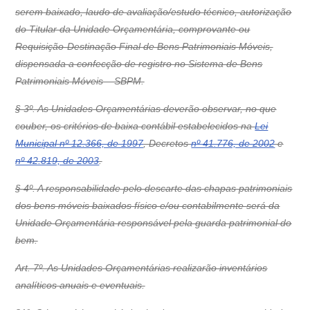
serem baixado, laudo de avaliação/estudo técnico, autorização
do Titular da Unidade Orçamentária, comprovante ou
Requisição-Destinação Final de Bens Patrimoniais Móveis,
dispensada a confecção de registro no Sistema de Bens
Patrimoniais Móveis – SBPM.
§ 3º. As Unidades Orçamentárias deverão observar, no que
couber, os critérios de baixa contábil estabelecidos na
Lei
Municipal nº 12.366, de 1997
, Decretos
nº 41.776, de 2002
e
nº 42.819, de 2003
.
§ 4º. A responsabilidade pelo descarte das chapas patrimoniais
dos bens móveis baixados físico e/ou contabilmente será da
Unidade Orçamentária responsável pela guarda patrimonial do
bem.
Art. 7º. As Unidades Orçamentárias realizarão inventários
analíticos anuais e eventuais.