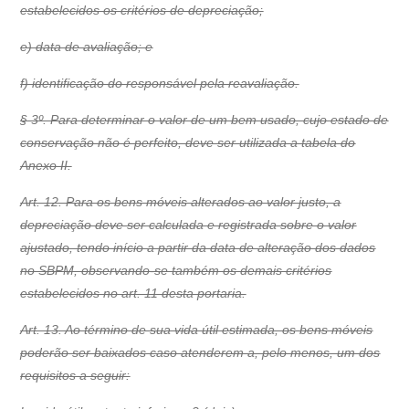
estabelecidos os critérios de depreciação;
e) data de avaliação; e
f) identificação do responsável pela reavaliação.
§ 3º. Para determinar o valor de um bem usado, cujo estado de
conservação não é perfeito, deve ser utilizada a tabela do
Anexo II.
Art. 12. Para os bens móveis alterados ao valor justo, a
depreciação deve ser calculada e registrada sobre o valor
ajustado, tendo início a partir da data de alteração dos dados
no SBPM, observando-se também os demais critérios
estabelecidos no art. 11 desta portaria.
Art. 13. Ao término de sua vida útil estimada, os bens móveis
poderão ser baixados caso atenderem a, pelo menos, um dos
requisitos a seguir: