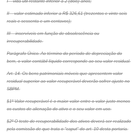
I – vida útil restante inferior a 2 (dois) anos;
II – valor estimado inferior a R$ 326,61 (trezentos e vinte seis
reais e sessenta e um centavos);
III – inservíveis em função de obsolescência ou
irrecuperabilidade.
Parágrafo Único. Ao término do período de depreciação do
bem, o valor contábil líquido corresponde ao seu valor residual.
Art. 14. Os bens patrimoniais móveis que apresentem valor
residual superior ao valor recuperável deverão sofrer ajuste no
SBPM.
§1º Valor recuperável é o maior valor entre o valor justo menos
os custos de alienação do ativo e o seu valor em uso.
§2º O teste de recuperabilidade dos ativos deverá ser realizado
pela comissão de que trata o “caput” do art. 10 desta portaria.