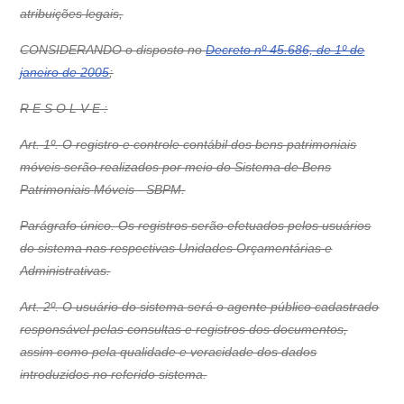
atribuições legais,
CONSIDERANDO o disposto no
Decreto nº 45.686, de 1º de
janeiro de 2005
;
R E S O L V E :
Art. 1º. O registro e controle contábil dos bens patrimoniais
móveis serão realizados por meio do Sistema de Bens
Patrimoniais Móveis - SBPM.
Parágrafo único. Os registros serão efetuados pelos usuários
do sistema nas respectivas Unidades Orçamentárias e
Administrativas.
Art. 2º. O usuário do sistema será o agente público cadastrado
responsável pelas consultas e registros dos documentos,
assim como pela qualidade e veracidade dos dados
introduzidos no referido sistema.