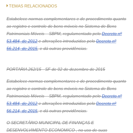
TEMAS RELACIONADOS
Estabelece normas complementares e de procedimento quanto
ao registro e controle de bens móveis no Sistema de Bens
Patrimoniais Móveis – SBPM, regulamentado pelo
Decreto nº
53.484, de 2012
e alterações introduzidas pelo
Decreto nº
56.214, de 2015
, e dá outras providências.
PORTARIA 262/15 - SF de 02 de dezembro de 2015
Estabelece normas complementares e de procedimento quanto
ao registro e controle de bens móveis no Sistema de Bens
Patrimoniais Móveis – SBPM, regulamentado pelo
Decreto nº
53.484, de 2012
e alterações introduzidas pelo
Decreto nº
56.214, de 2015
, e dá outras providências.
O SECRETÁRIO MUNICIPAL DE FINANÇAS E
DESENVOLVIMENTO ECONOMICO , no uso de suas