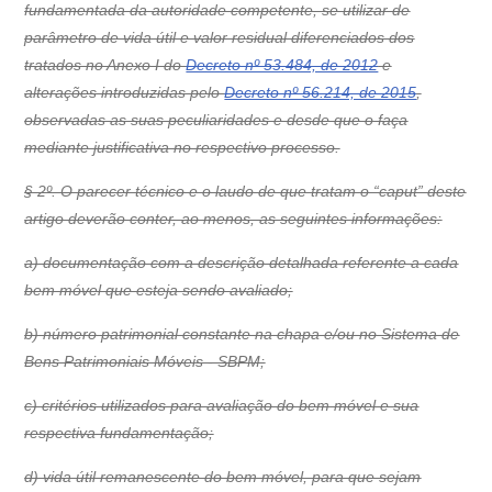
fundamentada da autoridade competente, se utilizar de
parâmetro de vida útil e valor residual diferenciados dos
tratados no Anexo I do
Decreto nº 53.484, de 2012
e
alterações introduzidas pelo
Decreto nº 56.214, de 2015
,
observadas as suas peculiaridades e desde que o faça
mediante justificativa no respectivo processo.
§ 2º. O parecer técnico e o laudo de que tratam o “caput” deste
artigo deverão conter, ao menos, as seguintes informações:
a) documentação com a descrição detalhada referente a cada
bem móvel que esteja sendo avaliado;
b) número patrimonial constante na chapa e/ou no Sistema de
Bens Patrimoniais Móveis - SBPM;
c) critérios utilizados para avaliação do bem móvel e sua
respectiva fundamentação;
d) vida útil remanescente do bem móvel, para que sejam