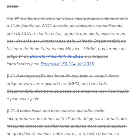
pasta.
Art. 6º. Os bens móveis municipais incorporados anteriormente
a 1º de janeiro de 2002 deverão ser baixados contabilmente
pelo DECON e, dentre estes, aqueles que ainda estiverem em
uso, deverão ser incorporados pela Unidade Orçamentária no
Sistema de Bens Patrimoniais Móveis – SBPM, nos termos do
artigo 9º do
Decreto nº 53.484, de 2012
e alterações
introduzidas pelo
Decreto nº 56.214, de 2015
.
§ 1º. A incorporação dos bens de que trata o “caput” deste
artigo deverá ser registrada no SBPM, pela Unidade
Orçamentária detentora da posse dos mesmos, por Reativação
e pelo valor justo.
§ 2º. A baixa física dos bens móveis que não serão
incorporados nos termos do § 1º deste artigo será formalizada
mediante processo devidamente autuado para esta finalidade,
do qual deverá constar, entre outros, a relação dos bens a