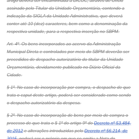
artigo deverá ser encaminhada à DICOC, através de Ofício
assinado pelo Titular da Unidade Orçamentária, contendo a
indicação da SIGLA da Unidade Administrativa, que deverá
conter até 10 (dez) caracteres, bem como a denominação da
respectiva unidade, para a respectiva inserção no SBPM.
Art. 4º. Os bens incorporados ao acervo da Administração
Municipal Direta e controlados por meio do SBPM deverão ser
precedidos de despacho autorizatório do titular da Unidade
Orçamentária, devidamente publicado no Diário Oficial da
Cidade.
§ 1º. No caso de incorporação por compra, o despacho de que
trata o caput deste artigo, poderá ser considerado como sendo
o despacho autorizatório da despesa.
§ 2º. No caso de incorporação de bens por meio de compra o
processo de que trata o § 1º do artigo 9º do
Decreto nº 53.484,
de 2012
e alterações introduzidas pelo
Decreto nº 56.214, de
2015
, poderá ser o próprio em que se emitiu a Nota de