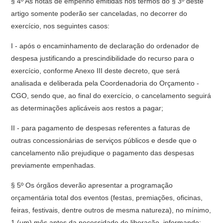
§ 4º As notas de empenho emitidas nos termos do § 3º deste
artigo somente poderão ser canceladas, no decorrer do
exercício, nos seguintes casos:
I - após o encaminhamento de declaração do ordenador de
despesa justificando a prescindibilidade do recurso para o
exercício, conforme Anexo III deste decreto, que será
analisada e deliberada pela Coordenadoria do Orçamento -
CGO, sendo que, ao final do exercício, o cancelamento seguirá
as determinações aplicáveis aos restos a pagar;
II - para pagamento de despesas referentes a faturas de
outras concessionárias de serviços públicos e desde que o
cancelamento não prejudique o pagamento das despesas
previamente empenhadas.
§ 5º Os órgãos deverão apresentar a programação
orçamentária total dos eventos (festas, premiações, oficinas,
feiras, festivais, dentre outros de mesma natureza), no mínimo,
1 (um) mês antes da necessidade de liberação, informando: