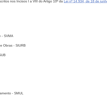
itos nos Incisos I a VIII do Artigo 10º da
Lei nº 14.934, de 18 de jun
te - SVMA
a e Obras - SIURB
MSUB
ciamento - SMUL