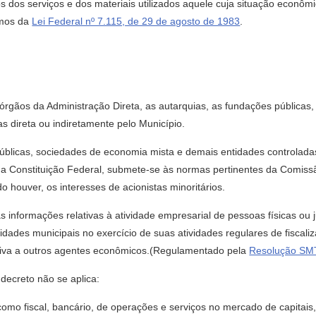
os dos serviços e dos materiais utilizados aquele cuja situação econôm
rmos da
Lei Federal nº 7.115, de 29 de agosto de 1983
.
s órgãos da Administração Direta, as autarquias, as fundações pública
s direta ou indiretamente pelo Município.
públicas, sociedades de economia mista e demais entidades controlad
 da Constituição Federal, submete-se às normas pertinentes da Comissã
 houver, os interesses de acionistas minoritários.
s informações relativas à atividade empresarial de pessoas físicas ou ju
tidades municipais no exercício de suas atividades regulares de fiscali
tiva a outros agentes econômicos.(Regulamentado pela
Resolução SMT
 decreto não se aplica:
, como fiscal, bancário, de operações e serviços no mercado de capitais,