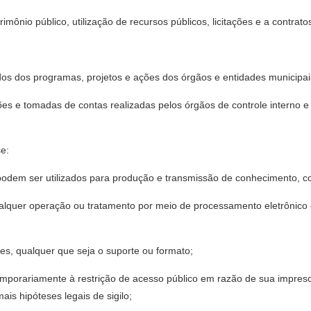
imônio público, utilização de recursos públicos, licitações e a contrato
s dos programas, projetos e ações dos órgãos e entidades municipai
ões e tomadas de contas realizadas pelos órgãos de controle interno e 
se:
podem ser utilizados para produção e transmissão de conhecimento, c
ualquer operação ou tratamento por meio de processamento eletrônic
ões, qualquer que seja o suporte ou formato;
temporariamente à restrição de acesso público em razão de sua impres
is hipóteses legais de sigilo;