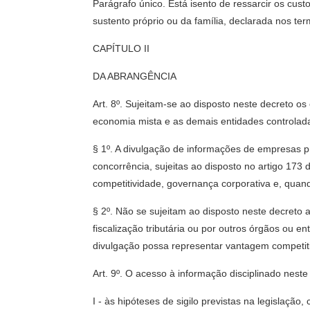
Parágrafo único. Está isento de ressarcir os cust
sustento próprio ou da família, declarada nos te
CAPÍTULO II
DA ABRANGÊNCIA
Art. 8º. Sujeitam-se ao disposto neste decreto o
economia mista e as demais entidades controlada
§ 1º. A divulgação de informações de empresas 
concorrência, sujeitas ao disposto no artigo 173
competitividade, governança corporativa e, quando
§ 2º. Não se sujeitam ao disposto neste decreto a
fiscalização tributária ou por outros órgãos ou en
divulgação possa representar vantagem competi
Art. 9º. O acesso à informação disciplinado neste
I - às hipóteses de sigilo previstas na legislação