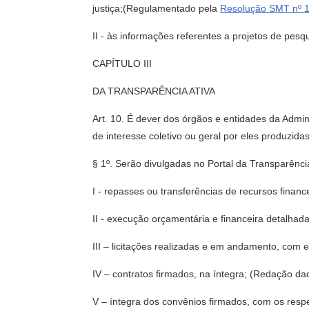
justiça;(Regulamentado pela
Resolução SMT nº 
II - às informações referentes a projetos de pesq
CAPÍTULO III
DA TRANSPARÊNCIA ATIVA
Art. 10. É dever dos órgãos e entidades da Admi
de interesse coletivo ou geral por eles produzida
§ 1º. Serão divulgadas no Portal da Transparênci
I - repasses ou transferências de recursos financ
II - execução orçamentária e financeira detalhada
III – licitações realizadas e em andamento, com 
IV – contratos firmados, na íntegra; (Redação d
V – íntegra dos convênios firmados, com os res