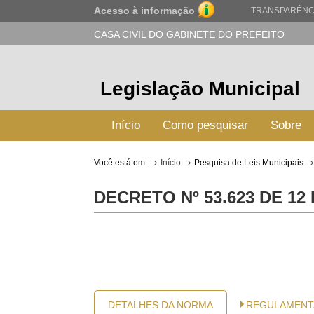
Acesso à informação
TRANSPARÊNC
CASA CIVIL DO GABINETE DO PREFEITO
Legislação Municipal
Início
Como pesquisar
Sobre
Você está em:
Início
Pesquisa de Leis Municipais
DECRETO Nº 53.623 DE 12
DETALHES DA NORMA
REGULAMENT