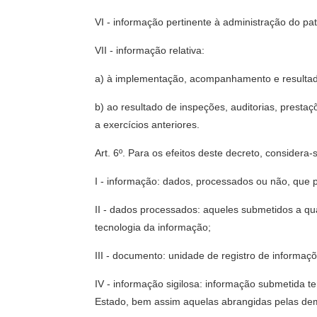
VI - informação pertinente à administração do patr
VII - informação relativa:
a) à implementação, acompanhamento e resultado
b) ao resultado de inspeções, auditorias, prestaç
a exercícios anteriores.
Art. 6º. Para os efeitos deste decreto, considera-
I - informação: dados, processados ou não, que 
II - dados processados: aqueles submetidos a q
tecnologia da informação;
III - documento: unidade de registro de informaç
IV - informação sigilosa: informação submetida 
Estado, bem assim aquelas abrangidas pelas dema