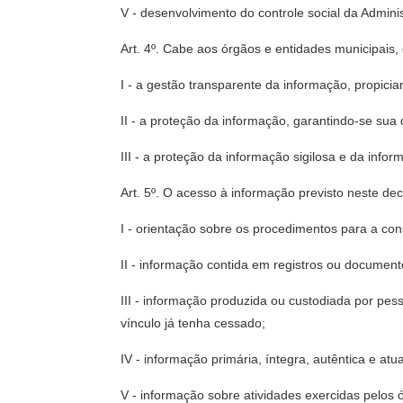
V - desenvolvimento do controle social da Admini
Art. 4º. Cabe aos órgãos e entidades municipais
I - a gestão transparente da informação, propici
II - a proteção da informação, garantindo-se sua d
III - a proteção da informação sigilosa e da info
Art. 5º. O acesso à informação previsto neste dec
I - orientação sobre os procedimentos para a c
II - informação contida em registros ou documen
III - informação produzida ou custodiada por pe
vínculo já tenha cessado;
IV - informação primária, íntegra, autêntica e atu
V - informação sobre atividades exercidas pelos ó