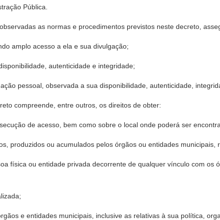
stração Pública.
, observadas as normas e procedimentos previstos neste decreto, asse
ando amplo acesso a ela e sua divulgação;
isponibilidade, autenticidade e integridade;
rmação pessoal, observada a sua disponibilidade, autenticidade, integri
reto compreende, entre outros, os direitos de obter:
onsecução de acesso, bem como sobre o local onde poderá ser encontr
tos, produzidos ou acumulados pelos órgãos ou entidades municipais, r
ssoa física ou entidade privada decorrente de qualquer vínculo com o
alizada;
rgãos e entidades municipais, inclusive as relativas à sua política, org