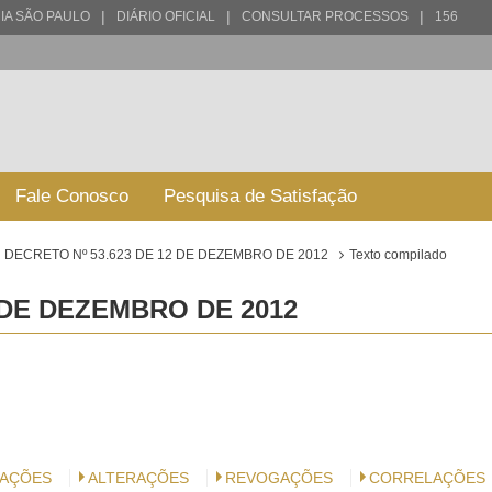
|
|
|
IA SÃO PAULO
DIÁRIO OFICIAL
CONSULTAR PROCESSOS
156
Fale Conosco
Pesquisa de Satisfação
DECRETO Nº 53.623 DE 12 DE DEZEMBRO DE 2012
Texto compilado
 DE DEZEMBRO DE 2012
AÇÕES
ALTERAÇÕES
REVOGAÇÕES
CORRELAÇÕES