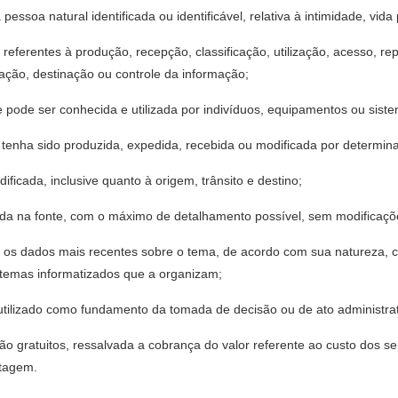
pessoa natural identificada ou identificável, relativa à intimidade, vid
referentes à produção, recepção, classificação, utilização, acesso, rep
ação, destinação ou controle da informação;
ue pode ser conhecida e utilizada por indivíduos, equipamentos ou sist
e tenha sido produzida, expedida, recebida ou modificada por determi
ificada, inclusive quanto à origem, trânsito e destino;
ada na fonte, com o máximo de detalhamento possível, sem modificaçõ
e os dados mais recentes sobre o tema, de acordo com sua natureza, 
stemas informatizados que a organizam;
utilizado como fundamento da tomada de decisão ou de ato administrat
ão gratuitos, ressalvada a cobrança do valor referente ao custo dos ser
stagem.