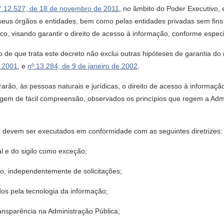
n° 12.527, de 18 de novembro de 2011
, no âmbito do Poder Executivo,
seus órgãos e entidades, bem como pelas entidades privadas sem fins
ico, visando garantir o direito de acesso à informação, conforme especi
 de que trata este decreto não exclui outras hipóteses de garantia do 
e 2001
, e
nº 13.284, de 9 de janeiro de 2002
.
rarão, às pessoas naturais e jurídicas, o direito de acesso à informa
agem de fácil compreensão, observados os princípios que regem a Admin
to devem ser executados em conformidade com as seguintes diretrizes:
al e do sigilo como exceção;
ico, independentemente de solicitações;
ados pela tecnologia da informação;
ansparência na Administração Pública;