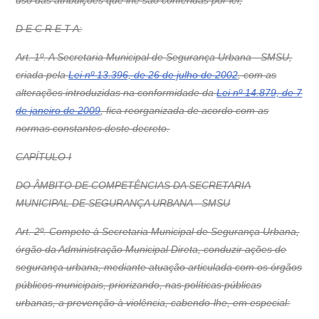
uso das atribuições que lhe são conferidas por lei,
D E C R E T A:
Art. 1º. A Secretaria Municipal de Segurança Urbana - SMSU,
criada pela
Lei nº 13.396, de 26 de julho de 2002
, com as
alterações introduzidas na conformidade da
Lei nº
14.879, de 7
de janeiro de 2009
, fica reorganizada de acordo com as
normas constantes deste decreto.
CAPÍTULO I
DO ÂMBITO DE COMPETÊNCIAS DA SECRETARIA
MUNICIPAL DE SEGURANÇA URBANA - SMSU
Art. 2º. Compete à Secretaria Municipal de Segurança Urbana,
órgão da Administração Municipal Direta, conduzir ações de
segurança urbana, mediante atuação articulada com os órgãos
públicos municipais, priorizando, nas políticas públicas
urbanas, a prevenção à violência, cabendo-lhe, em especial: