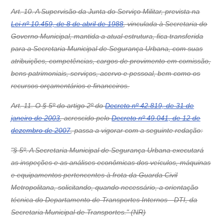
Art. 10. A Supervisão da Junta do Serviço Militar, prevista na
Lei nº 10.459, de 8 de abril de 1988
, vinculada à Secretaria do
Governo Municipal, mantida a atual estrutura, fica transferida
para a Secretaria Municipal de Segurança Urbana, com suas
atribuições, competências, cargos de provimento em comissão,
bens patrimoniais, serviços, acervo e pessoal, bem como os
recursos orçamentários e financeiros.
Art. 11. O § 5º do artigo 2º do
Decreto nº 42.819, de 31 de
janeiro de 2003
, acrescido pelo
Decreto nº 49.041, de 12 de
dezembro de 2007
, passa a vigorar com a seguinte redação:
"§ 5º. A Secretaria Municipal de Segurança Urbana executará
as inspeções e as análises econômicas dos veículos, máquinas
e equipamentos pertencentes à frota da Guarda Civil
Metropolitana, solicitando, quando necessário, a orientação
técnica do Departamento de Transportes Internos - DTI, da
Secretaria Municipal de Transportes." (NR)