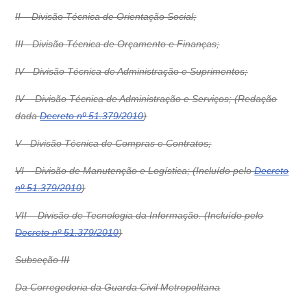
II – Divisão Técnica de Orientação Social;
III - Divisão Técnica de Orçamento e Finanças;
IV - Divisão Técnica de Administração e Suprimentos;
IV – Divisão Técnica de Administração e Serviços; (Redação
dada
Decreto nº 51.379/2010
)
V - Divisão Técnica de Compras e Contratos;
VI – Divisão de Manutenção e Logística; (Incluído pelo
Decreto
nº 51.379/2010
)
VII – Divisão de Tecnologia da Informação. (Incluído pelo
Decreto nº 51.379/2010
)
Subseção III
Da Corregedoria da Guarda Civil Metropolitana