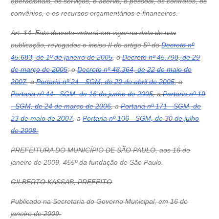
operacionais, os serviços, o acervo, o pessoal, os contratos, os
convênios, e os recursos orçamentários e financeiros.
Art. 14. Este decreto entrará em vigor na data de sua
publicação, revogados o inciso II do artigo 5º do
Decreto nº
45.683, de 1º de janeiro de 2005
, o
Decreto nº 45.798, de 29
de março de 2005
; o
Decreto nº 48.364, de 22 de maio de
2007
, a
Portaria nº 24 - SGM, de 20 de abril de 2005
, a
Portaria nº 44 - SGM, de 16 de junho de 2005
, a
Portaria nº 19
- SGM, de 24 de março de 2006
, a
Portaria nº 171 - SGM, de
23 de maio de 2007
, a
Portaria nº 106 - SGM, de 30 de julho
de 2008.
PREFEITURA DO MUNICÍPIO DE SÃO PAULO, aos 16 de
janeiro de 2009, 455º da fundação de São Paulo.
GILBERTO KASSAB, PREFEITO
Publicado na Secretaria do Governo Municipal, em 16 de
janeiro de 2009.