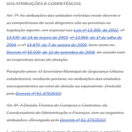
DAS ATRIBUIÇÕES E COMPETÊNCIAS
Art. 7º. As atribuições das unidades referidas neste decreto e
as competências de seus dirigentes são as previstas na
legislação vigente, em especial nas
Leis nº 13.396, de 2002
, nº
13.530, de 14 de março de 2003
,
nº 13.866, de 1º de julho de
2004
, e nº
14.879, de 7 de janeiro de 2009
, bem como no
Decreto nº 50.030, de 12 de setembro de 2008
, de acordo com
as respectivas áreas de atuação.
Parágrafo único. O Secretário Municipal de Segurança Urbana
estabelecerá, mediante portaria, as atribuições das unidades
correspondentes ao nível de divisão ou equivalente. (Incluído
pelo
Decreto nº 51.379/2010
)
Art. 8º.
A Divisão Técnica de Compras e Contratos, da
Coordenadoria de Administração e Finanças, tem as seguintes
atribuições:
(Revogado pelo
Decreto nº 51.379/2010
)
I -
realizar pesquisas de preços de mercado para a aquisição