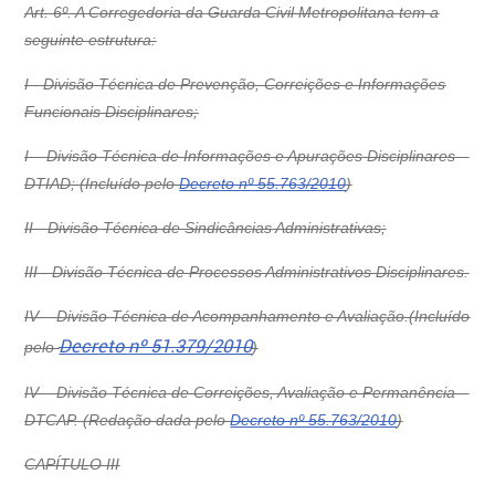
Art. 6º. A Corregedoria da Guarda Civil Metropolitana tem a
seguinte estrutura:
I - Divisão Técnica de Prevenção, Correições e Informações
Funcionais Disciplinares;
I – Divisão Técnica de Informações e Apurações Disciplinares –
DTIAD; (Incluído pelo
Decreto nº 55.763/2010
)
II - Divisão Técnica de Sindicâncias Administrativas;
III - Divisão Técnica de Processos Administrativos Disciplinares.
IV – Divisão Técnica de Acompanhamento e Avaliação.(Incluído
Decreto nº 51.379/2010
pelo
)
IV – Divisão Técnica de Correições, Avaliação e Permanência –
DTCAP. (Redação dada pelo
Decreto nº 55.763/2010
)
CAPÍTULO III