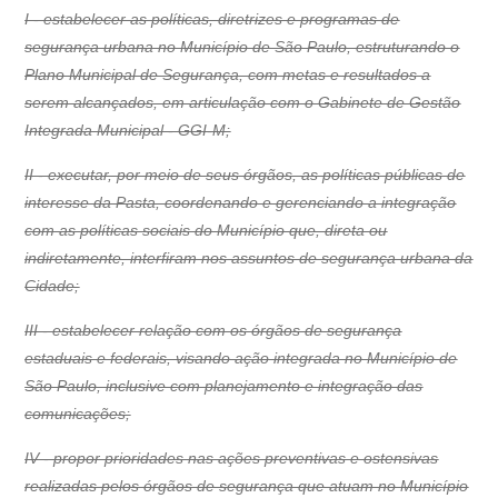
I - estabelecer as políticas, diretrizes e programas de
segurança urbana no Município de São Paulo, estruturando o
Plano Municipal de Segurança, com metas e resultados a
serem alcançados, em articulação com o Gabinete de Gestão
Integrada Municipal - GGI-M;
II - executar, por meio de seus órgãos, as políticas públicas de
interesse da Pasta, coordenando e gerenciando a integração
com as políticas sociais do Município que, direta ou
indiretamente, interfiram nos assuntos de segurança urbana da
Cidade;
III - estabelecer relação com os órgãos de segurança
estaduais e federais, visando ação integrada no Município de
São Paulo, inclusive com planejamento e integração das
comunicações;
IV - propor prioridades nas ações preventivas e ostensivas
realizadas pelos órgãos de segurança que atuam no Município