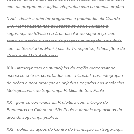
com os programas e ações integradas com os demais órgãos;
XVIII - definir e orientar programas e prioridades da Guarda
Civil Metropolitana nas atividades de apoio voltadas à
segurança do trânsito na área escolar de segurança, bem
como no interior e entorno de parques municipais, articulado
com as Secretarias Municipais de Transportes, Educação e do
Verde e do Meio Ambiente;
XIX - interagir com os municípios da região metropolitana,
especialmente os conurbados com a Capital, para integração
de ações e para alcançar os objetivos traçados nas instâncias
Metropolitanas de Segurança Pública de São Paulo;
XX - gerir os convênios da Prefeitura com o Corpo de
Bombeiros na Cidade de São Paulo e demais organismos da
área de segurança pública;
XXI - definir as ações do Centro de Formação em Segurança