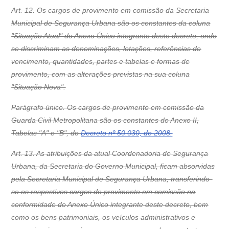
Art. 12. Os cargos de provimento em comissão da Secretaria
Municipal de Segurança Urbana são os constantes da coluna
"Situação Atual" do Anexo Único integrante deste decreto, onde
se discriminam as denominações, lotações, referências de
vencimento, quantidades, partes e tabelas e formas de
provimento, com as alterações previstas na sua coluna
"Situação Nova".
Parágrafo único. Os cargos de provimento em comissão da
Guarda Civil Metropolitana são os constantes do Anexo II,
Tabelas "A" e "B", do
Decreto nº 50.030, de 2008.
Art. 13. As atribuições da atual Coordenadoria de Segurança
Urbana, da Secretaria do Governo Municipal, ficam absorvidas
pela Secretaria Municipal de Segurança Urbana, transferindo-
se os respectivos cargos de provimento em comissão na
conformidade do Anexo Único integrante deste decreto, bem
como os bens patrimoniais, os veículos administrativos e