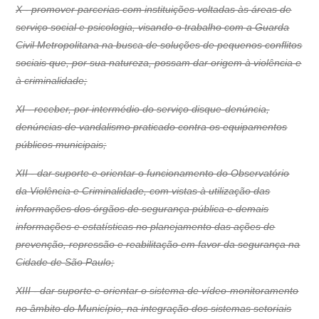
X - promover parcerias com instituições voltadas às áreas de
serviço social e psicologia, visando o trabalho com a Guarda
Civil Metropolitana na busca de soluções de pequenos conflitos
sociais que, por sua natureza, possam dar origem à violência e
à criminalidade;
XI - receber, por intermédio do serviço disque-denúncia,
denúncias de vandalismo praticado contra os equipamentos
públicos municipais;
XII - dar suporte e orientar o funcionamento do Observatório
da Violência e Criminalidade, com vistas à utilização das
informações dos órgãos de segurança pública e demais
informações e estatísticas no planejamento das ações de
prevenção, repressão e reabilitação em favor da segurança na
Cidade de São Paulo;
XIII - dar suporte e orientar o sistema de vídeo-monitoramento
no âmbito do Município, na integração dos sistemas setoriais