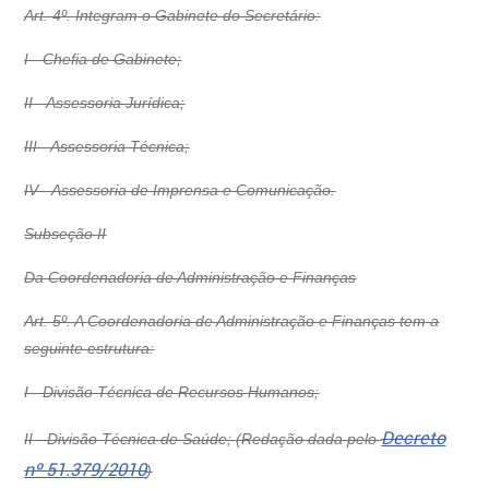
Art. 4º. Integram o Gabinete do Secretário:
I - Chefia de Gabinete;
II - Assessoria Jurídica;
III - Assessoria Técnica;
IV - Assessoria de Imprensa e Comunicação.
Subseção II
Da Coordenadoria de Administração e Finanças
Art. 5º. A Coordenadoria de Administração e Finanças tem a
seguinte estrutura:
I - Divisão Técnica de Recursos Humanos;
Decreto
II - Divisão Técnica de Saúde; (Redação dada pelo
nº 51.379/2010
)