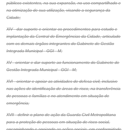
públicos existentes, na sua expansão, no uso compartilhado e
na otimização de sua utilização, visando a segurança da
Cidade;
XIV - dar suporte e orientar os procedimentos para estudo e
implantação da Central de Emergências da Cidade, articulado
com os demais órgãos integrantes do Gabinete de Gestão
Integrada Municipal - GGI - M;
XV - orientar e dar suporte ao funcionamento do Gabinete de
Gestão Integrada Municipal - GGI - M;
XVI - orientar e apoiar as atividades de defesa civil, inclusive
nas ações de identificação de áreas de risco, na transferência
de pessoas e famílias e no atendimento em situação de
emergência;
XVII - definir o plano de ação da Guarda Civil Metropolitana
para a proteção de pessoas em situação de risco social,
encaminhando e apoiando as ações sociais, em conformidade