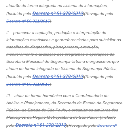
atuarão de forma integrada no sistema de informações;
Decreto nº 51.379/2010
(Incluído pelo
)
(Revogado pelo
Decreto nº 56.321/2015
)
II –
promover a captação, produção e interpretação de
informações estatísticas e georreferenciadas para subsidiar os
trabalhos de diagnóstico, planejamento, execução,
monitoramento e avaliação dos programas e operações da
Secretaria Municipal de Segurança Urbana e organismos que
atuam de forma integrada no Sistema de Segurança Pública;
Decreto nº 51.379/2010
(Incluído pelo
)
(Revogado pelo
Decreto nº 56.321/2015
)
III –
atuar de forma harmônica com a Coordenadoria de
Análise e Planejamento, da Secretaria de Estado da Segurança
Pública, do Estado de São Paulo, e organismos similares dos
Municípios da Região Metropolitana de São Paulo; (Incluído
Decreto nº 51.379/2010
pelo
)
(Revogado pelo
Decreto nº