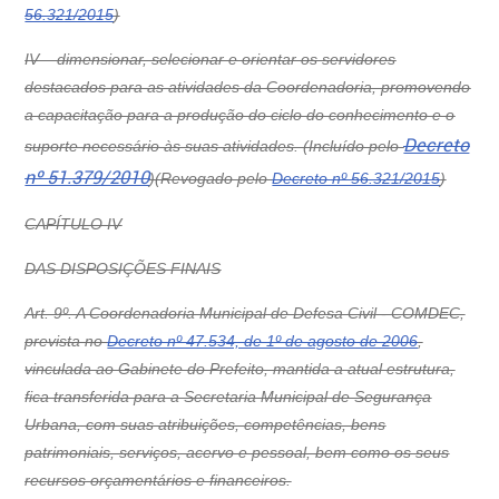
56.321/2015
)
IV –
dimensionar, selecionar e orientar os servidores
destacados para as atividades da Coordenadoria, promovendo
a capacitação para a produção do ciclo do conhecimento e o
Decreto
suporte necessário às suas atividades. (Incluído pelo
nº 51.379/2010
)
(Revogado pelo
Decreto nº 56.321/2015
)
CAPÍTULO IV
DAS DISPOSIÇÕES FINAIS
Art. 9º. A Coordenadoria Municipal de Defesa Civil - COMDEC,
prevista no
Decreto nº 47.534, de 1º de agosto de 2006
,
vinculada ao Gabinete do Prefeito, mantida a atual estrutura,
fica transferida para a Secretaria Municipal de Segurança
Urbana, com suas atribuições, competências, bens
patrimoniais, serviços, acervo e pessoal, bem como os seus
recursos orçamentários e financeiros.