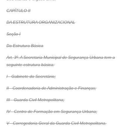
CAPÍTULO II
DA ESTRUTURA ORGANIZACIONAL
Seção I
Da Estrutura Básica
Art. 3º. A Secretaria Municipal de Segurança Urbana tem a
seguinte estrutura básica:
I - Gabinete do Secretário;
II - Coordenadoria de Administração e Finanças;
III - Guarda Civil Metropolitana;
IV - Centro de Formação em Segurança Urbana;
V - Corregedoria Geral da Guarda Civil Metropolitana.