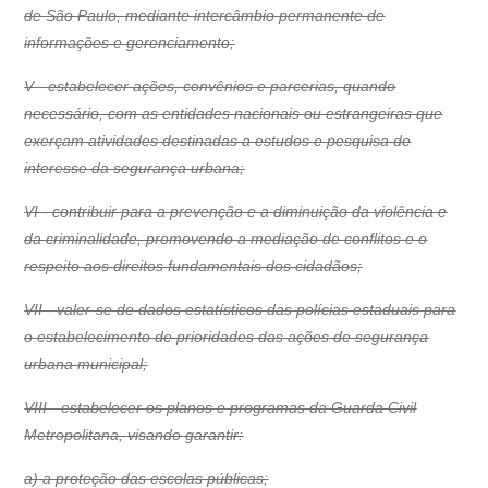
de São Paulo, mediante intercâmbio permanente de
informações e gerenciamento;
V - estabelecer ações, convênios e parcerias, quando
necessário, com as entidades nacionais ou estrangeiras que
exerçam atividades destinadas a estudos e pesquisa de
interesse da segurança urbana;
VI - contribuir para a prevenção e a diminuição da violência e
da criminalidade, promovendo a mediação de conflitos e o
respeito aos direitos fundamentais dos cidadãos;
VII - valer-se de dados estatísticos das polícias estaduais para
o estabelecimento de prioridades das ações de segurança
urbana municipal;
VIII - estabelecer os planos e programas da Guarda Civil
Metropolitana, visando garantir:
a) a proteção das escolas públicas;