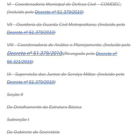
VI - Coordenadoria Municipal de Defesa Civil – COMDEC;
(Incluído pelo
Decreto nº 51.379/2010
)
VII - Ouvidoria da Guarda Civil Metropolitana; (Incluído pelo
Decreto nº 51.379/2010
)
VIII -
Coordenadoria de Análise e Planejamento; (Incluído pelo
Decreto nº 51.379/2010
)
(Revogado pelo
Decreto nº
56.321/2015
)
IX - Supervisão das Juntas do Serviço Militar. (Incluído pelo
Decreto nº 51.379/2010
)
Seção II
Do Detalhamento da Estrutura Básica
Subseção I
Do Gabinete do Secretário