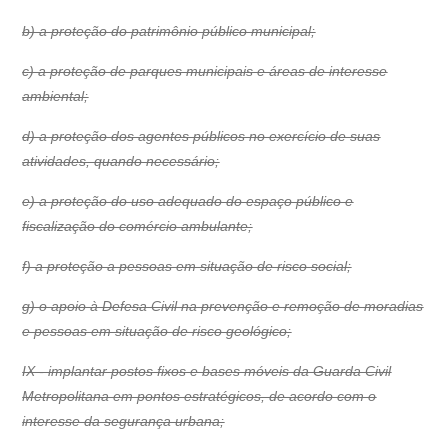
b) a proteção do patrimônio público municipal;
c) a proteção de parques municipais e áreas de interesse
ambiental;
d) a proteção dos agentes públicos no exercício de suas
atividades, quando necessário;
e) a proteção do uso adequado do espaço público e
fiscalização do comércio ambulante;
f) a proteção a pessoas em situação de risco social;
g) o apoio à Defesa Civil na prevenção e remoção de moradias
e pessoas em situação de risco geológico;
IX - implantar postos fixos e bases móveis da Guarda Civil
Metropolitana em pontos estratégicos, de acordo com o
interesse da segurança urbana;