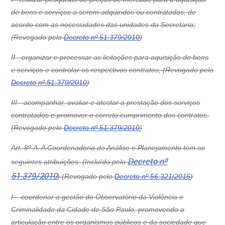
de bens e serviços a serem adquiridos ou contratados, de
acordo com as necessidades das unidades da Secretaria;
(Revogado pelo
Decreto nº 51.379/2010
)
II -
organizar e processar as licitações para aquisição de bens
e serviços e controlar os respectivos contratos;
(Revogado pelo
Decreto nº 51.379/2010
)
III -
acompanhar, avaliar e atestar a prestação dos serviços
contratados e promover o correto cumprimento dos contratos.
(Revogado pelo
Decreto nº 51.379/2010
)
Art. 8º-A.
A Coordenadoria de Análise e Planejamento tem as
Decreto nº
seguintes atribuições: (Incluído pelo
51.379/2010
)
(Revogado pelo
Decreto nº 56.321/2015
)
I –
coordenar a gestão do Observatório da Violência e
Criminalidade da Cidade de São Paulo, promovendo a
articulação entre os organismos públicos e da sociedade que