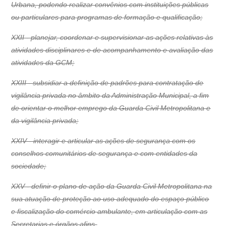
Urbana, podendo realizar convênios com instituições públicas
ou particulares para programas de formação e qualificação;
XXII - planejar, coordenar e supervisionar as ações relativas às
atividades disciplinares e de acompanhamento e avaliação das
atividades da GCM;
XXIII - subsidiar a definição de padrões para contratação de
vigilância privada no âmbito da Administração Municipal, a fim
de orientar o melhor emprego da Guarda Civil Metropolitana e
da vigilância privada;
XXIV - interagir e articular as ações de segurança com os
conselhos comunitários de segurança e com entidades da
sociedade;
XXV - definir o plano de ação da Guarda Civil Metropolitana na
sua atuação de proteção ao uso adequado do espaço público
e fiscalização do comércio ambulante, em articulação com as
Secretarias e órgãos afins.