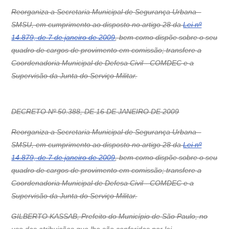
Reorganiza a Secretaria Municipal de Segurança Urbana -
SMSU, em cumprimento ao disposto no artigo 28 da
Lei nº
14.879, de 7 de janeiro de 2009
, bem como dispõe sobre o seu
quadro de cargos de provimento em comissão; transfere a
Coordenadoria Municipal de Defesa Civil - COMDEC e a
Supervisão da Junta do Serviço Militar.
DECRETO Nº 50.388, DE 16 DE JANEIRO DE 2009
Reorganiza a Secretaria Municipal de Segurança Urbana -
SMSU, em cumprimento ao disposto no artigo 28 da
Lei nº
14.879, de 7 de janeiro de 2009
, bem como dispõe sobre o seu
quadro de cargos de provimento em comissão; transfere a
Coordenadoria Municipal de Defesa Civil - COMDEC e a
Supervisão da Junta do Serviço Militar.
GILBERTO KASSAB, Prefeito do Município de São Paulo, no