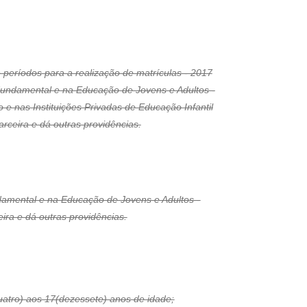
 períodos para a realização de matrículas - 2017
Fundamental e na Educação de Jovens e Adultos -
e nas Instituições Privadas de Educação Infantil
rceira e dá outras providências.
ndamental e na Educação de Jovens e Adultos -
ira e dá outras providências.
uatro) aos 17(dezessete) anos de idade;