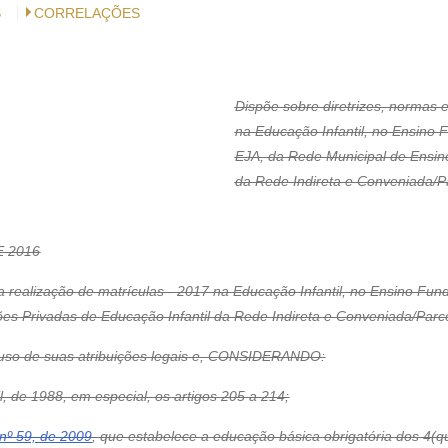
S
CORRELAÇÕES
Dispõe sobre diretrizes, normas e
na Educação Infantil, no Ensino 
EJA, da Rede Municipal de Ensino 
da Rede Indireta e Conveniada/Pa
E 2016
 a realização de matrículas - 2017 na Educação Infantil, no Ensino Fu
ões Privadas de Educação Infantil da Rede Indireta e Conveniada/Parce
 de suas atribuições legais e, CONSIDERANDO:
l, de 1988, em especial, os artigos 205 a 214;
nº 59, de 2009
, que estabelece a educação básica obrigatória dos 4(q