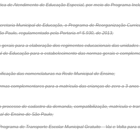
olítica de Atendimento de Educação Especial, por meio do Programa Incl
Secretaria Municipal de Educação, o Programa de Reorganização Curricu
o Paulo, regulamentado pela Portaria nº 5.930, de 2013;
zes gerais para a elaboração dos regimentos educacionais das unidade
l de Educação para o estabelecimento das normas gerais e complementa
nificação das nomenclaturas na Rede Municipal de Ensino;
ormas complementares para a matrícula das crianças de zero a 3 anos
o processo de cadastro da demanda, compatibilização, matrícula e tr
al de Ensino de São Paulo;
 Programa de Transporte Escolar Municipal Gratuito – Vai e Volta para