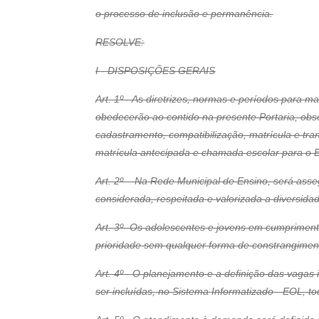
o processo de inclusão e permanência.
RESOLVE:
I - DISPOSIÇÕES GERAIS
Art. 1º - As diretrizes, normas e períodos para 
obedecerão ao contido na presente Portaria, ob
cadastramento, compatibilização, matrícula e tra
matrícula antecipada e chamada escolar para o 
Art. 2º – Na Rede Municipal de Ensino, será ass
considerada, respeitada e valorizada a diversid
Art. 3º- Os adolescentes e jovens em cumprimen
prioridade sem qualquer forma de constrangimento
Art. 4º - O planejamento e a definição das vaga
ser incluídas, no Sistema Informatizado - EOL, to