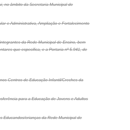
ui, no âmbito da Secretaria Municipal de
lar e Administrativa, Ampliação e Fortalecimento
s integrantes da Rede Municipal de Ensino, bem
res que especifica, e a Portaria nº 5.941, de
 nos Centros de Educação Infantil/Creches da
ansferência para a Educação de Jovens e Adultos
 os Educandos/crianças da Rede Municipal de