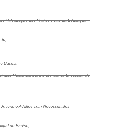
e Valorização dos Profissionais da Educação –
ade;
ão Básica;
trizes Nacionais para o atendimento escolar de
es, Jovens e Adultos com Necessidades
cipal de Ensino;