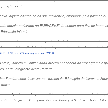
 por endereço residencial ou endereço indicativo para a Educação Infa
opulação local.
ativo” àquele diverso do da sua residência, informado pelo pai/mãe ou
derado aquele registrado na EMEI/CEMEI de origem para fins de ingres
 Educação Infantil.
da, a matrícula em todas as etapas/modalidades de ensino somente se
anto para a Educação Infantil, quanto para o Ensino Fundamental, ob
ME nº 02, de 02 de Agosto de 2016
.
no Direta, Indireta e Conveniada/Parceira obedecerá ao cronograma es
o, parte integrante desta Portaria.
sino Fundamental, inclusive nas turmas de Educação de Jovens e Adulto
 maior.
acional preferencial a partir de 2 km, os pais e /ou responsáveis lega
ão farão jus ao Transporte Escolar Municipal Gratuito – Vai e Volta.