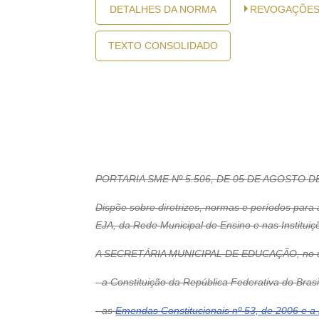
DETALHES DA NORMA
REVOGAÇÕE
TEXTO CONSOLIDADO
PORTARIA SME Nº 5.506, DE 05 DE AGOSTO D
Dispõe sobre diretrizes, normas e períodos para
EJA, da Rede Municipal de Ensino e nas Instituiç
A SECRETÁRIA MUNICIPAL DE EDUCAÇÃO, no uso
- a Constituição da República Federativa do Brasi
- as
Emendas Constitucionais nº 53, de 2006 e a 