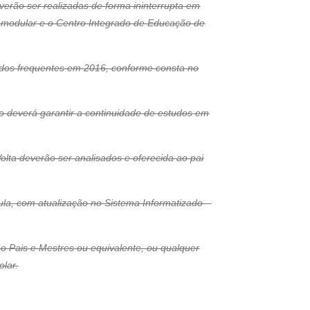
verão ser realizadas de forma ininterrupta em
A modular e o Centro Integrado de Educação de
andos frequentes em 2016, conforme consta no
o deverá garantir a continuidade de estudos em
olta deverão ser analisados e oferecida ao pai
ula, com atualização no Sistema Informatizado –
o Pais e Mestres ou equivalente, ou qualquer
olar.