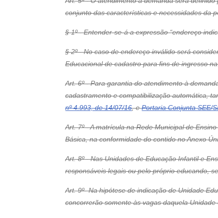
Art. 5º - O atendimento à demanda será definido
conjunto das características e necessidades da p
§ 1º - Entender-se-á a expressão “endereço indic
§ 2º - No caso de endereço inválido será consi
Educacional de cadastro para fins de ingresso na
Art. 6º - Para garantia do atendimento à deman
cadastramento e compatibilização automática, t
nº 4.993, de 14/07/16
, e
Portaria Conjunta SEE/S
Art. 7º - A matrícula na Rede Municipal de Ensi
Básica, na conformidade do contido no Anexo Únic
Art. 8º - Nas Unidades de Educação Infantil e En
responsáveis legais ou pelo próprio educando, se
Art. 9º- Na hipótese de indicação de Unidade Educ
concorrerão somente às vagas daquela Unidade e n