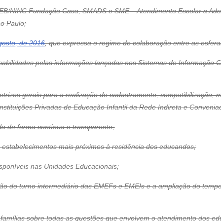
GEB/NINC Fundação Casa, SMADS e SME – Atendimento Escolar a Ad
o Paulo;
gosto, de 2016
, que expressa o regime de colaboração entre as esfera
nsabilidades pelas informações lançadas nos Sistemas de Informação 
retrizes gerais para a realização de cadastramento, compatibilização, m
nstituições Privadas de Educação Infantil da Rede Indireta e Conveniad
da de forma contínua e transparente;
s estabelecimentos mais próximos à residência dos educandos;
disponíveis nas Unidades Educacionais;
tinção do turno intermediário das EMEFs e EMEIs e a ampliação do t
 famílias sobre todas as questões que envolvem o atendimento dos edu