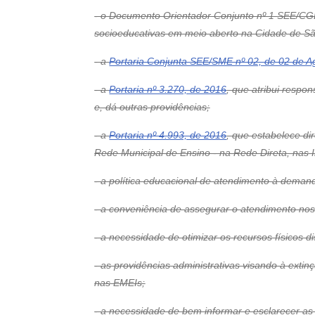
- o Documento Orientador Conjunto nº 1 SEE/C
socioeducativas em meio aberto na Cidade de Sã
- a
Portaria Conjunta SEE/SME nº 02, de 02 de A
- a
Portaria nº 3.270, de 2016
, que atribui respo
e, dá outras providências;
- a
Portaria nº 4.993, de 2016
, que estabelece di
Rede Municipal de Ensino - na Rede Direta, nas I
- a política educacional de atendimento à deman
- a conveniência de assegurar o atendimento no
- a necessidade de otimizar os recursos físicos 
- as providências administrativas visando à ex
nas EMEIs;
- a necessidade de bem informar e esclarecer as