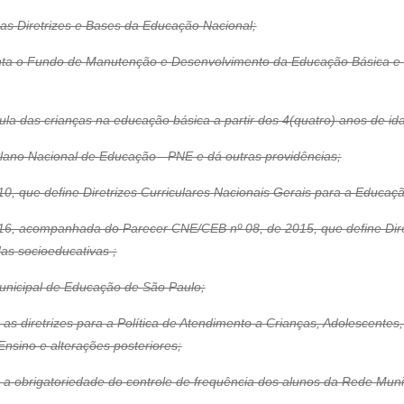
 as Diretrizes e Bases da Educação Nacional;
nta o Fundo de Manutenção e Desenvolvimento da Educação Básica e d
cula das crianças na educação básica a partir dos 4(quatro) anos de id
Plano Nacional de Educação - PNE e dá outras providências;
0, que define Diretrizes Curriculares Nacionais Gerais para a Educaç
16, acompanhada do Parecer CNE/CEB nº 08, de 2015, que define Dire
s socioeducativas ;
unicipal de Educação de São Paulo;
 as diretrizes para a Política de Atendimento a Crianças, Adolescent
nsino e alterações posteriores;
 a obrigatoriedade do controle de frequência dos alunos da Rede Muni