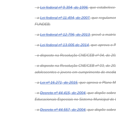
- a
Lei federal nº 9.394, de 1996
, que estabelece
- a
Lei federal nº 11.494, de 2007
, que regulame
FUNDEB;
- a
Lei federal nº 12.796, de 2013
, prevê a matrí
- a
Lei federal nº 13.005 de 2014
, que aprova o 
- o disposto na Resolução CNE/CEB nº 04, de 201
- o disposto na Resolução CNE/CEB nº 03, de 20
adolescentes e jovens em cumprimento de medida
- a
Lei nº 16.271, de 2015
, que aprova o Plano M
- o
Decreto nº 44.415, de 2004
, que dispõe sobre
Educacionais Especiais no Sistema Municipal de E
- o
Decreto nº 44.557, de 2004
, que dispõe sobre