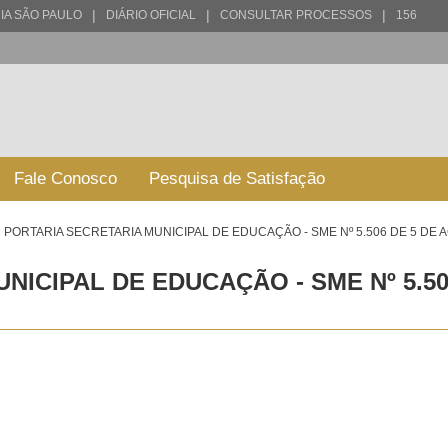
|
|
|
IA SÃO PAULO
DIÁRIO OFICIAL
CONSULTAR PROCESSOS
156
Fale Conosco
Pesquisa de Satisfação
PORTARIA SECRETARIA MUNICIPAL DE EDUCAÇÃO - SME Nº 5.506 DE 5 DE 
NICIPAL DE EDUCAÇÃO - SME Nº 5.5