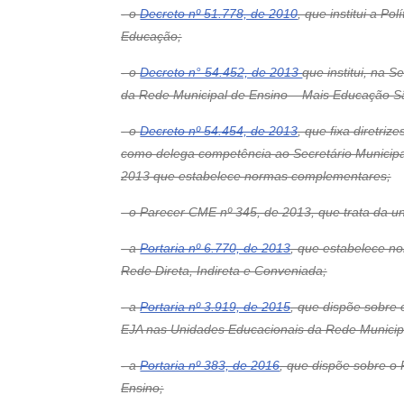
- o
Decreto nº 51.778, de 2010
, que institui a P
Educação;
- o
Decreto n° 54.452, de 2013
que institui, na 
da Rede Municipal de Ensino – Mais Educação Sã
- o
Decreto nº 54.454, de 2013
, que fixa diretri
como delega competência ao Secretário Municipa
2013 que estabelece normas complementares;
- o Parecer CME nº 345, de 2013, que trata da u
- a
Portaria nº 6.770, de 2013
, que estabelece n
Rede Direta, Indireta e Conveniada;
- a
Portaria nº 3.919, de 2015
, que dispõe sobre 
EJA nas Unidades Educacionais da Rede Municip
- a
Portaria nº 383, de 2016
, que dispõe sobre o
Ensino;