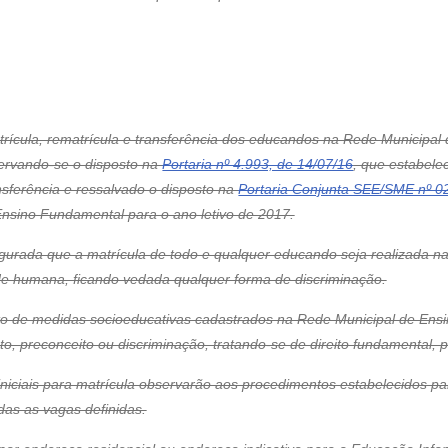
matrícula, rematrícula e transferência dos educandos na Rede Municipal
servando-se o disposto na
Portaria nº 4.993, de 14/07/16
, que estabelec
nsferência e ressalvado o disposto na
Portaria Conjunta SEE/SME nº 0
Ensino Fundamental para o ano letivo de 2017.
egurada que a matrícula de todo e qualquer educando seja realizada 
ade humana, ficando vedada qualquer forma de discriminação.
to de medidas socioeducativas cadastrados na Rede Municipal de Ens
, preconceito ou discriminação, tratando-se de direito fundamental, pú
s iniciais para matrícula observarão aos procedimentos estabelecidos
das as vagas definidas.