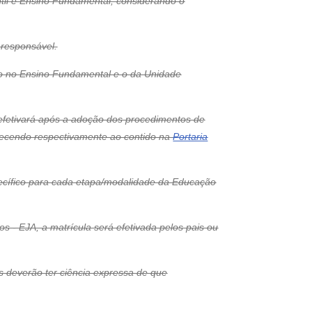
ntil e Ensino Fundamental, considerando o
 responsável.
so no Ensino Fundamental e o da Unidade
 efetivará após a adoção dos procedimentos de
edecendo respectivamente ao contido na
Portaria
pecífico para cada etapa/modalidade da Educação
s - EJA, a matrícula será efetivada pelos pais ou
is deverão ter ciência expressa de que