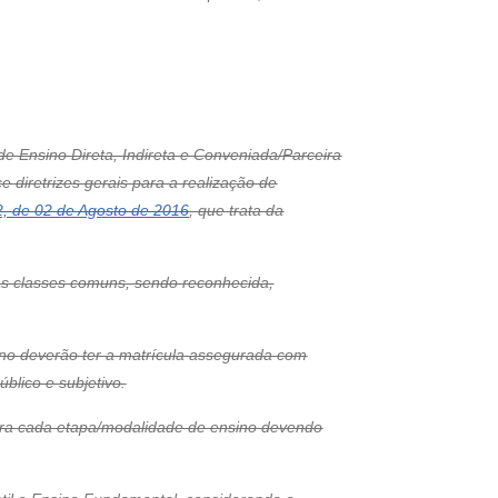
 de Ensino Direta, Indireta e Conveniada/Parceira
e diretrizes gerais para a realização de
2, de 02 de Agosto de 2016
, que trata da
nas classes comuns, sendo reconhecida,
ino deverão ter a matrícula assegurada com
blico e subjetivo.
 para cada etapa/modalidade de ensino devendo