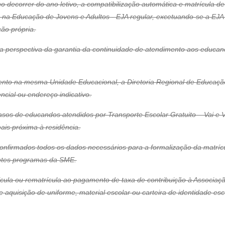
o decorrer do ano letivo, a compatibilização automática e matrícula de
e na Educação de Jovens e Adultos - EJA regular, excetuando-se a EJ
ão própria.
s na perspectiva da garantia da continuidade de atendimento aos educ
mento na mesma Unidade Educacional, a Diretoria Regional de Educaçã
cial ou endereço indicativo.
casos de educandos atendidos por Transporte Escolar Gratuito – Vai e V
mais próxima à residência.
 confirmados todos os dados necessários para a formalização da matríc
rentes programas da SME.
ícula ou rematrícula ao pagamento de taxa de contribuição à Associaçã
e aquisição de uniforme, material escolar ou carteira de identidade esc