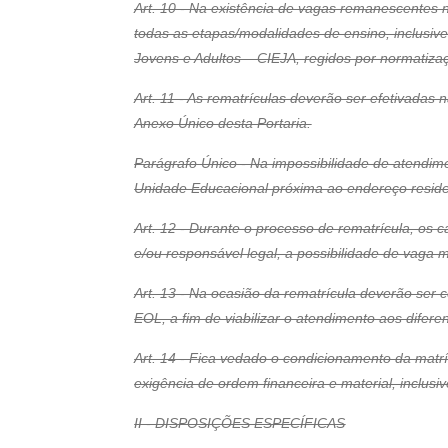
Art. 10 - Na existência de vagas remanescentes n
todas as etapas/modalidades de ensino, inclusiv
Jovens e Adultos – CIEJA, regidos por normatizaç
Art. 11 - As rematrículas deverão ser efetivada
Anexo Único desta Portaria.
Parágrafo Único - Na impossibilidade de atendi
Unidade Educacional próxima ao endereço residen
Art. 12 - Durante o processo de rematrícula, os 
e/ou responsável legal, a possibilidade de vaga 
Art. 13 - Na ocasião da rematrícula deverão ser
EOL, a fim de viabilizar o atendimento aos dife
Art. 14 - Fica vedado o condicionamento da matr
exigência de ordem financeira e material, inclusiv
II - DISPOSIÇÕES ESPECÍFICAS