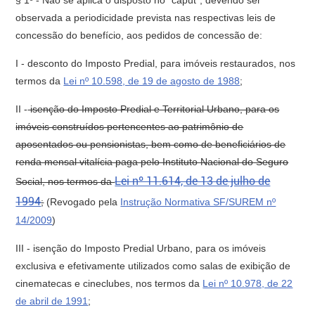
§ 1º - Não se aplica o disposto no "caput", devendo ser
observada a periodicidade prevista nas respectivas leis de
concessão do benefício, aos pedidos de concessão de:
I - desconto do Imposto Predial, para imóveis restaurados, nos
termos da
Lei nº 10.598, de 19 de agosto de 1988
;
II -
isenção do Imposto Predial e Territorial Urbano, para os
imóveis construídos pertencentes ao patrimônio de
aposentados ou pensionistas, bem como de beneficiários de
renda mensal vitalícia paga pelo Instituto Nacional do Seguro
Lei nº 11.614, de 13 de julho de
Social, nos termos da
1994
;
(Revogado pela
Instrução Normativa SF/SUREM nº
14/2009
)
III - isenção do Imposto Predial Urbano, para os imóveis
exclusiva e efetivamente utilizados como salas de exibição de
cinematecas e cineclubes, nos termos da
Lei nº 10.978, de 22
de abril de 1991
;