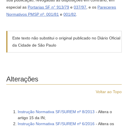
sua publicação, revogadas as disposições em contrário, em
especial as
Portarias SF n° 913/79
e
037/97
, e os
Pareceres
Normativos PMSP nº. 001/81
e
001/82
.
Este texto não substitui o original publicado no Diário Oficial
da Cidade de São Paulo
Alterações
Voltar ao Topo
Instrução Normativa SF/SUREM nº 8/2013
- Altera o
artigo 15 da IN;
Instrução Normativa SF/SUREM nº 6/2016
- Altera os