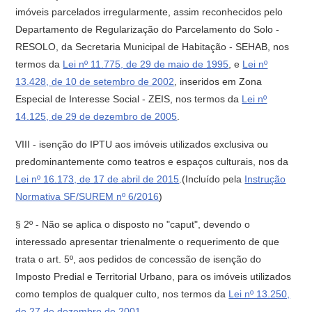
imóveis parcelados irregularmente, assim reconhecidos pelo
Departamento de Regularização do Parcelamento do Solo -
RESOLO, da Secretaria Municipal de Habitação - SEHAB, nos
termos da
Lei nº 11.775, de 29 de maio de 1995
, e
Lei nº
13.428, de 10 de setembro de 2002
, inseridos em Zona
Especial de Interesse Social - ZEIS, nos termos da
Lei nº
14.125, de 29 de dezembro de 2005
.
VIII - isenção do IPTU aos imóveis utilizados exclusiva ou
predominantemente como teatros e espaços culturais, nos da
Lei nº 16.173, de 17 de abril de 2015
.(Incluído pela
Instrução
Normativa SF/SUREM nº 6/2016
)
§ 2º - Não se aplica o disposto no "caput", devendo o
interessado apresentar trienalmente o requerimento de que
trata o art. 5º, aos pedidos de concessão de isenção do
Imposto Predial e Territorial Urbano, para os imóveis utilizados
como templos de qualquer culto, nos termos da
Lei nº 13.250,
de 27 de dezembro de 2001
.