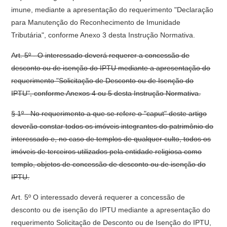
imune, mediante a apresentação do requerimento "Declaração
para Manutenção do Reconhecimento de Imunidade
Tributária", conforme Anexo 3 desta Instrução Normativa.
Art. 5º - O interessado deverá requerer a concessão de
desconto ou de isenção do IPTU mediante a apresentação do
requerimento "Solicitação de Desconto ou de Isenção do
IPTU", conforme Anexos 4 ou 5 desta Instrução Normativa.
§ 1º - No requerimento a que se refere o "caput" deste artigo
deverão constar todos os imóveis integrantes do patrimônio do
interessado e, no caso de templos de qualquer culto, todos os
imóveis de terceiros utilizados pela entidade religiosa como
templo, objetos de concessão de desconto ou de isenção do
IPTU.
Art. 5º O interessado deverá requerer a concessão de
desconto ou de isenção do IPTU mediante a apresentação do
requerimento Solicitação de Desconto ou de Isenção do IPTU,