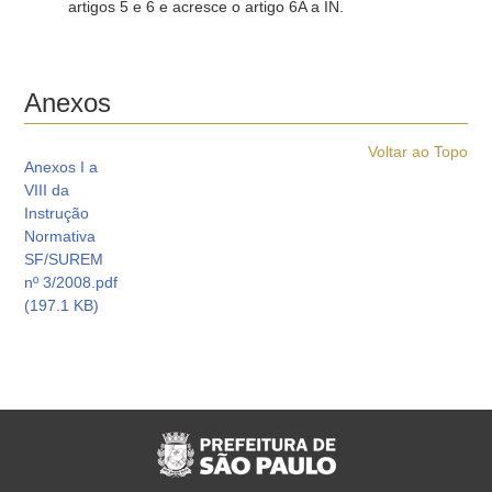
artigos 5 e 6 e acresce o artigo 6A a IN.
Anexos
Voltar ao Topo
Anexos I a
VIII da
Instrução
Normativa
SF/SUREM
nº 3/2008.pdf
(197.1 KB)