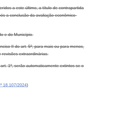
idos a este último, a título de contrapartida
após a conclusão da avaliação econômico-
do e do Município.
inciso II do art. 5º, para mais ou para menos,
 revisões extraordinárias.
art. 1º, serão automaticamente extintos se o
nº 18.107/2024
)