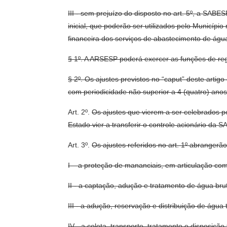
III - sem prejuízo do disposto no art. 5º, a SABE
inicial, que poderão ser utilizados pelo Municí
financeira dos serviços de abastecimento de águ
§ 1º. A ARSESP poderá exercer as funções de reg
§ 2º. Os ajustes previstos no “caput” deste artig
com periodicidade não superior a 4 (quatro) anos,
Art. 2º.
Os ajustes que vierem a ser celebrados p
Estado vier a transferir o controle acionário da S
Art. 3º.
Os ajustes referidos no art. 1º abrangerão
I – a proteção de mananciais, em articulação co
II - a captação, adução e tratamento de água bru
III - a adução, reservação e distribuição de água 
IV - a coleta, transporte, tratamento e disposição 