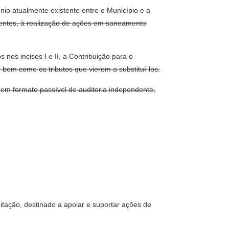
ênio atualmente existente entre o Município e a
identes, à realização de ações em saneamento
s nos incisos I e II, a Contribuição para o
em como os tributos que vierem a substituí-los.
 em formato passível de auditoria independente,
bitação, destinado a apoiar e suportar ações de