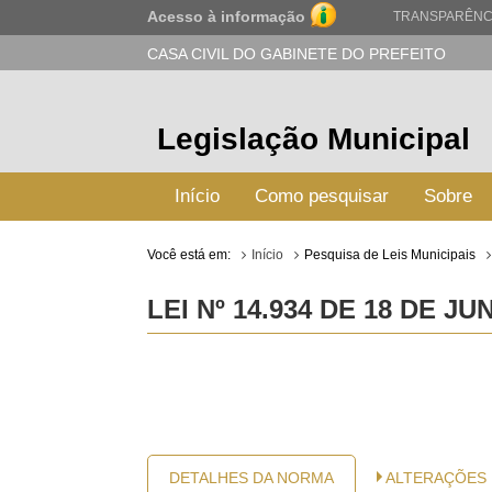
Acesso à informação
TRANSPARÊNC
CASA CIVIL DO GABINETE DO PREFEITO
Legislação Municipal
Início
Como pesquisar
Sobre
Você está em:
Início
Pesquisa de Leis Municipais
LEI Nº 14.934 DE 18 DE J
DETALHES DA NORMA
ALTERAÇÕES