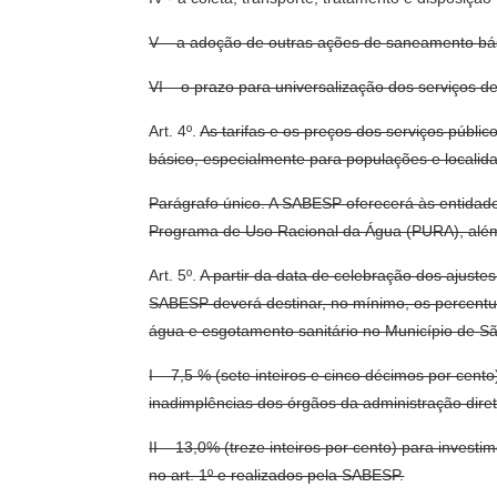
V – a adoção de outras ações de saneamento bás
VI – o prazo para universalização dos serviços d
Art. 4º.
As tarifas e os preços dos serviços públ
básico, especialmente para populações e localida
Parágrafo único. A SABESP oferecerá às entidad
Programa de Uso Racional da Água (PURA), além de
Art. 5º.
A partir da data de celebração dos ajustes
SABESP deverá destinar, no mínimo, os percentuai
água e esgotamento sanitário no Município de Sã
I – 7,5 % (sete inteiros e cinco décimos por cen
inadimplências dos órgãos da administração dire
II – 13,0% (treze inteiros por cento) para inves
no art. 1º e realizados pela SABESP.