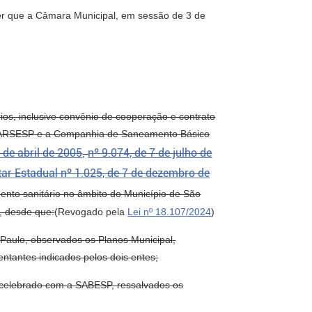
ber que a Câmara Municipal, em sessão de 3 de
rios, inclusive convênio de cooperação e contrato
– ARSESP e a Companhia de Saneamento Básico
 de abril de 2005
nº 9.074, de 7 de julho de
,
ar Estadual nº 1.025, de 7 de dezembro de
ento sanitário no âmbito do Município de São
, desde que:
(Revogado pela
Lei nº 18.107/2024
)
 Paulo, observados os Planos Municipal,
ntantes indicados pelos dois entes;
r celebrado com a SABESP, ressalvados os