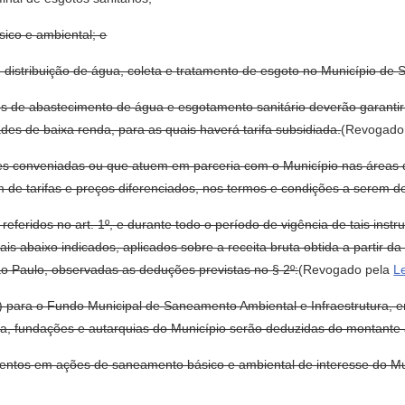
ico e ambiental; e
e distribuição de água, coleta e tratamento de esgoto no Município de 
icos de abastecimento de água e esgotamento sanitário deverão garant
des de baixa renda, para as quais haverá tarifa subsidiada.
(Revogado
es conveniadas ou que atuem em parceria com o Município nas áreas d
 tarifas e preços diferenciados, nos termos e condições a serem defi
 referidos no art. 1º, e durante todo o período de vigência de tais inst
s abaixo indicados, aplicados sobre a receita bruta obtida a partir d
o Paulo, observadas as deduções previstas no § 2º:
(Revogado pela
L
to) para o Fundo Municipal de Saneamento Ambiental e Infraestrutura, e
ta, fundações e autarquias do Município serão deduzidas do montante a
timentos em ações de saneamento básico e ambiental de interesse do Mun