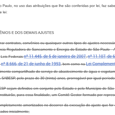
aulo, no uso das atribuições que lhe são conferidas por lei, faz sa
 lei:
ÊNIOS E DOS DEMAIS AJUSTES
rar contratos, convênios ou quaisquer outros tipos de ajustes necessá
ência Reguladora de Saneamento e Energia do Estado de São Paulo 
nº 11.445, de 5 de janeiro de 2007
nº 11.107, de 6
 Leis Federais
,
nº 8.666, de 21 de junho de 1993
Lei Complement
e
, bem como na
ecimento compartilhado do serviço de abastecimento de água e esgotam
SABESP, pelo prazo de 30 (trinta) anos, prorrogável por igual período
BESP sejam definidos em conjunto pelo Estado e pelo Município de São
stituirão, para essa finalidade, um Comitê Gestor formado por represe
 completamente amortizados no decorrer da execução do ajuste que fo
uados inicialmente;