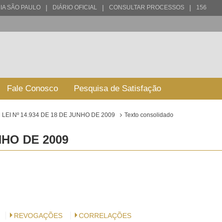
|
|
|
IA SÃO PAULO
DIÁRIO OFICIAL
CONSULTAR PROCESSOS
156
Fale Conosco
Pesquisa de Satisfação
LEI Nº 14.934 DE 18 DE JUNHO DE 2009
Texto consolidado
UNHO DE 2009
REVOGAÇÕES
CORRELAÇÕES