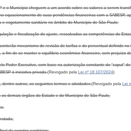
SP e o Município cheguem a um acordo sobre os valores a serem transfer
pio no equacionamento de suas pendências financeiras com a SABESP, 
a e esgotamento sanitário no âmbito do Município de São Paulo.
ulação e fiscalização do ajuste, ressalvadas as competências do Esta
o conterão mecanismo de revisão de tarifas e do percentual definido no 
 a fim de se manter o equilíbrio econômico-financeiro, sem prejuízo de
elo Poder Executivo, com base na autorização constante do “caput” do 
ABESP à iniciativa privada.
(Revogado pela
Lei nº 18.107/2024
)
, dentre outros, os seguintes termos e atividades:
(Revogado pela
Lei 
m os demais órgãos do Estado e do Município de São Paulo;
ta;
tratada;
final de esgotos sanitários;