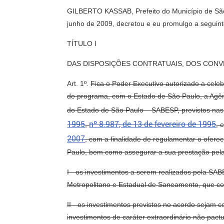
GILBERTO KASSAB, Prefeito do Município de São P
junho de 2009, decretou e eu promulgo a seguinte
TÍTULO I
DAS DISPOSIÇÕES CONTRATUAIS, DOS CONV
Art. 1º.
Fica o Poder Executivo autorizado a celeb
de programa, com o Estado de São Paulo, a Ag
do Estado de São Paulo – SABESP, previstos nas
1995
nº 8.987, de 13 de fevereiro de 1995
,
, 
2007
, com a finalidade de regulamentar o ofer
Paulo, bem como assegurar a sua prestação pela 
I - os investimentos a serem realizados pela SA
Metropolitano e Estadual de Saneamento, que con
II - os investimentos previstos no acordo sejam
investimentos de caráter extraordinário não pact