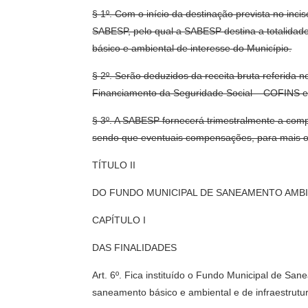
§ 1º. Com o início da destinação prevista no inc
SABESP, pelo qual a SABESP destina a totalidade
básico e ambiental de interesse do Município.
§ 2º. Serão deduzidos da receita bruta referida no
Financiamento da Seguridade Social – COFINS e 
§ 3º. A SABESP fornecerá trimestralmente a compo
sendo que eventuais compensações, para mais ou
TÍTULO II
DO FUNDO MUNICIPAL DE SANEAMENTO AMB
CAPÍTULO I
DAS FINALIDADES
Art. 6º. Fica instituído o Fundo Municipal de San
saneamento básico e ambiental e de infraestrutu