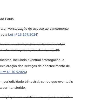
São Paulo.
ir a universalização do acesso ao saneamento
 pela
Lei nº 18.107/2024
)
e saúde, educação e assistência social, o
nidos nos ajustes previstos no art. 1º.
rumentos, incluindo eventual prorrogação, a
a exploração dos serviços de abastecimento de
ei nº 18.107/2024
)
m periodicidade trimestral, sendo que eventuais
 ser transferido;
icípio, a serem definidos nos ajustes referidos