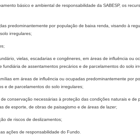
eamento básico e ambiental de responsabilidade da SABESP, os recurs
adas predominantemente por população de baixa renda, visando à regul
olo irregulares;
os;
 secundário, vielas, escadarias e congêneres, em áreas de influência 
 e fundiária de assentamentos precários e de parcelamentos do solo irr
famílias em áreas de influência ou ocupadas predominantemente por po
os e de parcelamentos do solo irregulares;
 de conservação necessárias à proteção das condições naturais e de 
as de esporte, de obras de paisagismo e de áreas de lazer;
ão de riscos de deslizamentos;
das ações de responsabilidade do Fundo.