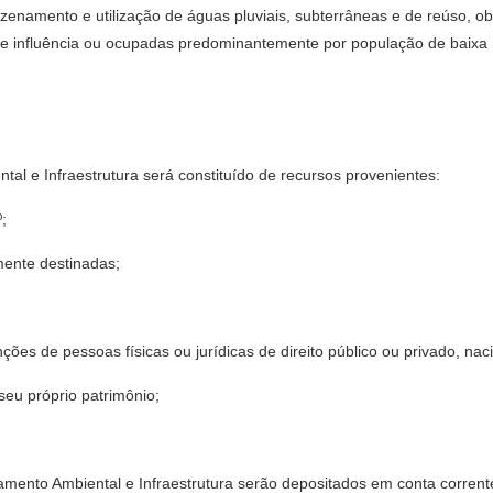
azenamento e utilização de águas pluviais, subterrâneas e de reúso, o
de influência ou ocupadas predominantemente por população de baixa 
al e Infraestrutura será constituído de recursos provenientes:
º;
mente destinadas;
es de pessoas físicas ou jurídicas de direito público ou privado, naci
seu próprio patrimônio;
amento Ambiental e Infraestrutura serão depositados em conta corrent