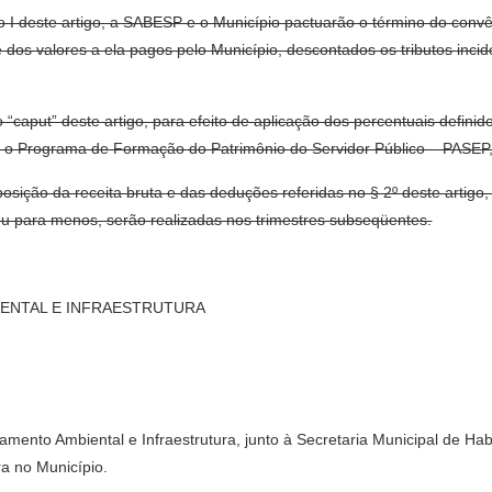
iso I deste artigo, a SABESP e o Município pactuarão o término do conv
 dos valores a ela pagos pelo Município, descontados os tributos inc
 “caput” deste artigo, para efeito de aplicação dos percentuais definido
o Programa de Formação do Patrimônio do Servidor Público – PASEP, b
sição da receita bruta e das deduções referidas no § 2º deste artigo,
 para menos, serão realizadas nos trimestres subseqüentes.
IENTAL E INFRAESTRUTURA
eamento Ambiental e Infraestrutura, junto à Secretaria Municipal de Ha
ra no Município.