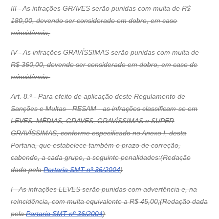
III - As infrações GRAVES serão punidas com multa de R$
180,00, devendo ser considerado em dobro, em caso
reincidência;
IV - As infrações GRAVÍSSIMAS serão punidas com multa de
R$ 360,00, devendo ser considerado em dobro, em caso de
reincidência.
Art. 8.º - Para efeito de aplicação deste Regulamento de
Sanções e Multas - RESAM - as infrações classificam-se em
LEVES, MÉDIAS, GRAVES, GRAVÍSSIMAS e SUPER
GRAVÍSSIMAS, conforme especificado no Anexo I, desta
Portaria, que estabelece também o prazo de correção,
cabendo, a cada grupo, a seguinte penalidades:(Redação
dada pela
Portaria SMT nº 36/2004
)
I - As infrações LEVES serão punidas com advertência e, na
reincidência, com multa equivalente a R$ 45,00;(Redação dada
pela
Portaria SMT nº 36/2004
)