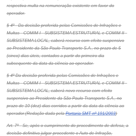
respectiva multa na remuneração existente em favor do
operador.
§ 4º - Da decisão proferida pelas Comissões de Infrações e
Multas - COMIM I - SUBSISTEMA ESTRUTURAL e COMIM II -
SUBSISTEMA LOCAL, caberá recurso com efeito suspensivo
ao Presidente da São Paulo Transporte S.A., no prazo de 5
(cinco) dias úteis, contados a partir do primeiro dia
subsequente da data da ciência ao operador.
§ 4º Da decisão proferida pelas Comissões de Infrações e
Multas - COMIM I - SUBSISTEMA ESTRUTURAL e COMIM II -
SUBSISTEMA LOCAL, caberá novo recurso com efeito
suspensivo ao Presidente da São Paulo Transporte S.A., no
prazo de 10 (dez) dias corridos a partir da data da ciência ao
operador.(Redação dada pela
Portaria SMT nº 191/2003
)
Art. 7º - Se, após o cumprimento do procedimento de defesa, a
decisão definitiva julgar procedente o Auto de Infração,