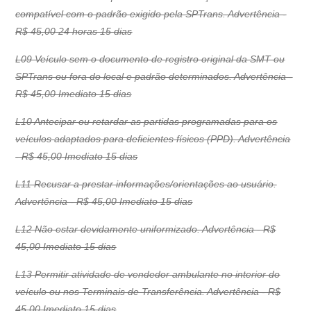
compatível com o padrão exigido pela SPTrans. Advertência -
R$ 45,00 24 horas 15 dias
L09 Veículo sem o documento de registro original da SMT ou
SPTrans ou fora do local e padrão determinados. Advertência -
R$ 45,00 Imediato 15 dias
L10 Antecipar ou retardar as partidas programadas para os
veículos adaptados para deficientes físicos (PPD). Advertência
- R$ 45,00 Imediato 15 dias
L11 Recusar a prestar informações/orientações ao usuário.
Advertência - R$ 45,00 Imediato 15 dias
L12 Não estar devidamente uniformizado. Advertência - R$
45,00 Imediato 15 dias
L13 Permitir atividade de vendedor ambulante no interior do
veículo ou nos Terminais de Transferência. Advertência - R$
45,00 Imediato 15 dias