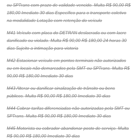
ou SPTrans com prazo de validade vencido. Multa R$ 90,00 R$
180,00 Imediato 30 dias Específico para o transporte coletivo
na modalidade Lotação com retenção do veículo
M41 Veículo com placa do DETRAN deslacrada ou com lacre
danificado ou violado. Multa R$ 90,00 R$ 180,00 24 horas 30
dias Sujeito a intimação para vistoria
M42 Estacionar veículo em pontos terminais não autorizados
ou em locais não demarcados pela SMT ou SPTrans. Multa R$
90,00 R$ 180,00 Imediato 30 dias
M43 Alterar ou danificar sinalização de trânsito ou bens
públicos. Multa R$ 90,00 R$ 180,00 Imediato 30 dias
M44 Cobrar tarifas diferenciadas não autorizadas pela SMT ou
SPTrans. Multa R$ 90,00 R$ 180,00 Imediato 30 dias
M45 Motorista ou cobrador abandonar posto de serviço. Multa
R$ 90,00 R$ 180,00 Imediato 30 dias