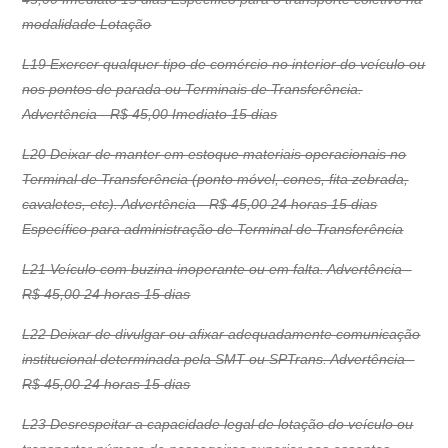
modalidade Lotação
L19 Exercer qualquer tipo de comércio no interior do veículo ou
nos pontos de parada ou Terminais de Transferência.
Advertência - R$ 45,00 Imediato 15 dias
L20 Deixar de manter em estoque materiais operacionais no
Terminal de Transferência (ponto móvel, cones, fita zebrada,
cavaletes, etc). Advertência - R$ 45,00 24 horas 15 dias
Específico para administração de Terminal de Transferência
L21 Veículo com buzina inoperante ou em falta. Advertência -
R$ 45,00 24 horas 15 dias
L22 Deixar de divulgar ou afixar adequadamente comunicação
institucional determinada pela SMT ou SPTrans. Advertência -
R$ 45,00 24 horas 15 dias
L23 Desrespeitar a capacidade legal de lotação do veículo ou