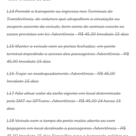
L14 Permitir o transporte ou ingresso nos Terminais de
Transferência, de volumes que atrapalhem a circulação ou
ocupem assento do veículo, bem como de animais exceto os
casos previstos em lei. Advertência - R$ 45,00 Imediato 15 dias
L15 Manter o veículo com as portas fechadas, em ponto
terminal impedindo o acesso dos passageiros. Advertência - R$
45,00 Imediato 15 dias
L16 Trajar-se inadequadamente. Advertência - R$ 45,00
Imediato 15 dias
L17 Não afixar valor da tarifa vigente em local determinado
pela SMT ou SPTrans.. Advertência - R$ 45,00 24 horas 15
dias
L18 Veículo com a tampa do porta-malas aberta ou com
bagagens em local destinado a passageiros. Advertência - R$
45,00 Imediato 15 dias Específico para o transporte coletivo na