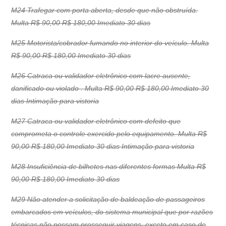
M24 Trafegar com porta aberta, desde que não obstruída.
Multa R$ 90,00 R$ 180,00 Imediato 30 dias
M25 Motorista/cobrador fumando no interior do veículo. Multa
R$ 90,00 R$ 180,00 Imediato 30 dias
M26 Catraca ou validador eletrônico com lacre ausente,
danificado ou violado . Multa R$ 90,00 R$ 180,00 Imediato 30
dias Intimação para vistoria
M27 Catraca ou validador eletrônico com defeito que
comprometa o controle exercido pelo equipamento. Multa R$
90,00 R$ 180,00 Imediato 30 dias Intimação para vistoria
M28 Insuficiência de bilhetes nas diferentes formas Multa R$
90,00 R$ 180,00 Imediato 30 dias
M29 Não atender a solicitação de baldeação de passageiros
embarcados em veículos, do sistema municipal que por razões
técnicas não possam prosseguir viagens, exceto em caso de