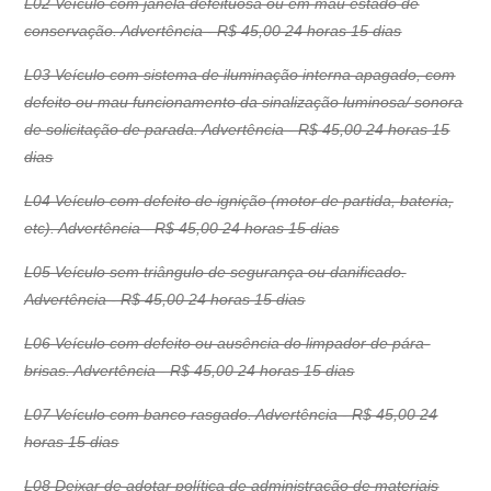
L02 Veículo com janela defeituosa ou em mau estado de
conservação. Advertência - R$ 45,00 24 horas 15 dias
L03 Veículo com sistema de iluminação interna apagado, com
defeito ou mau funcionamento da sinalização luminosa/ sonora
de solicitação de parada. Advertência - R$ 45,00 24 horas 15
dias
L04 Veículo com defeito de ignição (motor de partida, bateria,
etc). Advertência - R$ 45,00 24 horas 15 dias
L05 Veículo sem triângulo de segurança ou danificado.
Advertência - R$ 45,00 24 horas 15 dias
L06 Veículo com defeito ou ausência do limpador de pára-
brisas. Advertência - R$ 45,00 24 horas 15 dias
L07 Veículo com banco rasgado. Advertência - R$ 45,00 24
horas 15 dias
L08 Deixar de adotar política de administração de materiais