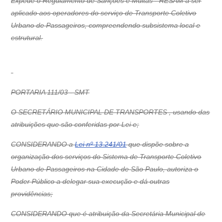
Expede o Regulamento de Sanções e Multas - RESAM a ser
aplicado aos operadores do serviço de Transporte Coletivo
Urbano de Passageiros, compreendendo subsistema local e
estrutural.
PORTARIA 111/03 - SMT
O SECRETÁRIO MUNICIPAL DE TRANSPORTES , usando das
atribuições que são conferidas por Lei e;
CONSIDERANDO a
Lei nº 13.241/01
que dispõe sobre a
organização dos serviços do Sistema de Transporte Coletivo
Urbano de Passageiros na Cidade de São Paulo, autoriza o
Poder Público a delegar sua execução e dá outras
providências;
CONSIDERANDO que é atribuição da Secretária Municipal de