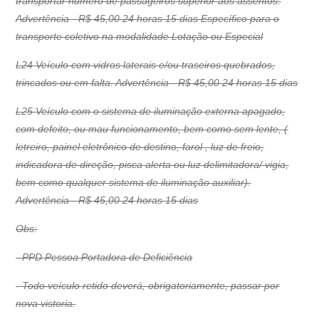
transportar número de passageiros superior aos assentos.
Advertência - R$ 45,00 24 horas 15 dias Específico para o
transporte coletivo na modalidade Lotação ou Especial
L24 Veículo com vidros laterais e/ou traseiros quebrados,
trincados ou em falta. Advertência - R$ 45,00 24 horas 15 dias
L25 Veículo com o sistema de iluminação externa apagado,
com defeito, ou mau funcionamento, bem como sem lente, (
letreiro, painel eletrônico de destino, farol , luz de freio,
indicadora de direção, pisca alerta ou luz delimitadora/ vigia,
bem como qualquer sistema de iluminação auxiliar).
Advertência - R$ 45,00 24 horas 15 dias
Obs:
- PPD Pessoa Portadora de Deficiência
- Todo veículo retido deverá, obrigatoriamente, passar por
nova vistoria.