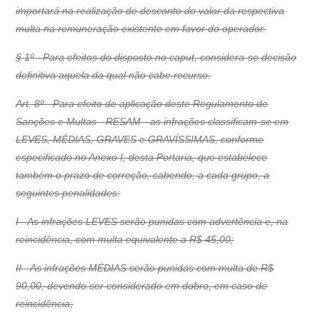
importará na realização de desconto do valor da respectiva
multa na remuneração existente em favor do operador.
§ 1º - Para efeitos do disposto no caput, considera-se decisão
definitiva aquela da qual não cabe recurso.
Art. 8º - Para efeito de aplicação deste Regulamento de
Sanções e Multas - RESAM - as infrações classificam-se em
LEVES, MÉDIAS, GRAVES e GRAVÍSSIMAS, conforme
especificado no Anexo I, desta Portaria, que estabelece
também o prazo de correção, cabendo, a cada grupo, a
seguintes penalidades:
I - As infrações LEVES serão punidas com advertência e, na
reincidência, com multa equivalente a R$ 45,00;
II - As infrações MÉDIAS serão punidas com multa de R$
90,00, devendo ser considerado em dobro, em caso de
reincidência;