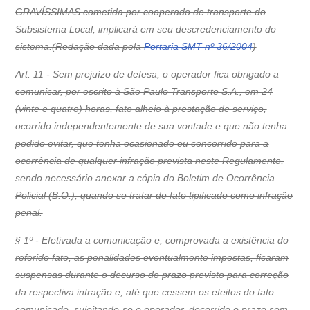
GRAVÍSSIMAS cometida por cooperado de transporte do
Subsistema Local, implicará em seu descredenciamento do
sistema.(Redação dada pela
Portaria SMT nº 36/2004
)
Art. 11 - Sem prejuízo de defesa, o operador fica obrigado a
comunicar, por escrito à São Paulo Transporte S.A., em 24
(vinte e quatro) horas, fato alheio à prestação de serviço,
ocorrido independentemente de sua vontade e que não tenha
podido evitar, que tenha ocasionado ou concorrido para a
ocorrência de qualquer infração prevista neste Regulamento,
sendo necessário anexar a cópia do Boletim de Ocorrência
Policial (B.O.), quando se tratar de fato tipificado como infração
penal.
§ 1º - Efetivada a comunicação e, comprovada a existência do
referido fato, as penalidades eventualmente impostas, ficaram
suspensas durante o decurso do prazo previsto para correção
da respectiva infração e, até que cessem os efeitos do fato
comunicado, sujeitando-se o operador, decorrido o prazo sem