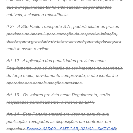
que a irregularidade tenha sido sanada, às penalidades
cabíveis, inclusive a reincidência.
§ 2º - A São Paulo Transporte S.A., poderá dilatar os prazos
previstos no Anexo I, para correção da respectiva infração,
desde que a gravidade do fato e as condições objetivas para
saná-lo assim o exijam.
Art. 12 - A aplicação das penalidades previstas neste
Regulamento, que só deixarão de ser impostas na ocorrência
de força maior, devidamente comprovada, e não isentará o
operador das demais sanções previstas.
Art. 13 - Os valores previsto neste Regulamento, serão
reajustados periodicamente, a critério da SMT.
Art. 14 - Esta Portaria entrará em vigor na data de sua
publicação, revogadas as disposições em contrário, em
especial a
Portaria 085/02 - SMT.GAB
;
023/02 - SMT.GAB
;