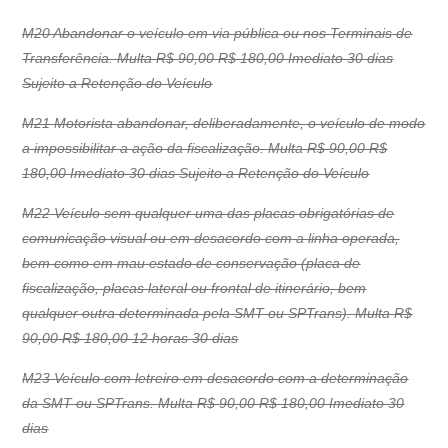
M20 Abandonar o veículo em via pública ou nos Terminais de
Transferência. Multa R$ 90,00 R$ 180,00 Imediato 30 dias
Sujeito a Retenção do Veículo
M21 Motorista abandonar, deliberadamente, o veículo de modo
a impossibilitar a ação da fiscalização. Multa R$ 90,00 R$
180,00 Imediato 30 dias Sujeito a Retenção do Veículo
M22 Veículo sem qualquer uma das placas obrigatórias de
comunicação visual ou em desacordo com a linha operada,
bem como em mau estado de conservação (placa de
fiscalização, placas lateral ou frontal de itinerário, bem
qualquer outra determinada pela SMT ou SPTrans). Multa R$
90,00 R$ 180,00 12 horas 30 dias
M23 Veículo com letreiro em desacordo com a determinação
da SMT ou SPTrans. Multa R$ 90,00 R$ 180,00 Imediato 30
dias