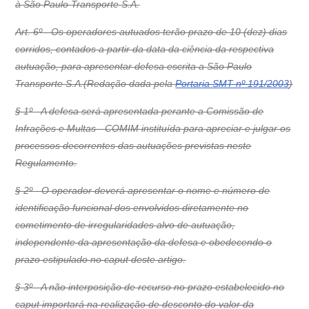
à São Paulo Transporte S.A.
Art. 6º - Os operadores autuados terão prazo de 10 (dez) dias
corridos, contados a partir da data da ciência da respectiva
autuação, para apresentar defesa escrita a São Paulo
Transporte S.A.(Redação dada pela
Portaria SMT nº 191/2003
)
§ 1º - A defesa será apresentada perante a Comissão de
Infrações e Multas - COMIM instituída para apreciar e julgar os
processos decorrentes das autuações previstas neste
Regulamento.
§ 2º - O operador deverá apresentar o nome e número de
identificação funcional dos envolvidos diretamente no
cometimento de irregularidades alvo de autuação,
independente da apresentação da defesa e obedecendo o
prazo estipulado no caput deste artigo.
§ 3º - A não interposição de recurso no prazo estabelecido no
caput importará na realização de desconto do valor da