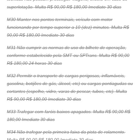
superlotação. Multa R$ 90,00 R$ 180,00 Imediato 30 dias
M30 Manter nos pontos terminais, veículo com motor
funcionando por tempo superior a 10 (dez) minutos. Multa R$
90,00 R$ 180,00 Imediato 30 dias
M31 Não cumprir as normas de uso do bilhete de operação,
conforme estabelecido pela SMT ou SPTrans. Multa R$ 90,00
R$ 180,00 24 horas 30 dias
M32 Permitir o transporte de cargas perigosas, inflamáveis,
gasolina, botijões de gás, álcool, etc) ou cargas pontiagudas ou
cortantes (espelho, vidro, varas de pescar, tubos, etc). Multa
R$ 90,00 R$ 180,00 Imediato 30 dias
M33 Trafegar com faróis baixos apagados. Multa R$ 90,00 R$
180,00 Imediato 30 dias
M34 Não trafegar pela primeira faixa da pista de rolamento.
Multa R$ 90,00 R$ 180,00 Imediato 30 dias