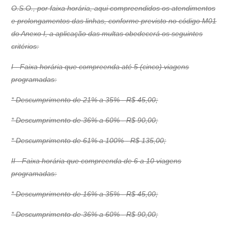
O.S.O., por faixa horária, aqui compreendidos os atendimentos
e prolongamentos das linhas, conforme previsto no código M01
do Anexo I, a aplicação das multas obedecerá os seguintes
critérios:
I - Faixa horária que compreenda até 5 (cinco) viagens
programadas:
* Descumprimento de 21% a 35% - R$ 45,00;
* Descumprimento de 36% a 60% - R$ 90,00;
* Descumprimento de 61% a 100% - R$ 135,00;
II - Faixa horária que compreenda de 6 a 10 viagens
programadas:
* Descumprimento de 16% a 35% - R$ 45,00;
* Descumprimento de 36% a 60% - R$ 90,00;