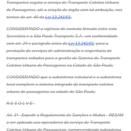
Transportes regular o serviço de Transporte Coletivo Urbano
de Passageiros, até a criação de órgão com tal atribuição, nos
termos do art. 40 da
Lei 13.241/01
;
CONSIDERANDO a vigência do contrato firmado entre esta
Secretária e a São Paulo Transporte S.A., em conformidade
com art. 29 e parágrafo único da
Lei 13.241/01
, para a
prestação de serviços de administração e engenharia de
transportes voltados para a gestão do Sistema de Transporte
Coletivo Urbano de Passageiros na Cidade de São Paulo;
CONSIDERANDO que o subsistema estrutural e o subsistema
local compõem o sistema integrado do transporte coletivo
urbano de passageiros na cidade de São Paulo;
R E S O L V E :
Art. 1º - Expedir o Regulamento de Sanções e Multas - RESAM
a ser aplicado aos operadores do serviço de Transporte
Coletivo Urbano de Passageiros, compreendendo subsistema