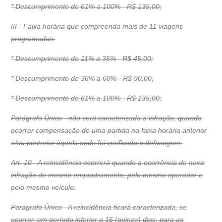
* Descumprimento de 61% a 100% - R$ 135,00;
III - Faixa horária que compreenda mais de 11 viagens
programadas:
* Descumprimento de 11% a 35% - R$ 45,00;
* Descumprimento de 36% a 60% - R$ 90,00;
* Descumprimento de 61% a 100% - R$ 135,00;
Parágrafo Único - não será caracterizada a infração, quando
ocorrer compensação de uma partida na faixa horária anterior
e/ou posterior àquela onde foi verificada a defasagem.
Art. 10 - A reincidência ocorrerá quando a ocorrência de nova
infração do mesmo enquadramento, pelo mesmo operador e
pelo mesmo veículo.
Parágrafo Único - A reincidência ficará caracterizada, se
ocorrer, em período inferior a 15 (quinze) dias, para as