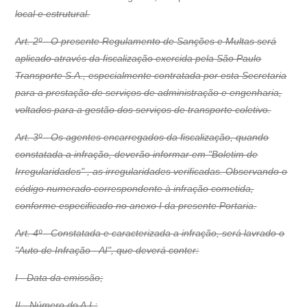
local e estrutural.
Art. 2º - O presente Regulamento de Sanções e Multas será
aplicado através da fiscalização exercida pela São Paulo
Transporte S.A., especialmente contratada por esta Secretaria
para a prestação de serviços de administração e engenharia,
voltados para a gestão dos serviços de transporte coletivo.
Art. 3º - Os agentes encarregados da fiscalização, quando
constatada a infração, deverão informar em "Boletim de
Irregularidades" , as irregularidades verificadas. Observando o
código numerado correspondente à infração cometida,
conforme especificado no anexo I da presente Portaria.
Art. 4º - Constatada e caracterizada a infração, será lavrado o
"Auto de Infração - AI", que deverá conter:
I - Data da emissão;
II - Número do A.I.;