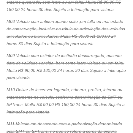
externo quebrado, sem lente ou em falta. Multa R$ 90,00 R$
180,00 24 horas 30 dias Sujeito a Intimação para vistoria
M08 Veículo com antiderrapante solto ,em falta ou mal estado
de conservação, inclusive na rótula de articulação dos veículos
articulados ou biarticulados. Multa R$ 90,00 R$ 180,00 24
horas 30 dias Sujeito a Intimação para vistoria
M09 Veículo com extintor de incêndio descarregado, ausente,
data de validade vencida, bem como lacre violado ou em falta.
Multa R$ 90,00 R$ 180,00 24 horas 30 dias Sujeito a Intimação
para vistoria
M10 Deixar de inscrever legenda, número, prefixo, interna ou
externamente no veículo, conforme determinação da SMT ou
SPTrans. Multa R$ 90,00 R$ 180,00 24 horas 30 dias Sujeito a
Intimação para vistoria
M11 Veículo em desacordo com a padronização determinada
pela SMT ou SPTrans, no que se refere a cores da pintura