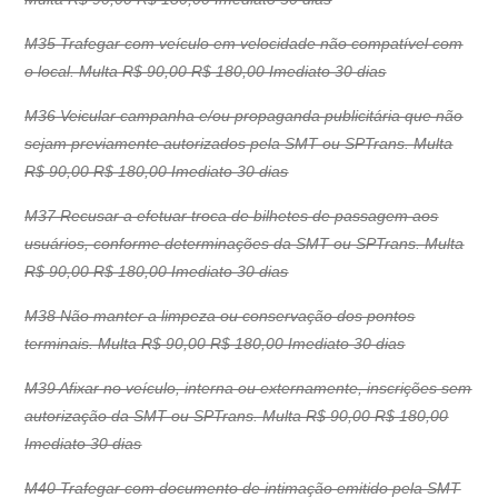
M35 Trafegar com veículo em velocidade não compatível com
o local. Multa R$ 90,00 R$ 180,00 Imediato 30 dias
M36 Veicular campanha e/ou propaganda publicitária que não
sejam previamente autorizados pela SMT ou SPTrans. Multa
R$ 90,00 R$ 180,00 Imediato 30 dias
M37 Recusar a efetuar troca de bilhetes de passagem aos
usuários, conforme determinações da SMT ou SPTrans. Multa
R$ 90,00 R$ 180,00 Imediato 30 dias
M38 Não manter a limpeza ou conservação dos pontos
terminais. Multa R$ 90,00 R$ 180,00 Imediato 30 dias
M39 Afixar no veículo, interna ou externamente, inscrições sem
autorização da SMT ou SPTrans. Multa R$ 90,00 R$ 180,00
Imediato 30 dias
M40 Trafegar com documento de intimação emitido pela SMT