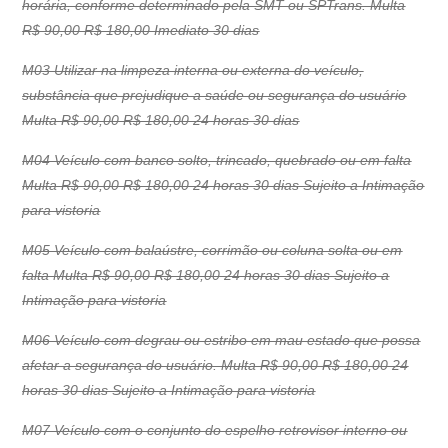
horária, conforme determinado pela SMT ou SPTrans. Multa
R$ 90,00 R$ 180,00 Imediato 30 dias
M03 Utilizar na limpeza interna ou externa do veículo,
substância que prejudique a saúde ou segurança do usuário
Multa R$ 90,00 R$ 180,00 24 horas 30 dias
M04 Veículo com banco solto, trincado, quebrado ou em falta
Multa R$ 90,00 R$ 180,00 24 horas 30 dias Sujeito a Intimação
para vistoria
M05 Veículo com balaústre, corrimão ou coluna solta ou em
falta Multa R$ 90,00 R$ 180,00 24 horas 30 dias Sujeito a
Intimação para vistoria
M06 Veículo com degrau ou estribo em mau estado que possa
afetar a segurança do usuário. Multa R$ 90,00 R$ 180,00 24
horas 30 dias Sujeito a Intimação para vistoria
M07 Veículo com o conjunto do espelho retrovisor interno ou