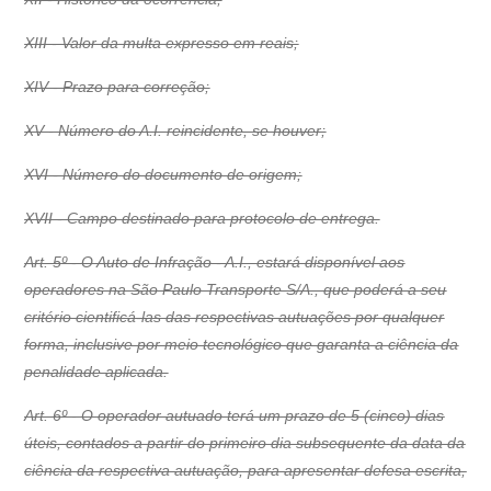
XIII - Valor da multa expresso em reais;
XIV - Prazo para correção;
XV - Número do A.I. reincidente, se houver;
XVI - Número do documento de origem;
XVII - Campo destinado para protocolo de entrega.
Art. 5º - O Auto de Infração - A.I., estará disponível aos
operadores na São Paulo Transporte S/A., que poderá a seu
critério cientificá-las das respectivas autuações por qualquer
forma, inclusive por meio tecnológico que garanta a ciência da
penalidade aplicada.
Art. 6º - O operador autuado terá um prazo de 5 (cinco) dias
úteis, contados a partir do primeiro dia subsequente da data da
ciência da respectiva autuação, para apresentar defesa escrita,