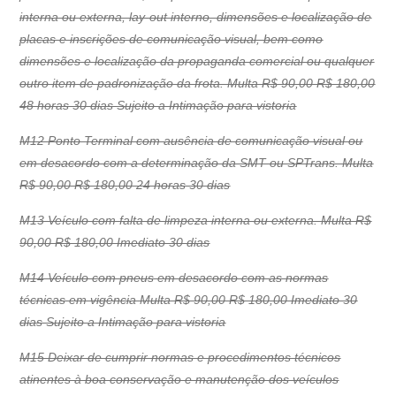
interna ou externa, lay-out interno, dimensões e localização de
placas e inscrições de comunicação visual, bem como
dimensões e localização da propaganda comercial ou qualquer
outro item de padronização da frota. Multa R$ 90,00 R$ 180,00
48 horas 30 dias Sujeito a Intimação para vistoria
M12 Ponto Terminal com ausência de comunicação visual ou
em desacordo com a determinação da SMT ou SPTrans. Multa
R$ 90,00 R$ 180,00 24 horas 30 dias
M13 Veículo com falta de limpeza interna ou externa. Multa R$
90,00 R$ 180,00 Imediato 30 dias
M14 Veículo com pneus em desacordo com as normas
técnicas em vigência Multa R$ 90,00 R$ 180,00 Imediato 30
dias Sujeito a Intimação para vistoria
M15 Deixar de cumprir normas e procedimentos técnicos
atinentes à boa conservação e manutenção dos veículos