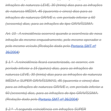
infrações de natureza LEVE, 30 (trinta) dias para as infrações
de natureza MÉDIA, 45 (quarenta e cinco) dias para as
infrações de natureza GRAVE e, em período inferior a 60
(sessenta) dias, para as infrações do tipo GRAVÍSSIMA.
Art. 10 - A reincidência ocorrerá quando a ocorrência de nova
infração do mesmo enquadramento, pelo mesmo operador e
pelo mesmo veículo.(Redação dada pela
Portaria SMT nº
36/2004
)
§ 1.º - A reincidência ficará caracterizada, se ocorrer, em
período inferior a 15 (quinze) dias, para as infrações de
natureza LEVE, 30 (trinta) dias para as infrações de natureza
MÉDIA e SUPER GRAVÍSSIMAS, 45 (quarenta e cinco) dias
para as infrações de natureza GRAVE e, em período inferior a
60 (sessenta) dias, para as infrações do tipo GRAVÍSSIMA.
(Redação dada pela
Portaria SMT nº 36/2004
)
§ 2.º - A segunda reincidência em infrações SUPER