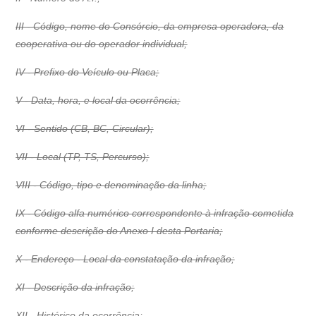
III - Código, nome do Consórcio, da empresa operadora, da
cooperativa ou do operador individual;
IV - Prefixo do Veículo ou Placa;
V - Data, hora, e local da ocorrência;
VI - Sentido (CB, BC, Circular);
VII - Local (TP, TS, Percurso);
VIII - Código, tipo e denominação da linha;
IX - Código alfa numérico correspondente à infração cometida
conforme descrição do Anexo I desta Portaria;
X - Endereço - Local da constatação da infração;
XI - Descrição da infração;
XII - Histórico da ocorrência;