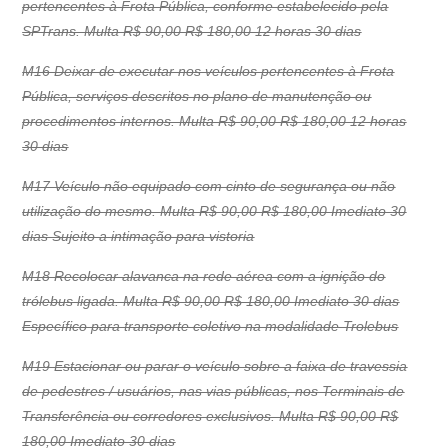
pertencentes à Frota Pública, conforme estabelecido pela
SPTrans. Multa R$ 90,00 R$ 180,00 12 horas 30 dias
M16 Deixar de executar nos veículos pertencentes à Frota
Pública, serviços descritos no plano de manutenção ou
procedimentos internos. Multa R$ 90,00 R$ 180,00 12 horas
30 dias
M17 Veículo não equipado com cinto de segurança ou não
utilização do mesmo. Multa R$ 90,00 R$ 180,00 Imediato 30
dias Sujeito a intimação para vistoria
M18 Recolocar alavanca na rede aérea com a ignição do
trólebus ligada. Multa R$ 90,00 R$ 180,00 Imediato 30 dias
Específico para transporte coletivo na modalidade Trolebus
M19 Estacionar ou parar o veículo sobre a faixa de travessia
de pedestres / usuários, nas vias públicas, nos Terminais de
Transferência ou corredores exclusivos. Multa R$ 90,00 R$
180,00 Imediato 30 dias