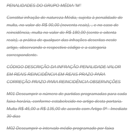
PENALIDADES DO GRUPO MÉDIA "M"
Constitui infração de natureza Média, sujeita à penalidade de
multa, no valor de R$ 90,00 (noventa reais), , e no caso de
reincidência, multa no valor de R$ 180,00 (cento e oitenta
reais), a prática de qualquer das infrações descritas neste
artigo, observando o respectivo código e a categoria
correspondente.
CÓDIGO DESCRIÇÃO DA INFRAÇÃO PENALIDADE VALOR
EM REAIS REINCIDÊNCIA EM REAIS PRAZO PARA
CORREÇÃO PRAZO PARA REINCIDÊNCIA OBSERVAÇÕES
M01 Descumprir o número de partidas programadas para cada
faixa horária, conforme estabelecido no artigo desta portaria.
Multa R$ 45,00 a R$ 135,00 de acordo com Artigo 9º - Imediato
30 dias
M02 Descumprir o intervalo médio programado por faixa