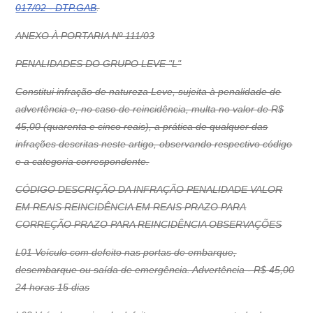
017/02 - DTP.GAB
.
ANEXO À PORTARIA Nº 111/03
PENALIDADES DO GRUPO LEVE "L"
Constitui infração de natureza Leve, sujeita à penalidade de
advertência e, no caso de reincidência, multa no valor de R$
45,00 (quarenta e cinco reais), a prática de qualquer das
infrações descritas neste artigo, observando respectivo código
e a categoria correspondente.
CÓDIGO DESCRIÇÃO DA INFRAÇÃO PENALIDADE VALOR
EM REAIS REINCIDÊNCIA EM REAIS PRAZO PARA
CORREÇÃO PRAZO PARA REINCIDÊNCIA OBSERVAÇÕES
L01 Veículo com defeito nas portas de embarque,
desembarque ou saída de emergência. Advertência - R$ 45,00
24 horas 15 dias