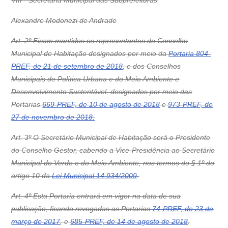
VIII - Secretaria Municipal das Subprefeituras
Alexandre Modonezi de Andrade
Art. 2º Ficam mantidos os representantes do Conselho
Municipal de Habitação designados por meio da
Portaria 804-
PREF, de 21 de setembro de 2018
, e dos Conselhos
Municipais de Política Urbana e do Meio Ambiente e
Desenvolvimento Sustentável, designados por meio das
Portarias
669-PREF, de 10 de agosto de 2018
e
973-PREF, de
27 de novembro de 2018.
Art. 3º O Secretário Municipal de Habitação será o Presidente
do Conselho Gestor, cabendo a Vice-Presidência ao Secretário
Municipal do Verde e do Meio Ambiente, nos termos do § 1º do
artigo 10 da
Lei Municipal 14.934/2009
.
Art. 4º Esta Portaria entrará em vigor na data de sua
publicação, ficando revogadas as Portarias
74-PREF, de 23 de
março de 2017
, e
685-PREF, de 14 de agosto de 2018
.