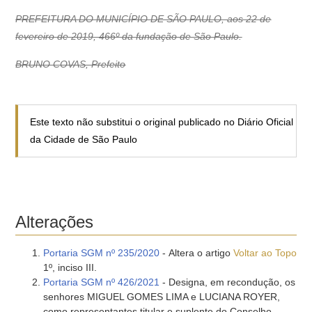
PREFEITURA DO MUNICÍPIO DE SÃO PAULO, aos 22 de
fevereiro de 2019, 466º da fundação de São Paulo.
BRUNO COVAS, Prefeito
Este texto não substitui o original publicado no Diário Oficial
da Cidade de São Paulo
Alterações
Portaria SGM nº 235/2020
- Altera o artigo
Voltar ao Topo
1º, inciso III.
Portaria SGM nº 426/2021
- Designa, em recondução, os
senhores MIGUEL GOMES LIMA e LUCIANA ROYER,
como representantes titular e suplente do Conselho