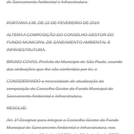
de Saneamento Ambiental e Infraestrutura.
PORTARIA 138, DE 22 DE FEVEREIRO DE 2019
ALTERA A COMPOSIÇÃO DO CONSELHO GESTOR DO
FUNDO MUNICIPAL DE SANEAMENTO AMBIENTAL E
INFRAESTRUTURA.
BRUNO COVAS, Prefeito do Município de São Paulo, usando
das atribuições que lhe são conferidas por lei, e
CONSIDERANDO a necessidade de atualização da
composição do Conselho Gestor do Fundo Municipal de
Saneamento Ambiental e Infraestrutura,
RESOLVE:
Art. 1º Designar para integrar o Conselho Gestor do Fundo
Municipal de Saneamento Ambiental e Infraestrutura, nos