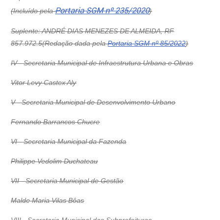
Portaria SGM nº 235/2020
(Incluído pela
)
Suplente: ANDRÉ DIAS MENEZES DE ALMEIDA, RF
857.972.5(Redação dada pela
Portaria SGM nº 85/2022
)
IV - Secretaria Municipal de Infraestrutura Urbana e Obras
Vitor Levy Castex Aly
V - Secretaria Municipal de Desenvolvimento Urbano
Fernando Barrancos Chucre
VI - Secretaria Municipal da Fazenda
Philippe Vedolim Duchateau
VII - Secretaria Municipal de Gestão
Malde Maria Vilas Bôas