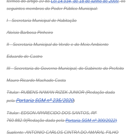
termos do artigo 10 da
Lei 14.934, de 18 de junho de 2009
, os
seguintes membros do Poder Público Municipal:
I - Secretaria Municipal de Habitação
Aloísio Barbosa Pinheiro
II - Secretaria Municipal do Verde e do Meio Ambiente
Eduardo de Castro
III - Secretaria do Governo Municipal, do Gabinete do Prefeito
Mauro Ricardo Machado Costa
Titular: RUBENS NAMAN RIZEK JUNIOR (Redação dada
Portaria SGM nº 235/2020
pela
)
Titular: EDSON APARECIDO DOS SANTOS, RF
760.882.9(Redação dada pela
Portaria SGM nº 300/2022)
Suplente: ANTONIO CARLOS CINTRA DO AMARAL FILHO