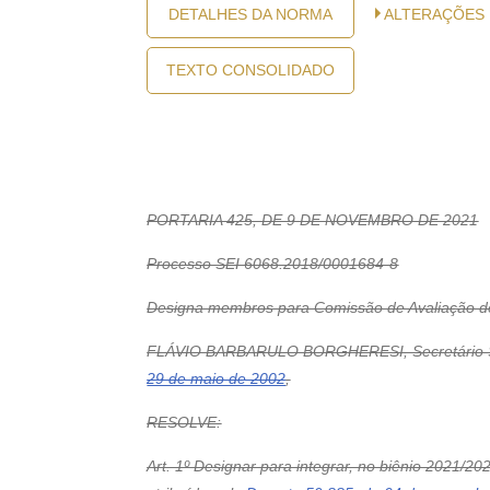
DETALHES DA NORMA
ALTERAÇÕES
TEXTO CONSOLIDADO
PORTARIA 425, DE 9 DE NOVEMBRO DE 2021
Processo SEI 6068.2018/0001684-8
Designa membros para Comissão de Avaliação de
FLÁVIO BARBARULO BORGHERESI, Secretário Substi
29 de maio de 2002
,
RESOLVE:
Art. 1º Designar para integrar, no biênio 2021/