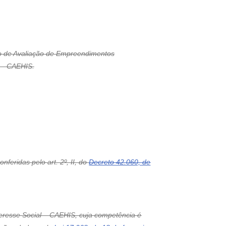
 de Avaliação de Empreendimentos
l – CAEHIS.
eridas pelo art. 2º, II, do
Decreto 42.060, de
teresse Social – CAEHIS, cuja competência é