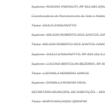
Suplente: ROSANA YAMAGUTI, RF 812.681.0(Re
Coordenadoria de Parcelamento do Solo e Habita
Titular: GIULIA ZANGANATTO
Suplente: WILSON ROBERTO DOS SANTOS JU
Titular: WILSON ROBERTO DOS SANTOS JUNIOR
Suplente: GIULIA ZANGANATTO, RF 810.151.5 
Suplente: LUCIANA BERTOLINI BEZERRA, RF 80
Titular: LUDYMILA HERRERO SINKUS
Suplente: DANIELLA ROMANI VIDAL
SECRETARIA MUNICIPAL DE HABITAÇÃO – SE
Titular: MARTA MACHADO SERAFIM