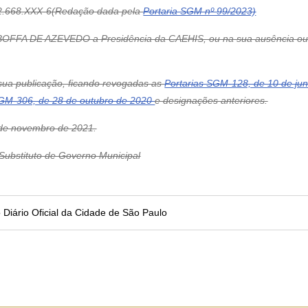
.668.XXX-6(Redação dada pela
Portaria SGM nº 99/2023)
BOFFA DE AZEVEDO a Presidência da CAEHIS, ou na sua ausência ou 
e sua publicação, ficando revogadas as
Portarias SGM-128, de 10 de ju
GM-306, de 28 de outubro de 2020
e designações anteriores.
e novembro de 2021.
bstituto de Governo Municipal
no Diário Oficial da Cidade de São Paulo