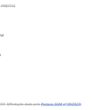
E FREITAS
AB
R
XXX-3(Redação dada pela
Portaria SGM nº 99/2023)