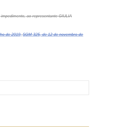
impedimento, ao representante GIULIA
nho de 2019,
SGM-325, de 12 de novembro de