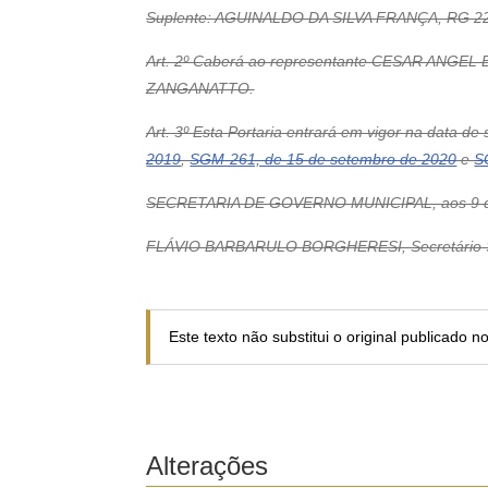
Suplente: AGUINALDO DA SILVA FRANÇA, RG 22
Art. 2º Caberá ao representante CESAR ANGEL 
ZANGANATTO.
Art. 3º Esta Portaria entrará em vigor na data d
2019
,
SGM-261, de 15 de setembro de 2020
e
S
SECRETARIA DE GOVERNO MUNICIPAL, aos 9 d
FLÁVIO BARBARULO BORGHERESI, Secretário Su
Este texto não substitui o original publicado 
Alterações