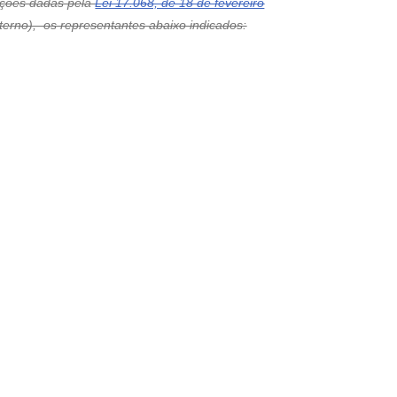
ações dadas pela
Lei 17.068, de 18 de fevereiro
erno), os representantes abaixo indicados: