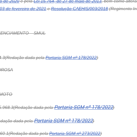
ro de 2020
e pela
Lei 15.764, de 27 de maio de 2013
, bem como alter
03 de fevereiro de 2021
e
Resolução CAEHIS/003/2018
(Regimento Int
ICENCIAMENTO – SMUL
.3(Redação dada pela
Portaria SGM nº 178/2022
)
EDROSA
IAMOTO
Portaria SGM nº 178/2022
.968.3(Redação dada pela
)
Portaria SGM nº 178/2022
edação dada pela
)
60.1(Redação dada pela
Portaria SGM nº 273/2022
)