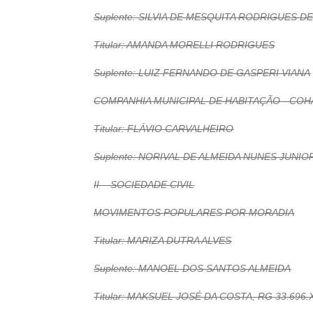
Suplente: SILVIA DE MESQUITA RODRIGUES D
Titular: AMANDA MORELLI RODRIGUES
Suplente: LUIZ FERNANDO DE GASPERI VIANA
COMPANHIA MUNICIPAL DE HABITAÇÃO - COH
Titular: FLÁVIO CARVALHEIRO
Suplente: NORIVAL DE ALMEIDA NUNES JUNIO
II – SOCIEDADE CIVIL
MOVIMENTOS POPULARES POR MORADIA
Titular: MARIZA DUTRA ALVES
Suplente: MANOEL DOS SANTOS ALMEIDA
Titular: MAKSUEL JOSÉ DA COSTA, RG 33.696.