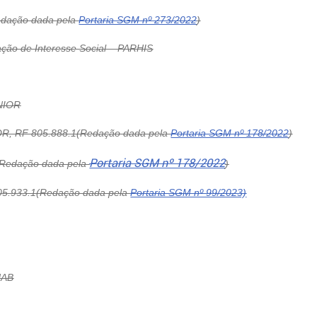
dação dada pela
Portaria SGM nº 273/2022
)
ção de Interesse Social – PARHIS
NIOR
, RF 805.888.1(Redação dada pela
Portaria SGM nº 178/2022
)
Portaria SGM nº 178/2022
(Redação dada pela
)
5.933.1(Redação dada pela
Portaria SGM nº 99/2023)
HAB