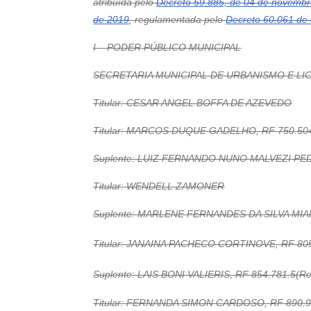
atribuída pelo
Decreto 59.885, de 04 de novemb
de 2019
, regulamentada pelo
Decreto 60.061 de 
I – PODER PÚBLICO MUNICIPAL
SECRETARIA MUNICIPAL DE URBANISMO E L
Titular: CESAR ANGEL BOFFA DE AZEVEDO
Titular: MARCOS DUQUE GADELHO, RF 750.504
Suplente: LUIZ FERNANDO NUNO MALVEZI P
Titular: WENDELL ZAMONER
Suplente: MARLENE FERNANDES DA SILVA M
Titular: JANAINA PACHECO CORTINOVE, RF 805
Suplente: LAIS BONI VALIERIS, RF 854.781.5(R
Titular: FERNANDA SIMON CARDOSO, RF 890.9