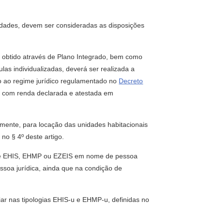
idades, devem ser consideradas as disposições
e obtido através de Plano Integrado, bem como
as individualizadas, deverá ser realizada a
o ao regime jurídico regulamentado no
Decreto
ias com renda declarada e atestada em
almente, para locação das unidades habitacionais
no § 4º deste artigo.
o de EHIS, EHMP ou EZEIS em nome de pessoa
ssoa jurídica, ainda que na condição de
ar nas tipologias EHIS-u e EHMP-u, definidas no