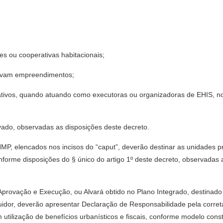
es ou cooperativas habitacionais;
olvam empreendimentos;
rativos, quando atuando como executoras ou organizadoras de EHIS, n
vado, observadas as disposições deste decreto.
MP, elencados nos incisos do “caput”, deverão destinar as unidades 
forme disposições do § único do artigo 1º deste decreto, observadas 
 Aprovação e Execução, ou Alvará obtido no Plano Integrado, destinad
suidor, deverão apresentar Declaração de Responsabilidade pela corret
 utilização de benefícios urbanísticos e fiscais, conforme modelo con