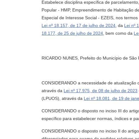
Estabelece disciplina específica de parcelament
Popular - HMP, Empreendimento de Habitação d
Especial de Interesse Social - EZEIS, nos termo
Lei nº 18.157, de 17 de julho de 2024
, da
Lei nº 
18.177, de 25 de julho de 2024
, bem como da
Le
RICARDO NUNES, Prefeito do Município de São Pau
CONSIDERANDO a necessidade de atualização da l
através da
Lei nº 17.975, de 08 de julho de 2023
(LPUOS), através da
Lei nº 18.081, de 19 de jan
CONSIDERANDO o disposto no inciso III do arti
específico para estabelecer normas, índices e 
CONSIDERANDO o disposto no inciso II do artig
diferenciados para exame de pedidos relativos 