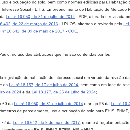
o, uso e ocupação do solo, bem como normas edilícias para Habitação 
e Interesse Social - EHIS, Empreendimento de Habitação de Mercad
s da
Lei nº 16.050, de 31 de julho de 2014
- PDE, alterada e revisada p
16.402, de 22 de março de 2016
- LPUOS, alterada e revisada pela
Lei
i nº 16.642, de 09 de maio de 2017 - COE
.
lo, no uso das atribuições que lhe são conferidas por lei,
egislação de habitação de interesse social em virtude da revisão d
e da
Lei nº 18.157, de 17 de julho de 2024
, bem como em face da rev
eiro de 2024
e da
Lei 18.177, de 25 de julho de 2024
;
go 60 da
Lei nº 16.050, de 31 de julho de 2014
e artigo 95 da
Lei nº 16
parâmetros de parcelamento, uso e ocupação do solo para EHIS, EHMP
o 72 da
Lei nº 16.642, de 9 de maio de 2017
, quanto à regulamentação
ao licenciamento de EHIS, EHMP, EZEIS, HIS e HMP,