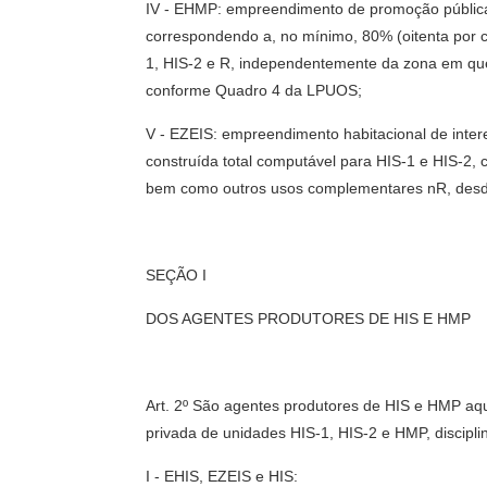
IV - EHMP: empreendimento de promoção pública o
correspondendo a, no mínimo, 80% (oitenta por c
1, HIS-2 e R, independentemente da zona em qu
conforme Quadro 4 da LPUOS;
V - EZEIS: empreendimento habitacional de inter
construída total computável para HIS-1 e HIS-2
bem como outros usos complementares nR, desd
SEÇÃO I
DOS AGENTES PRODUTORES DE HIS E HMP
Art. 2º São agentes produtores de HIS e HMP aqu
privada de unidades HIS-1, HIS-2 e HMP, discipl
I - EHIS, EZEIS e HIS: