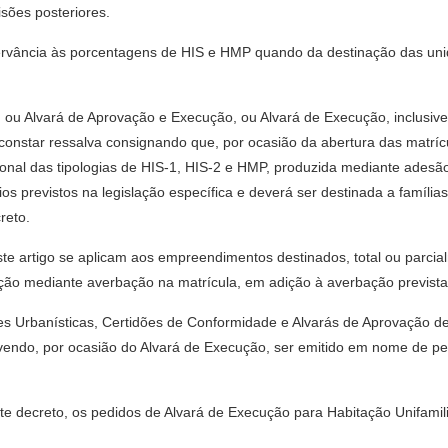
isões posteriores.
servância às porcentagens de HIS e HMP quando da destinação das un
 ou Alvará de Aprovação e Execução, ou Alvará de Execução, inclusiv
onstar ressalva consignando que, por ocasião da abertura das matrícul
onal das tipologias de HIS-1, HIS-2 e HMP, produzida mediante adesã
ios previstos na legislação específica e deverá ser destinada a famíl
reto.
este artigo se aplicam aos empreendimentos destinados, total ou parci
ção mediante averbação na matrícula, em adição à averbação prevista 
izes Urbanísticas, Certidões de Conformidade e Alvarás de Aprovaçã
vendo, por ocasião do Alvará de Execução, ser emitido em nome de pe
te decreto, os pedidos de Alvará de Execução para Habitação Unifamili