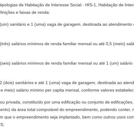
 tipologias de Habitação de Interesse Social - HIS-1, Habitação de Int
inições e faixas de renda:
 (um) sanitário e 1 (uma) vaga de garagem, destinada ao atendimento d
 (três) salários mínimos de renda familiar mensal ou até 0,5 (meio) sa
 (seis) salários mínimos de renda familiar mensal ou até 1 (um) salári
2 (dois) sanitários e até 1 (uma) vaga de garagem, destinada ao atend
 e meio) salário mínimo per capita mensal, conforme valores estabele
u privada, constituído por uma edificação ou conjunto de edificações, 
cento) da área total computável do empreendimento, podendo conter, 
 em que o empreendimento seja implantado, bem como outros usos com
OS;