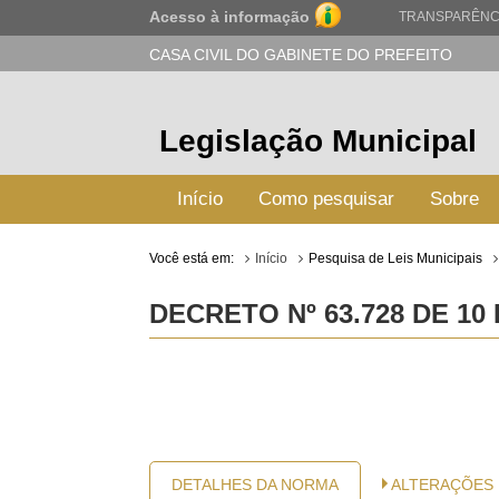
Acesso à informação
TRANSPARÊNC
CASA CIVIL DO GABINETE DO PREFEITO
Legislação Municipal
Início
Como pesquisar
Sobre
Você está em:
Início
Pesquisa de Leis Municipais
DECRETO Nº 63.728 DE 10
DETALHES DA NORMA
ALTERAÇÕES