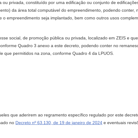
u privada, constituído por uma edificação ou conjunto de edificações
ento) da área total computável do empreendimento, podendo conter, n
e o empreendimento seja implantado, bem como outros usos compleme
esse social, de promoção pública ou privada, localizado em ZEIS e que
, conforme Quadro 3 anexo a este decreto, podendo conter no remane
e que permitidos na zona, conforme Quadro 4 da LPUOS.
eles que aderirem ao regramento específico regulado por este decreto
inado no
Decreto nº 63.130, de 19 de janeiro de 2024
e eventuais revisõ