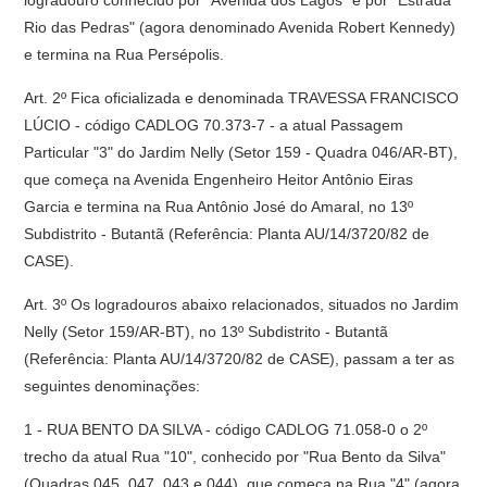
logradouro conhecido por "Avenida dos Lagos" e por "Estrada
Rio das Pedras" (agora denominado Avenida Robert Kennedy)
e termina na Rua Persépolis.
Art. 2º Fica oficializada e denominada TRAVESSA FRANCISCO
LÚCIO - código CADLOG 70.373-7 - a atual Passagem
Particular "3" do Jardim Nelly (Setor 159 - Quadra 046/AR-BT),
que começa na Avenida Engenheiro Heitor Antônio Eiras
Garcia e termina na Rua Antônio José do Amaral, no 13º
Subdistrito - Butantã (Referência: Planta AU/14/3720/82 de
CASE).
Art. 3º Os logradouros abaixo relacionados, situados no Jardim
Nelly (Setor 159/AR-BT), no 13º Subdistrito - Butantã
(Referência: Planta AU/14/3720/82 de CASE), passam a ter as
seguintes denominações:
1 - RUA BENTO DA SILVA - código CADLOG 71.058-0 o 2º
trecho da atual Rua "10", conhecido por "Rua Bento da Silva"
(Quadras 045, 047, 043 e 044), que começa na Rua "4" (agora