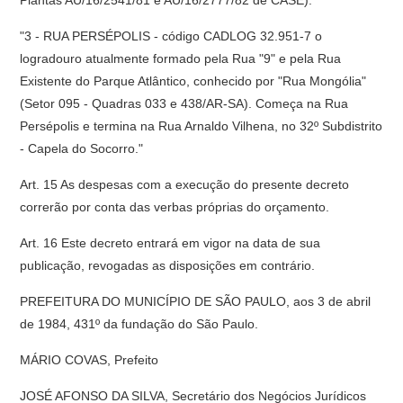
Plantas AU/16/2541/81 e AU/16/2777/82 de CASE):
"3 - RUA PERSÉPOLIS - código CADLOG 32.951-7 o
logradouro atualmente formado pela Rua "9" e pela Rua
Existente do Parque Atlântico, conhecido por "Rua Mongólia"
(Setor 095 - Quadras 033 e 438/AR-SA). Começa na Rua
Persépolis e termina na Rua Arnaldo Vilhena, no 32º Subdistrito
- Capela do Socorro."
Art. 15 As despesas com a execução do presente decreto
correrão por conta das verbas próprias do orçamento.
Art. 16 Este decreto entrará em vigor na data de sua
publicação, revogadas as disposições em contrário.
PREFEITURA DO MUNICÍPIO DE SÃO PAULO, aos 3 de abril
de 1984, 431º da fundação do São Paulo.
MÁRIO COVAS, Prefeito
JOSÉ AFONSO DA SILVA, Secretário dos Negócios Jurídicos