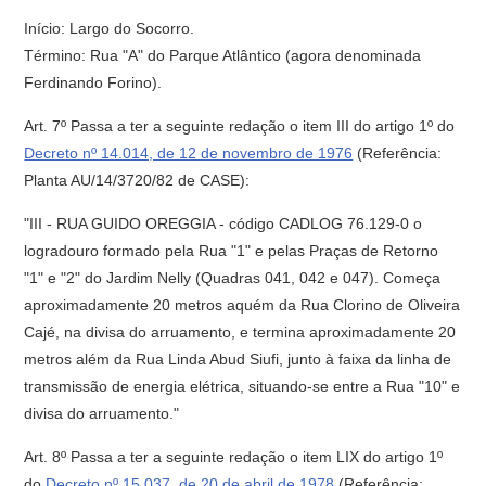
Início: Largo do Socorro.
Término: Rua "A" do Parque Atlântico (agora denominada
Ferdinando Forino).
Art. 7º Passa a ter a seguinte redação o item III do artigo 1º do
Decreto nº 14.014, de 12 de novembro de 1976
(Referência:
Planta AU/14/3720/82 de CASE):
"III - RUA GUIDO OREGGIA - código CADLOG 76.129-0 o
logradouro formado pela Rua "1" e pelas Praças de Retorno
"1" e "2" do Jardim Nelly (Quadras 041, 042 e 047). Começa
aproximadamente 20 metros aquém da Rua Clorino de Oliveira
Cajé, na divisa do arruamento, e termina aproximadamente 20
metros além da Rua Linda Abud Siufi, junto à faixa da linha de
transmissão de energia elétrica, situando-se entre a Rua "10" e
divisa do arruamento."
Art. 8º Passa a ter a seguinte redação o item LIX do artigo 1º
do
Decreto nº 15.037, de 20 de abril de 1978
(Referência: