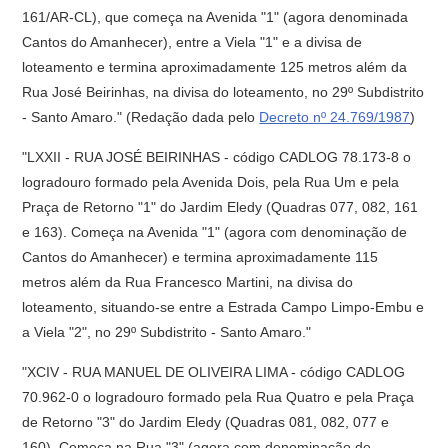
161/AR-CL), que começa na Avenida "1" (agora denominada
Cantos do Amanhecer), entre a Viela "1" e a divisa de
loteamento e termina aproximadamente 125 metros além da
Rua José Beirinhas, na divisa do loteamento, no 29º Subdistrito
- Santo Amaro." (Redação dada pelo
Decreto nº 24.769/1987
)
"LXXII - RUA JOSÉ BEIRINHAS - código CADLOG 78.173-8 o
logradouro formado pela Avenida Dois, pela Rua Um e pela
Praça de Retorno "1" do Jardim Eledy (Quadras 077, 082, 161
e 163). Começa na Avenida "1" (agora com denominação de
Cantos do Amanhecer) e termina aproximadamente 115
metros além da Rua Francesco Martini, na divisa do
loteamento, situando-se entre a Estrada Campo Limpo-Embu e
a Viela "2", no 29º Subdistrito - Santo Amaro."
"XCIV - RUA MANUEL DE OLIVEIRA LIMA - código CADLOG
70.962-0 o logradouro formado pela Rua Quatro e pela Praça
de Retorno "3" do Jardim Eledy (Quadras 081, 082, 077 e
160). Começa na Rua "3" (agora com denominação de