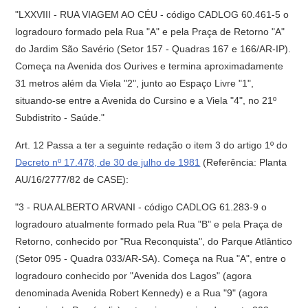
"LXXVIII - RUA VIAGEM AO CÉU - código CADLOG 60.461-5 o
logradouro formado pela Rua "A" e pela Praça de Retorno "A"
do Jardim São Savério (Setor 157 - Quadras 167 e 166/AR-IP).
Começa na Avenida dos Ourives e termina aproximadamente
31 metros além da Viela "2", junto ao Espaço Livre "1",
situando-se entre a Avenida do Cursino e a Viela "4", no 21º
Subdistrito - Saúde."
Art. 12 Passa a ter a seguinte redação o item 3 do artigo 1º do
Decreto nº 17.478, de 30 de julho de 1981
(Referência: Planta
AU/16/2777/82 de CASE):
"3 - RUA ALBERTO ARVANI - código CADLOG 61.283-9 o
logradouro atualmente formado pela Rua "B" e pela Praça de
Retorno, conhecido por "Rua Reconquista", do Parque Atlântico
(Setor 095 - Quadra 033/AR-SA). Começa na Rua "A", entre o
logradouro conhecido por "Avenida dos Lagos" (agora
denominada Avenida Robert Kennedy) e a Rua "9" (agora