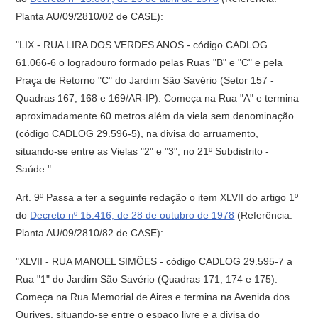
Planta AU/09/2810/02 de CASE):
"LIX - RUA LIRA DOS VERDES ANOS - código CADLOG
61.066-6 o logradouro formado pelas Ruas "B" e "C" e pela
Praça de Retorno "C" do Jardim São Savério (Setor 157 -
Quadras 167, 168 e 169/AR-IP). Começa na Rua "A" e termina
aproximadamente 60 metros além da viela sem denominação
(código CADLOG 29.596-5), na divisa do arruamento,
situando-se entre as Vielas "2" e "3", no 21º Subdistrito -
Saúde."
Art. 9º Passa a ter a seguinte redação o item XLVII do artigo 1º
do
Decreto nº 15.416, de 28 de outubro de 1978
(Referência:
Planta AU/09/2810/82 de CASE):
"XLVII - RUA MANOEL SIMÕES - código CADLOG 29.595-7 a
Rua "1" do Jardim São Savério (Quadras 171, 174 e 175).
Começa na Rua Memorial de Aires e termina na Avenida dos
Ourives, situando-se entre o espaço livre e a divisa do