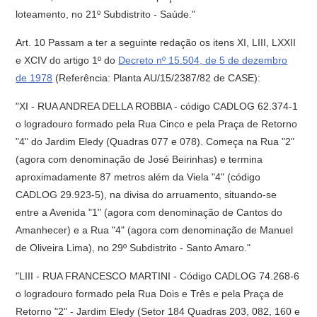
loteamento, no 21º Subdistrito - Saúde."
Art. 10 Passam a ter a seguinte redação os itens XI, LIII, LXXII
e XCIV do artigo 1º do
Decreto nº 15.504, de 5 de dezembro
de 1978
(Referência: Planta AU/15/2387/82 de CASE):
"XI - RUA ANDREA DELLA ROBBIA - código CADLOG 62.374-1
o logradouro formado pela Rua Cinco e pela Praça de Retorno
"4" do Jardim Eledy (Quadras 077 e 078). Começa na Rua "2"
(agora com denominação de José Beirinhas) e termina
aproximadamente 87 metros além da Viela "4" (código
CADLOG 29.923-5), na divisa do arruamento, situando-se
entre a Avenida "1" (agora com denominação de Cantos do
Amanhecer) e a Rua "4" (agora com denominação de Manuel
de Oliveira Lima), no 29º Subdistrito - Santo Amaro."
"LIII - RUA FRANCESCO MARTINI - Código CADLOG 74.268-6
o logradouro formado pela Rua Dois e Três e pela Praça de
Retorno "2" - Jardim Eledy (Setor 184 Quadras 203, 082, 160 e