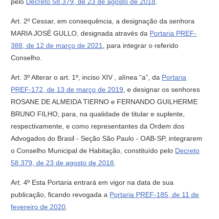
pelo
Decreto 58.379, de 23 de agosto de 2018
.
Art. 2º Cessar, em consequência, a designação da senhora
MARIA JOSÉ GULLO, designada através da
Portaria PREF-
388, de 12 de março de 2021
, para integrar o referido
Conselho.
Art. 3º Alterar o art. 1º, inciso XIV , alínea “a”, da
Portaria
PREF-172, de 13 de março de 2019
, e designar os senhores
ROSANE DE ALMEIDA TIERNO e FERNANDO GUILHERME
BRUNO FILHO, para, na qualidade de titular e suplente,
respectivamente, e como representantes da Ordem dos
Advogados do Brasil - Seção São Paulo - OAB-SP, integrarem
o Conselho Municipal de Habitação, constituído pelo
Decreto
58.379, de 23 de agosto de 2018
.
Art. 4º Esta Portaria entrará em vigor na data de sua
publicação, ficando revogada a
Portaria PREF-185, de 11 de
fevereiro de 2020
.