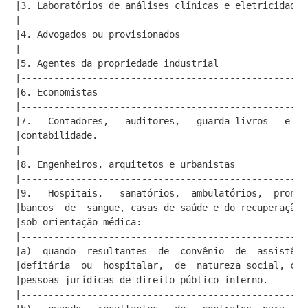
|3. Laboratórios de análises clínicas e eletricidade 
|----------------------------------------------------
|4. Advogados ou provisionados                       
|----------------------------------------------------
|5. Agentes da propriedade industrial                
|----------------------------------------------------
|6. Economistas                                      
|----------------------------------------------------
|7.   Contadores,   auditores,   guarda-livros   e  t
|contabilidade.                                      
|----------------------------------------------------
|8. Engenheiros, arquitetos e urbanistas             
|----------------------------------------------------
|9.   Hospitais,   sanatórios,  ambulatórios,  pronto
|bancos  de  sangue, casas de saúde e do recuperação 
|sob orientação médica:                              
|----------------------------------------------------
|a)  quando  resultantes  de  convênio  de  assistênc
|defitária  ou  hospitalar,  de  natureza social, cel
|pessoas jurídicas de direito público interno.       
|----------------------------------------------------