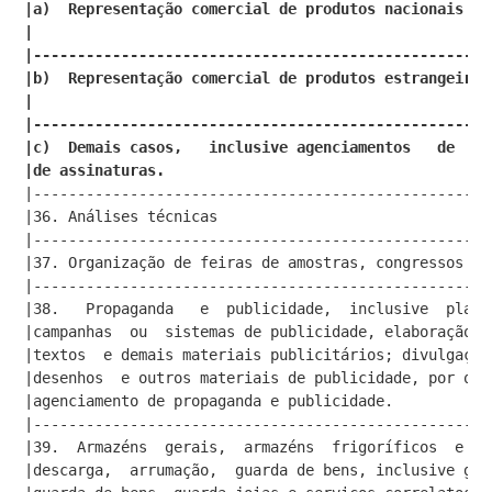
|a)  Representação comercial de produtos nacionais   
|                                                    
|----------------------------------------------------
|b)  Representação comercial de produtos estrangeiros
|                                                    
|----------------------------------------------------
|c)  Demais casos,   inclusive agenciamentos   de  ca
|de assinaturas.                                     
|----------------------------------------------------
|36. Análises técnicas                               
|----------------------------------------------------
|37. Organização de feiras de amostras, congressos e 
|----------------------------------------------------
|38.   Propaganda   e  publicidade,  inclusive  plane
|campanhas  ou  sistemas de publicidade, elaboração d
|textos  e demais materiais publicitários; divulgação
|desenhos  e outros materiais de publicidade, por qua
|agenciamento de propaganda e publicidade.           
|----------------------------------------------------
|39.  Armazéns  gerais,  armazéns  frigoríficos  e si
|descarga,  arrumação,  guarda de bens, inclusive gua