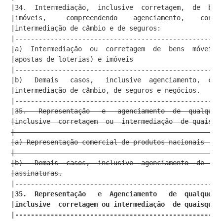
|34.  Intermediação,  inclusive  corretagem,  de  ben
|imóveis,     compreendendo    agenciamento,    corre
|intermediação de câmbio e de seguros:               
|----------------------------------------------------
|a)  Intermediação  ou  corretagem  de  bens  móveis 
|apostas de loterias) e imóveis                      
|----------------------------------------------------
|b)   Demais   casos,   inclusive  agenciamento,  cor
|intermediação de câmbio, de seguros e negócios.     
|----------------------------------------------------
|
35.   Representação   e   agenciamento  de  qualquer
|inclusive  corretagem  ou  intermediação  de quaisqu
|----------------------------------------------------
|a) Representação comercial de produtos nacionais    
|----------------------------------------------------
|b)   Demais  casos,  inclusive  agenciamento  de  ca
|assinaturas.
                                        
|----------------------------------------------------
|35.  Representação   e  Agenciamento   de  qualquer 
|inclusive  corretagem ou intermediação  de quaisquer
|----------------------------------------------------