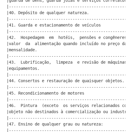
|guarda de bens, guarda joias e serviços correlatos. 
|----------------------------------------------------
|40. Depósito de qualquer natureza.                  
|----------------------------------------------------
|41. Guarda e estacionamento de veículos             
|----------------------------------------------------
|42.  Hospedagem  em  hotéis,  pensões e congêneres, 
|valor  da  alimentação quando incluído no preço da d
|mensalidade.                                        
|----------------------------------------------------
|43.  Lubrificação,  limpeza  e revisão de máquinas, 
|equipamentos.                                       
|----------------------------------------------------
|44. Consertos e restauração de quaisquer objetos.   
|----------------------------------------------------
|45. Recondicionamento de motores                    
|----------------------------------------------------
|46.  Pintura  (exceto  os serviços relacionados com 
|objeto não destinados à comercialização ou industria
|----------------------------------------------------
|47. Ensino de qualquer grau ou natureza:            
|----------------------------------------------------