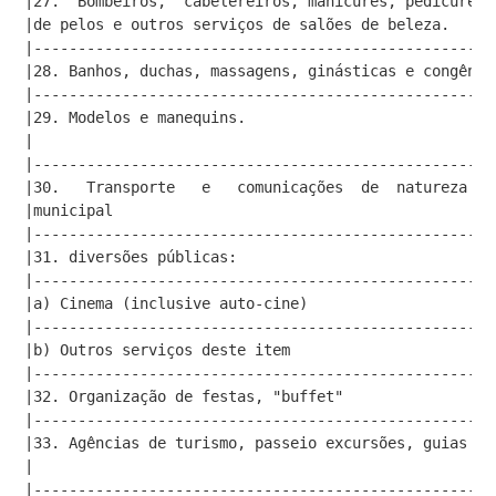
|27.  Bombeiros,  cabelereiros, manicures, pedicures,
|de pelos e outros serviços de salões de beleza.     
|----------------------------------------------------
|28. Banhos, duchas, massagens, ginásticas e congêner
|----------------------------------------------------
|29. Modelos e manequins.                            
|                                                    
|----------------------------------------------------
|30.   Transporte   e   comunicações  de  natureza  e
|municipal                                           
|----------------------------------------------------
|31. diversões públicas:                             
|----------------------------------------------------
|a) Cinema (inclusive auto-cine)                     
|----------------------------------------------------
|b) Outros serviços deste item                       
|----------------------------------------------------
|32. Organização de festas, "buffet"                 
|----------------------------------------------------
|33. Agências de turismo, passeio excursões, guias de
|                                                    
|----------------------------------------------------