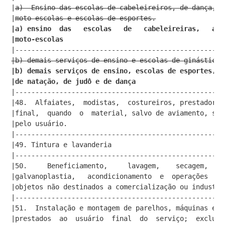
|
a)  Ensino das escolas de cabeleireiros, de dança, a
|
moto-escolas e escolas de esportes.
                 
|a) ensino  das   escolas   de   cabeleireiras,   aut
|moto-escolas                                        
|----------------------------------------------------
|b) demais serviços de ensino e escolas de ginástica.
|b) demais serviços de ensino, escolas de esportes,de
|de natação, de judô e de dança                      
|----------------------------------------------------
|48.  Alfaiates,  modistas,  costureiros, prestadores
|final,  quando  o  material, salvo de aviamento, sej
|pelo usuário.                                       
|----------------------------------------------------
|49. Tintura e lavanderia                            
|----------------------------------------------------
|50.     Beneficiamento,     lavagem,    secagem,    
|galvanoplastia,   acondicionamento  e  operações  si
|objetos não destinados a comercialização ou industri
|----------------------------------------------------
|51.  Instalação e montagem de parelhos, máquinas e e
|prestados  ao  usuário  final  do  serviço;  exclusi