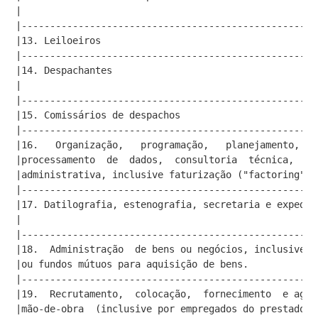
|                                                    
|----------------------------------------------------
|13. Leiloeiros                                      
|----------------------------------------------------
|14. Despachantes                                    
|                                                    
|----------------------------------------------------
|15. Comissários de despachos                        
|----------------------------------------------------
|16.   Organização,   programação,   planejamento,   
|processamento  de  dados,  consultoria  técnica,  fi
|administrativa, inclusive faturização ("factoring").
|----------------------------------------------------
|17. Datilografia, estenografia, secretaria e expedie
|                                                    
|----------------------------------------------------
|18.  Administração  de bens ou negócios, inclusive o
|ou fundos mútuos para aquisição de bens.            
|----------------------------------------------------
|19.  Recrutamento,  colocação,  fornecimento  e agen
|mão-de-obra  (inclusive por empregados do prestador 