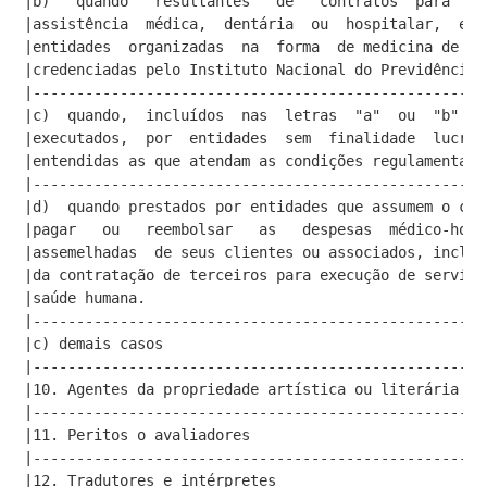
|b)   quando   resultantes   de   contratos  para  pr
|assistência  médica,  dentária  ou  hospitalar,  exe
|entidades  organizadas  na  forma  de medicina de gr
|credenciadas pelo Instituto Nacional do Previdência 
|----------------------------------------------------
|c)  quando,  incluídos  nas  letras  "a"  ou  "b"  d
|executados,  por  entidades  sem  finalidade  lucrat
|entendidas as que atendam as condições regulamentare
|----------------------------------------------------
|d)  quando prestados por entidades que assumem o com
|pagar   ou   reembolsar   as   despesas  médico-hosp
|assemelhadas  de seus clientes ou associados, inclus
|da contratação de terceiros para execução de serviço
|saúde humana.                                       
|----------------------------------------------------
|c) demais casos                                     
|----------------------------------------------------
|10. Agentes da propriedade artística ou literária   
|----------------------------------------------------
|11. Peritos o avaliadores                           
|----------------------------------------------------
|12. Tradutores e intérpretes                        