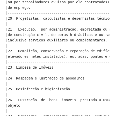
|ou por trabalhadores avulsos por ele contratados); a
|de emprego.                                         
|----------------------------------------------------
|20. Projetistas, calculistas e desenhistas técnicos 
|----------------------------------------------------
|21.  Execução,  por administração, empreitada ou sub
|de construção civil, de obras hidráulicas e outras s
|inclusive serviços auxiliares ou complementares.    
|----------------------------------------------------
|22.  Demolição, conservação e reparação de edifícios
|elevadores neles instalados), estradas, pontes e con
|----------------------------------------------------
|23. Limpeza de Imóveis                              
|----------------------------------------------------
|24. Raspagem e lustração de assoalhos               
|----------------------------------------------------
|25. Desinfecção e higienização                      
|----------------------------------------------------
|26.  Lustração  de  bens  imóveis  prestada a usuá­r
|objeto                                              
|----------------------------------------------------