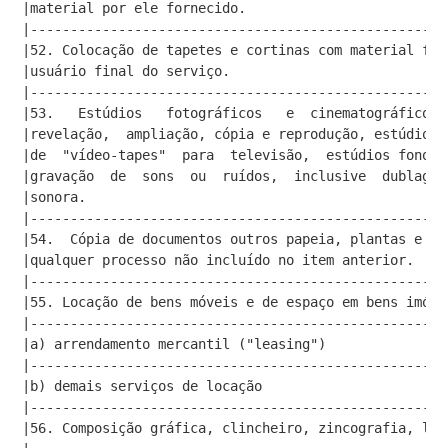
|material por ele fornecido.                         
|----------------------------------------------------
|52. Colocação de tapetes e cortinas com material for
|usuário final do serviço.                           
|----------------------------------------------------
|53.   Estúdios   fotográficos   e  cinematográficos,
|revelação,  ampliação, cópia e reprodução, estúdios 
|de  "vídeo-tapes"  para  televisão,  estúdios fonogr
|gravação  de  sons  ou  ruídos,  inclusive  dublagem
|sonora.                                             
|----------------------------------------------------
|54.  Cópia de documentos outros papeia, plantas e de
|qualquer processo não incluído no item anterior.    
|----------------------------------------------------
|55. Locação de bens móveis e de espaço em bens imóve
|----------------------------------------------------
|a) arrendamento mercantil ("leasing")               
|----------------------------------------------------
|b) demais serviços de locação                       
|----------------------------------------------------
|56. Composição gráfica, clincheiro, zincografia, lit