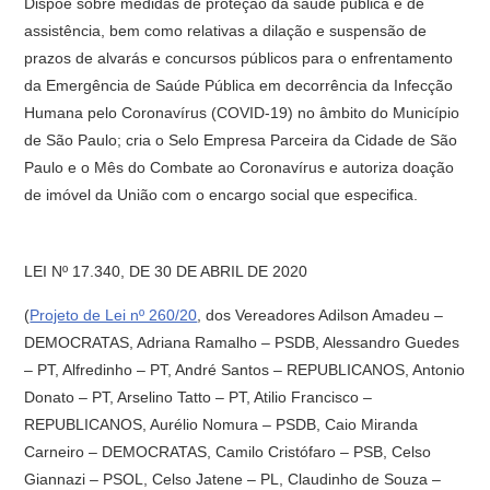
Dispõe sobre medidas de proteção da saúde pública e de
assistência, bem como relativas a dilação e suspensão de
prazos de alvarás e concursos públicos para o enfrentamento
da Emergência de Saúde Pública em decorrência da Infecção
Humana pelo Coronavírus (COVID-19) no âmbito do Município
de São Paulo; cria o Selo Empresa Parceira da Cidade de São
Paulo e o Mês do Combate ao Coronavírus e autoriza doação
de imóvel da União com o encargo social que especifica.
LEI Nº 17.340, DE 30 DE ABRIL DE 2020
(
Projeto de Lei nº 260/20
, dos Vereadores Adilson Amadeu –
DEMOCRATAS, Adriana Ramalho – PSDB, Alessandro Guedes
– PT, Alfredinho – PT, André Santos – REPUBLICANOS, Antonio
Donato – PT, Arselino Tatto – PT, Atilio Francisco –
REPUBLICANOS, Aurélio Nomura – PSDB, Caio Miranda
Carneiro – DEMOCRATAS, Camilo Cristófaro – PSB, Celso
Giannazi – PSOL, Celso Jatene – PL, Claudinho de Souza –