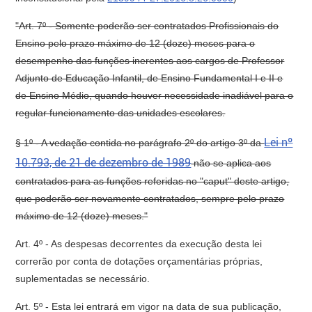
"Art. 7º - Somente poderão ser contratados Profissionais do
Ensino pelo prazo máximo de 12 (doze) meses para o
desempenho das funções inerentes aos cargos de Professor
Adjunto de Educação Infantil, de Ensino Fundamental I e II e
de Ensino Médio, quando houver necessidade inadiável para o
regular funcionamento das unidades escolares.
Lei nº
§ 1º - A vedação contida no parágrafo 2º do artigo 3º da
10.793, de 21 de dezembro de 1989
não se aplica aos
contratados para as funções referidas no "caput" deste artigo,
que poderão ser novamente contratados, sempre pelo prazo
máximo de 12 (doze) meses."
Art. 4º - As despesas decorrentes da execução desta lei
correrão por conta de dotações orçamentárias próprias,
suplementadas se necessário.
Art. 5º - Esta lei entrará em vigor na data de sua publicação,