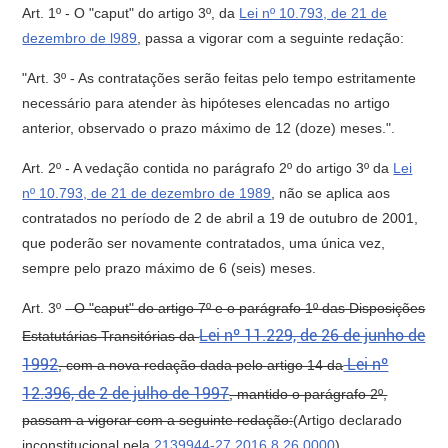
Art. 1º - O "caput" do artigo 3º, da
Lei nº 10.793, de 21 de
dezembro de l989
, passa a vigorar com a seguinte redação:
"Art. 3º - As contratações serão feitas pelo tempo estritamente
necessário para atender às hipóteses elencadas no artigo
anterior, observado o prazo máximo de 12 (doze) meses.".
Art. 2º - A vedação contida no parágrafo 2º do artigo 3º da
Lei
nº 10.793, de 21 de dezembro de 1989
, não se aplica aos
contratados no período de 2 de abril a 19 de outubro de 2001,
que poderão ser novamente contratados, uma única vez,
sempre pelo prazo máximo de 6 (seis) meses.
Art. 3º
- O "caput" do artigo 7º e o parágrafo 1º das Disposições
Lei nº 11.229, de 26 de junho de
Estatutárias Transitórias da
1992
Lei nº
, com a nova redação dada pelo artigo 14 da
12.396, de 2 de julho de 1997
, mantido o parágrafo 2º,
passam a vigorar com a seguinte redação:
(Artigo declarado
inconstitucional pela
2139944-27.2016.8.26.0000
)