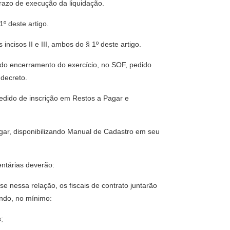
razo de execução da liquidação.
1º deste artigo.
ncisos II e III, ambos do § 1º deste artigo.
 do encerramento do exercício, no SOF, pedido
 decreto.
pedido de inscrição em Restos a Pagar e
agar, disponibilizando Manual de Cadastro em seu
ntárias deverão:
e nessa relação, os fiscais de contrato juntarão
endo, no mínimo:
;