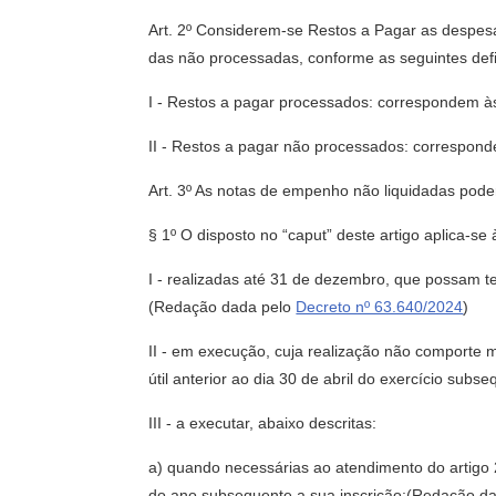
Art. 2º Considerem-se Restos a Pagar as despes
das não processadas, conforme as seguintes defi
I - Restos a pagar processados: correspondem à
II - Restos a pagar não processados: correspon
Art. 3º As notas de empenho não liquidadas pode
§ 1º O disposto no “caput” deste artigo aplica-se 
I - realizadas até 31 de dezembro, que possam ter
(Redação dada pelo
Decreto nº 63.640/2024
)
II - em execução, cuja realização não comporte m
útil anterior ao dia 30 de abril do exercício sub
III - a executar, abaixo descritas:
a) quando necessárias ao atendimento do artigo
do ano subsequente a sua inscrição;(Redação d