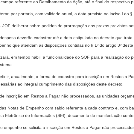
campo referente ao Detalhamento da Ação, até o final do respectivo p
rar, por portaria, com validade anual, a data prevista no inciso I do § 
 JOF deliberar sobre pedidos de prorrogação dos prazos previstos nos i
 despesa deverão cadastrar até a data estipulada no decreto que trata
enho que atendam as disposições contidas no § 1º do artigo 3º deste
lizará, em tempo hábil, a funcionalidade do SOF para a realização do 
istema.
efinir, anualmente, a forma de cadastro para inscrição em Restos a P
cessárias ao integral cumprimento das disposições deste decreto.
 de inscrição em Restos a Pagar não processados, as unidades orçame
o das Notas de Empenho com saldo referente a cada contrato e, com bas
ema Eletrônico de Informações (SEI), documento de manifestação cont
de empenho se solicita a inscrição em Restos a Pagar não processados