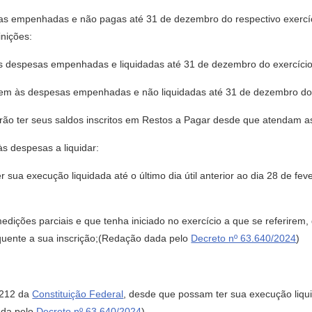
as empenhadas e não pagas até 31 de dezembro do respectivo exercíc
nições:
s despesas empenhadas e liquidadas até 31 de dezembro do exercício
dem às despesas empenhadas e não liquidadas até 31 de dezembro do 
rão ter seus saldos inscritos em Restos a Pagar desde que atendam a
às despesas a liquidar:
 sua execução liquidada até o último dia útil anterior ao dia 28 de fev
edições parciais e que tenha iniciado no exercício a que se referirem,
sequente a sua inscrição;(Redação dada pelo
Decreto nº 63.640/2024
)
 212 da
Constituição Federal
, desde que possam ter sua execução liquid
ada pelo
Decreto nº 63.640/2024
)