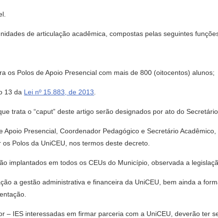
l.
unidades de articulação acadêmica, compostas pelas seguintes funçõe
a os Polos de Apoio Presencial com mais de 800 (oitocentos) alunos;
go 13 da
Lei nº 15.883, de 2013
.
ue trata o “caput” deste artigo serão designados por ato do Secretári
e Apoio Presencial, Coordenador Pedagógico e Secretário Acadêmico, p
ar os Polos da UniCEU, nos termos deste decreto.
ão implantados em todos os CEUs do Município, observada a legislaçã
ação a gestão administrativa e financeira da UniCEU, bem ainda a for
tentação.
ior – IES interessadas em firmar parceria com a UniCEU, deverão ter 