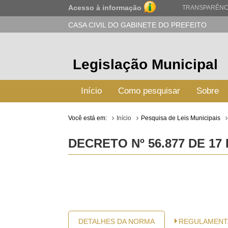
Acesso à informação
TRANSPARÊNC
CASA CIVIL DO GABINETE DO PREFEITO
Legislação Municipal
Início
Como pesquisar
Sobre
Você está em:
Início
Pesquisa de Leis Municipais
DECRETO Nº 56.877 DE 17
DETALHES DA NORMA
REGULAMENT