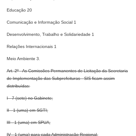
Educação 20
Comunicação e Informação Social 1
Desenvolvimento, Trabalho e Solidariedade 1
Relações Internacionais 1
Meio Ambiente 3.
Art. 2º - As Comissões Permanentes de Licitação da Secretaria
de Implementação das Subprefeituras - SIS ficam assim
distribuídas:
I - 7 (sete) no Gabinete;
II - 1 (uma) em SGTI;
III - 1 (uma) em SPUA;
IV - 1 (uma) para cada Administração Regional.