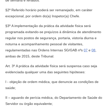
de semana e feriados.
§2º Referido horário poderá ser remanejado, em caráter
excepcional, por ordem do(a) Inspetor(a) Chefe.
§3º A implementação da prática da atividade física será
programada evitando-se prejuízos à dinâmica de atendimento
regular nos postos de segurança, portaria, vistoria diurna e
noturna e acompanhamento pessoal de visitantes,
regulamentadas nas Ordens Internas SG/GAB nºs
07
e
08
,
ambas de 2015, deste Tribunal.
Art. 3º A prática da atividade física será suspensa caso seja
evidenciada qualquer uma das seguintes hipóteses:
I - objeção de ordem médica, que denuncie as condições de
saúde;
II – aguardo de perícia médica, do Departamento de Saúde do
Servidor ou órgão equivalente;