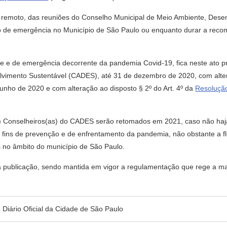
 remoto, das reuniões do Conselho Municipal de Meio Ambiente, Desenv
ção de emergência no Município de São Paulo ou enquanto durar a rec
de e de emergência decorrente da pandemia Covid-19, fica neste ato 
vimento Sustentável (CADES), até 31 de dezembro de 2020, com alter
unho de 2020 e com alteração ao disposto § 2º do Art. 4º da
Resoluçã
as) Conselheiros(as) do CADES serão retomados em 2021, caso não haj
a fins de prevenção e de enfrentamento da pandemia, não obstante a fl
 no âmbito do município de São Paulo.
sua publicação, sendo mantida em vigor a regulamentação que rege a ma
no Diário Oficial da Cidade de São Paulo