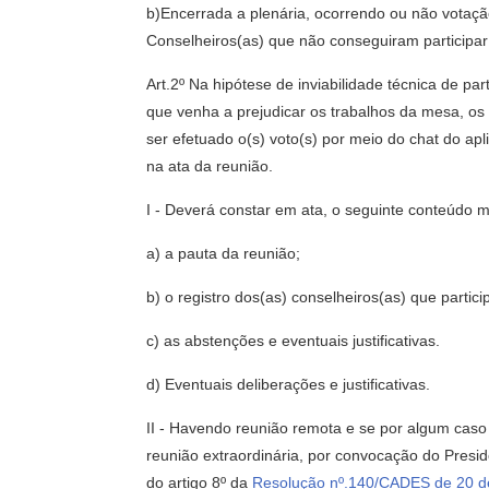
b)Encerrada a plenária, ocorrendo ou não votação
Conselheiros(as) que não conseguiram participa
Art.2º Na hipótese de inviabilidade técnica de pa
que venha a prejudicar os trabalhos da mesa, os
ser efetuado o(s) voto(s) por meio do chat do ap
na ata da reunião.
I - Deverá constar em ata, o seguinte conteúdo 
a) a pauta da reunião;
b) o registro dos(as) conselheiros(as) que partic
c) as abstenções e eventuais justificativas.
d) Eventuais deliberações e justificativas.
II - Havendo reunião remota e se por algum caso 
reunião extraordinária, por convocação do Presid
do artigo 8º da
Resolução nº.140/CADES de 20 de