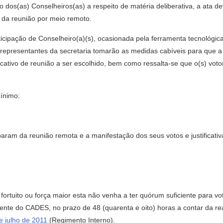
 dos(as) Conselheiros(as) a respeito de matéria deliberativa, a ata de
r da reunião por meio remoto.
rticipação de Conselheiro(a)(s), ocasionada pela ferramenta tecnológica
 representantes da secretaria tomarão as medidas cabíveis para que a 
licativo de reunião a ser escolhido, bem como ressalta-se que o(s) vot
mínimo:
iparam da reunião remota e a manifestação dos seus votos e justificativ
fortuito ou força maior esta não venha a ter quórum suficiente para v
ente do CADES, no prazo de 48 (quarenta e oito) horas a contar da rea
 julho de 2011
(Regimento Interno).