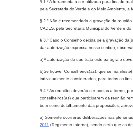
§ 1.º A ferramenta a ser utilizada para fins de
pela Secretaria do Verde e do Meio Ambiente, a 
§ 2.º Não é recomendada a gravação da reunião i
CADES, pela Secretaria Municipal do Verde e do
§ 3.º Caso o Conselho decida pela gravação da(s
dar autorização expressa nesse sentido, observa
a)A autorização de que trata este parágrafo deve 
b)Se houver Conselheiros(as), que se manifeste(m
individualmente considerados, para todos os fins e
§ 4.º As reuniões deverão ser postas a termo, p
conselheiros(as) que participarem da reunião re
bem como detalhamento das proposições, aprovaçõ
a) Somente ocorrerão deliberações nas plenária
2011
(Regimento Interno), sendo certo que as de