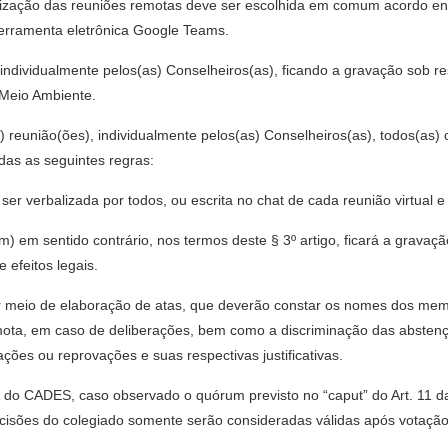
 realização das reuniões remotas deve ser escolhida em comum acordo 
ferramenta eletrônica Google Teams.
ndividualmente pelos(as) Conselheiros(as), ficando a gravação sob re
 Meio Ambiente.
) reunião(ões), individualmente pelos(as) Conselheiros(as), todos(a
das as seguintes regras:
ser verbalizada por todos, ou escrita no chat de cada reunião virtual 
) em sentido contrário, nos termos deste § 3º artigo, ficará a gravaç
 efeitos legais.
or meio de elaboração de atas, que deverão constar os nomes dos memb
mota, em caso de deliberações, bem como a discriminação das abstençõ
es ou reprovações e suas respectivas justificativas.
s do CADES, caso observado o quórum previsto no “caput” do Art. 11 
cisões do colegiado somente serão consideradas válidas após votação 