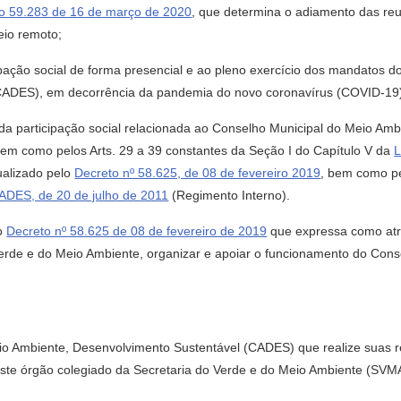
o 59.283 de 16 de março de 2020
, que determina o adiamento das re
eio remoto;
ção social de forma presencial e ao pleno exercício dos mandatos do
CADES), em decorrência da pandemia do novo coronavírus (COVID-19
 participação social relacionada ao Conselho Municipal do Meio Amb
, bem como pelos Arts. 29 a 39 constantes da Seção I do Capítulo V da
L
ualizado pelo
Decreto nº 58.625, de 08 de fevereiro 2019
, bem como p
ADES, de 20 de julho de 2011
(Regimento Interno).
do
Decreto nº 58.625 de 08 de fevereiro de 2019
que expressa como atri
erde e do Meio Ambiente, organizar e apoiar o funcionamento do Cons
o Ambiente, Desenvolvimento Sustentável (CADES) que realize suas re
deste órgão colegiado da Secretaria do Verde e do Meio Ambiente (SVM