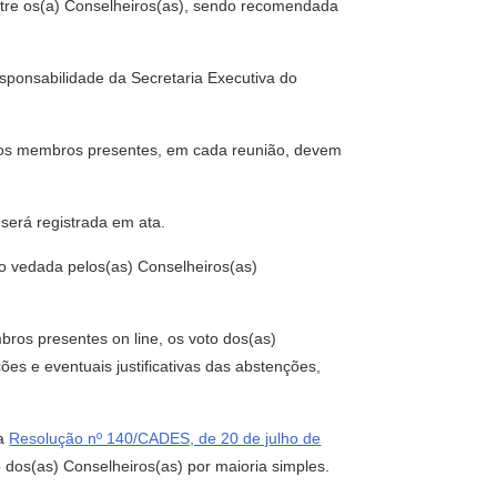
entre os(a) Conselheiros(as), sendo recomendada
sponsabilidade da Secretaria Executiva do
s) os membros presentes, em cada reunião, devem
e será registrada em ata.
ão vedada pelos(as) Conselheiros(as)
ros presentes on line, os voto dos(as)
es e eventuais justificativas das abstenções,
da
Resolução nº 140/CADES, de 20 de julho de
dos(as) Conselheiros(as) por maioria simples.