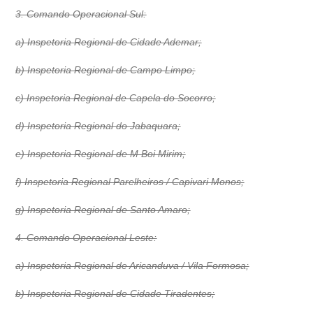
3. Comando Operacional Sul:
a) Inspetoria Regional de Cidade Ademar;
b) Inspetoria Regional de Campo Limpo;
c) Inspetoria Regional de Capela do Socorro;
d) Inspetoria Regional do Jabaquara;
e) Inspetoria Regional de M Boi Mirim;
f) Inspetoria Regional Parelheiros / Capivari Monos;
g) Inspetoria Regional de Santo Amaro;
4. Comando Operacional Leste:
a) Inspetoria Regional de Aricanduva / Vila Formosa;
b) Inspetoria Regional de Cidade Tiradentes;