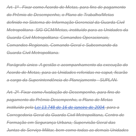
Art. 1º . Fixar como Acordo de Metas, para fins de pagamento
do Prêmio de Desempenho, o Plano de Trabalho/Metas
definido no Sistema de Informação Gerencial da Guarda Civil
Metropolitana  SIG GCM/Metas, instituído para as Unidades da
Guarda Civil Metropolitana: Comandos Operacionais,
Comandos Regionais, Comando Geral e Subcomando da
Guarda Civil Metropolitana.
Parágrafo único  A gestão e acompanhamento da execução do
Acordo de Metas, para as Unidades referidas no caput, ficarão
a cargo da Superintendência de Planejamento - SUPLAN.
Art. 2º. Fixar como Avaliação de Desempenho, para fins de
pagamento do Prêmio Desempenho, o Plano de Metas
instituído pela
Lei 13.748 de 16 de janeiro de 2004
, para a
Corregedoria Geral da Guarda Civil Metropolitana, Centro de
Formação em Segurança Urbana, Supervisão Geral das
Juntas do Serviço Militar, bem como todas as demais Unidades