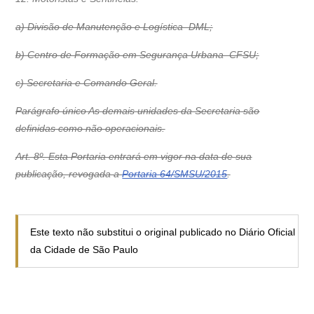
a) Divisão de Manutenção e Logística  DML;
b) Centro de Formação em Segurança Urbana  CFSU;
c) Secretaria e Comando Geral.
Parágrafo único As demais unidades da Secretaria são
definidas como não operacionais.
Art. 8º. Esta Portaria entrará em vigor na data de sua
publicação, revogada a
Portaria 64/SMSU/2015
.
Este texto não substitui o original publicado no Diário Oficial
da Cidade de São Paulo