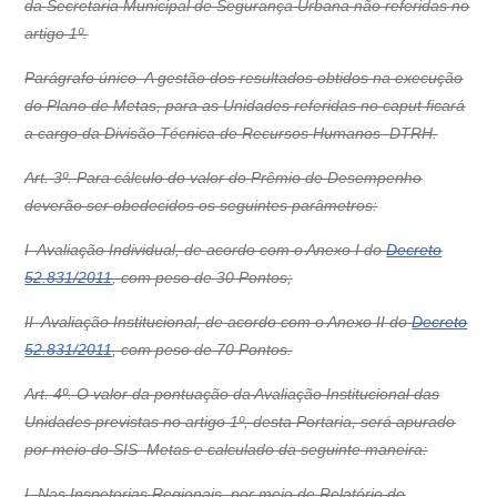
da Secretaria Municipal de Segurança Urbana não referidas no
artigo 1º.
Parágrafo único  A gestão dos resultados obtidos na execução
do Plano de Metas, para as Unidades referidas no caput ficará
a cargo da Divisão Técnica de Recursos Humanos  DTRH.
Art. 3º. Para cálculo do valor do Prêmio de Desempenho
deverão ser obedecidos os seguintes parâmetros:
I  Avaliação Individual, de acordo com o Anexo I do
Decreto
52.831/2011
, com peso de 30 Pontos;
II  Avaliação Institucional, de acordo com o Anexo II do
Decreto
52.831/2011
, com peso de 70 Pontos.
Art. 4º. O valor da pontuação da Avaliação Institucional das
Unidades previstas no artigo 1º, desta Portaria, será apurado
por meio do SIS  Metas e calculado da seguinte maneira:
I  Nas Inspetorias Regionais, por meio de Relatório de