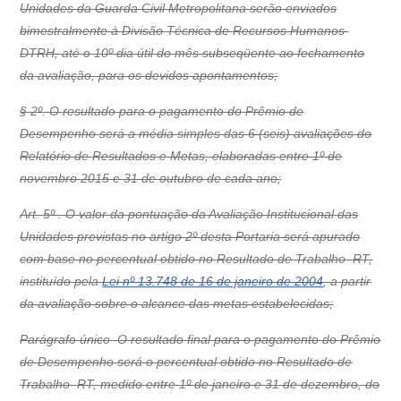
Unidades da Guarda Civil Metropolitana serão enviados
bimestralmente à Divisão Técnica de Recursos Humanos 
DTRH, até o 10º dia útil do mês subseqüente ao fechamento
da avaliação, para os devidos apontamentos;
§ 2º. O resultado para o pagamento do Prêmio de
Desempenho será a média simples das 6 (seis) avaliações do
Relatório de Resultados e Metas, elaboradas entre 1º de
novembro 2015 e 31 de outubro de cada ano;
Art. 5º . O valor da pontuação da Avaliação Institucional das
Unidades previstas no artigo 2º desta Portaria será apurado
com base no percentual obtido no Resultado de Trabalho  RT,
instituído pela
Lei nº 13.748 de 16 de janeiro de 2004
, a partir
da avaliação sobre o alcance das metas estabelecidas;
Parágrafo único  O resultado final para o pagamento do Prêmio
de Desempenho será o percentual obtido no Resultado de
Trabalho  RT, medido entre 1º de janeiro e 31 de dezembro, do