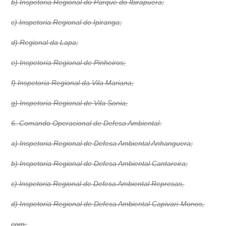
b) Inspetoria Regional do Parque do Ibirapuera;
c) Inspetoria Regional do Ipiranga;
d) Regional da Lapa;
e) Inspetoria Regional de Pinheiros;
f) Inspetoria Regional da Vila Mariana;
g) Inspetoria Regional de Vila Sonia;
6. Comando Operacional de Defesa Ambiental:
a) Inspetoria Regional de Defesa Ambiental Anhanguera;
b) Inspetoria Regional de Defesa Ambiental Cantareira;
c) Inspetoria Regional de Defesa Ambiental Represas,
d) Inspetoria Regional de Defesa Ambiental Capivari-Monos,
com: