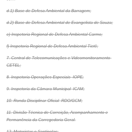
d.1) Base de Defesa Ambiental da Barragem;
d.2) Base de Defesa Ambiental de Evangelista de Souza;
e) Inspetoria Regional de Defesa Ambiental Carmo;
f) Inspetoria Regional de Defesa Ambiental Tietê;
7. Central de Telecomunicações e Videomonitoramento 
CETEL;
8. Inspetoria Operações Especiais  IOPE;
9. Inspetoria da Câmara Municipal  ICAM;
10. Ronda Disciplinar Oficial  RDO/GCM;
11. Divisão Técnica de Correição, Acompanhamento e
Permanência da Corregedoria Geral.
12. Motoristas e Sentinelas: