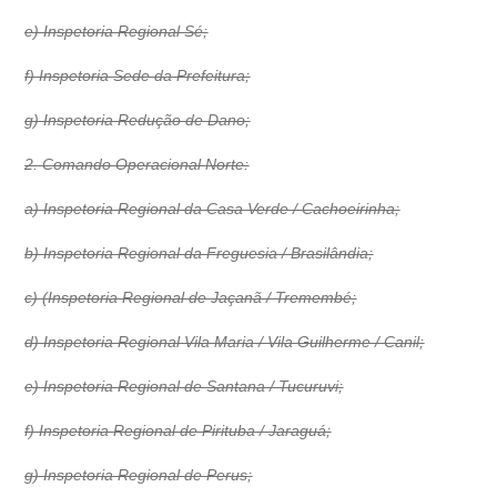
e) Inspetoria Regional Sé;
f) Inspetoria Sede da Prefeitura;
g) Inspetoria Redução de Dano;
2. Comando Operacional Norte:
a) Inspetoria Regional da Casa Verde / Cachoeirinha;
b) Inspetoria Regional da Freguesia / Brasilândia;
c) (Inspetoria Regional de Jaçanã / Tremembé;
d) Inspetoria Regional Vila Maria / Vila Guilherme / Canil;
e) Inspetoria Regional de Santana / Tucuruvi;
f) Inspetoria Regional de Pirituba / Jaraguá;
g) Inspetoria Regional de Perus;