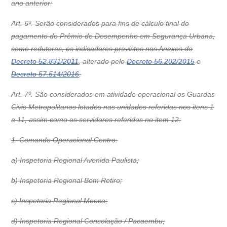
ano anterior;
Art. 6º. Serão considerados para fins de cálculo final do
pagamento do Prêmio de Desempenho em Segurança Urbana,
como redutores, os indicadores previstos nos Anexos do
Decreto 52.831/2011
, alterado pelo
Decreto 56.202/2015
e
Decreto 57.514/2016
.
Art. 7º. São considerados em atividade operacional os Guardas
Civis Metropolitanos lotados nas unidades referidas nos itens 1
a 11, assim como os servidores referidos no item 12:
1. Comando Operacional Centro:
a) Inspetoria Regional Avenida Paulista;
b) Inspetoria Regional Bom Retiro;
c) Inspetoria Regional Mooca;
d) Inspetoria Regional Consolação / Pacaembu;