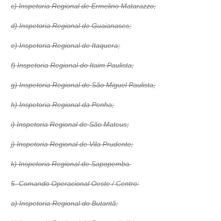
c) Inspetoria Regional de Ermelino Matarazzo;
d) Inspetoria Regional de Guaianases;
e) Inspetoria Regional de Itaquera;
f) Inspetoria Regional do Itaim Paulista;
g) Inspetoria Regional de São Miguel Paulista;
h) Inspetoria Regional da Penha;
i) Inspetoria Regional de São Mateus;
j) Inspetoria Regional de Vila Prudente;
k) Inspetoria Regional de Sapopemba.
5. Comando Operacional Oeste / Centro:
a) Inspetoria Regional do Butantã;