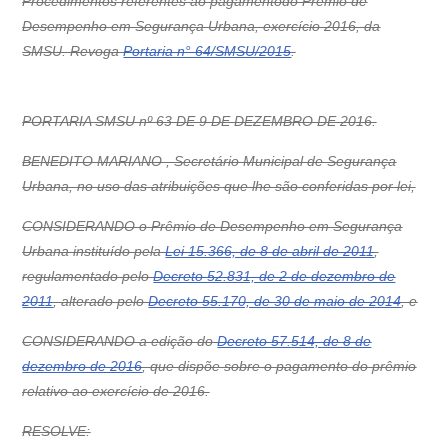
Procedimentos referentes ao pagamentodo Prêmio de
Desempenho em Segurança Urbana, exercício 2016, da
SMSU. Revoga
Portaria n° 64/SMSU/2015
.
PORTARIA SMSU nº 63 DE 9 DE DEZEMBRO DE 2016.
BENEDITO MARIANO , Secretário Municipal de Segurança
Urbana, no uso das atribuições que lhe são conferidas por lei,
CONSIDERANDO o Prêmio de Desempenho em Segurança
Urbana instituído pela
Lei 15.366, de 8 de abril de 2011
,
regulamentado pelo
Decreto 52.831, de 2 de dezembro de
2011
, alterado pelo
Decreto 55.170, de 30 de maio de 2014
, e
CONSIDERANDO a edição do
Decreto 57.514, de 8 de
dezembro de 2016
, que dispõe sobre o pagamento do prêmio
relativo ao exercício de 2016.
RESOLVE: