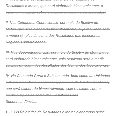
Resultados e Metas, que será elaborado bimestralmente, a
partir da avaliação sobre o alcance das metas estabelecidas;
II  Nos Comandos Operacionais, por meio do Boletim de
Metas, que será elaborado bimestralmente, cujo resultado será
a média simples da soma dos Resultados das Inspetorias
Regionais subordinadas.
III  Nas Superintendências, por meio do Boletim de Metas, que
será elaborado bimestralmente, cujo resultado será a média
simples da soma dos Resultados dos Comandos Operacionais.
IV  No Comando Geral e Subcomando, bem como as Unidades
e departamentos subordinados, por meio do Boletim de Metas,
que será elaborado bimestralmente, cujo resultado será a
média simples da soma dos Resultados das
Superintendências.
§ 1º. Os Relatórios de Resultados e Metas elaborados pelas