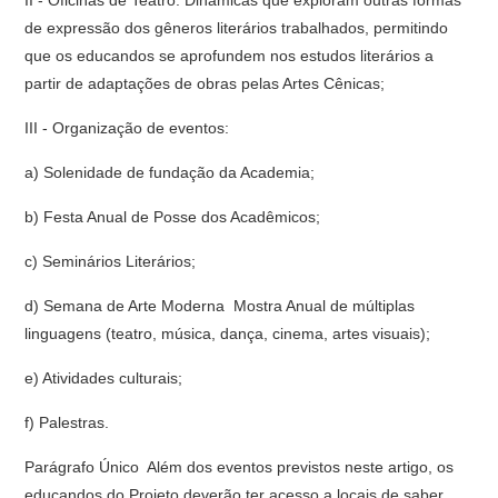
II - Oficinas de Teatro: Dinâmicas que exploram outras formas
de expressão dos gêneros literários trabalhados, permitindo
que os educandos se aprofundem nos estudos literários a
partir de adaptações de obras pelas Artes Cênicas;
III - Organização de eventos:
a) Solenidade de fundação da Academia;
b) Festa Anual de Posse dos Acadêmicos;
c) Seminários Literários;
d) Semana de Arte Moderna  Mostra Anual de múltiplas
linguagens (teatro, música, dança, cinema, artes visuais);
e) Atividades culturais;
f) Palestras.
Parágrafo Único  Além dos eventos previstos neste artigo, os
educandos do Projeto deverão ter acesso a locais de saber