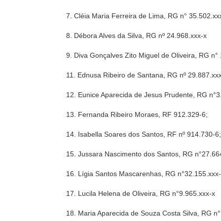
7. Cléia Maria Ferreira de Lima, RG n° 35.502.xx
8. Débora Alves da Silva, RG nº 24.968.xxx-x
9. Diva Gonçalves Zito Miguel de Oliveira, RG n°
11. Ednusa Ribeiro de Santana, RG nº 29.887.xx
12. Eunice Aparecida de Jesus Prudente, RG n°3
13. Fernanda Ribeiro Moraes, RF 912.329-6;
14. Isabella Soares dos Santos, RF nº 914.730-6
15. Jussara Nascimento dos Santos, RG n°27.66
16. Lígia Santos Mascarenhas, RG n°32.155.xxx
17. Lucila Helena de Oliveira, RG n°9.965.xxx-x
18. Maria Aparecida de Souza Costa Silva, RG n°