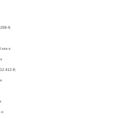
.258-9;
3.xxx-x
-x
912.412-8;
-x
x
x-x