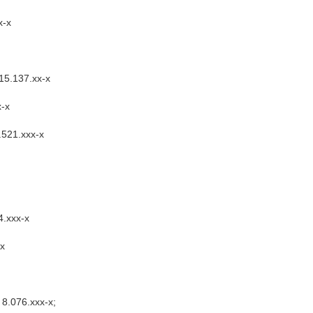
x-x
 15.137.xx-x
x-x
.521.xxx-x
;
4.xxx-x
-x
 8.076.xxx-x;