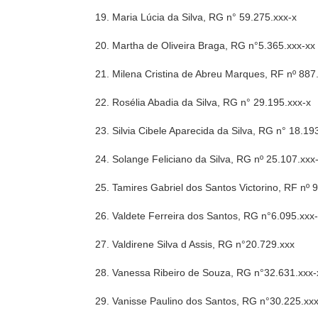
19. Maria Lúcia da Silva, RG n° 59.275.xxx-x
20. Martha de Oliveira Braga, RG n°5.365.xxx-xx
21. Milena Cristina de Abreu Marques, RF nº 887
22. Rosélia Abadia da Silva, RG n° 29.195.xxx-x
23. Silvia Cibele Aparecida da Silva, RG n° 18.19
24. Solange Feliciano da Silva, RG nº 25.107.xxx
25. Tamires Gabriel dos Santos Victorino, RF nº 
26. Valdete Ferreira dos Santos, RG n°6.095.xxx
27. Valdirene Silva d Assis, RG n°20.729.xxx
28. Vanessa Ribeiro de Souza, RG n°32.631.xxx-
29. Vanisse Paulino dos Santos, RG n°30.225.xx