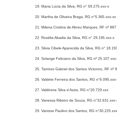
19. Maria Lúcia da Silva, RG n° 59.275.xxx-x
20. Martha de Oliveira Braga, RG n°5.365.xxx-xx
21. Milena Cristina de Abreu Marques, RF nº 887
22. Rosélia Abadia da Silva, RG n° 29.195.xxx-x
23. Silvia Cibele Aparecida da Silva, RG n° 18.19
24. Solange Feliciano da Silva, RG nº 25.107.xxx
25. Tamires Gabriel dos Santos Victorino, RF nº 
26. Valdete Ferreira dos Santos, RG n°6.095.xxx
27. Valdirene Silva d Assis, RG n°20.729.xxx
28. Vanessa Ribeiro de Souza, RG n°32.631.xxx-
29. Vanisse Paulino dos Santos, RG n°30.225.xx