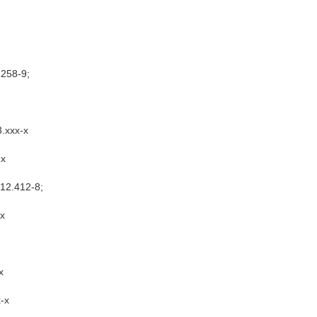
.258-9;
3.xxx-x
-x
912.412-8;
-x
x
x-x