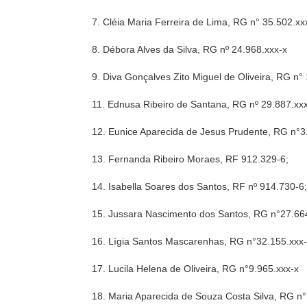
7. Cléia Maria Ferreira de Lima, RG n° 35.502.xx
8. Débora Alves da Silva, RG nº 24.968.xxx-x
9. Diva Gonçalves Zito Miguel de Oliveira, RG n°
11. Ednusa Ribeiro de Santana, RG nº 29.887.xx
12. Eunice Aparecida de Jesus Prudente, RG n°3
13. Fernanda Ribeiro Moraes, RF 912.329-6;
14. Isabella Soares dos Santos, RF nº 914.730-6
15. Jussara Nascimento dos Santos, RG n°27.66
16. Lígia Santos Mascarenhas, RG n°32.155.xxx
17. Lucila Helena de Oliveira, RG n°9.965.xxx-x
18. Maria Aparecida de Souza Costa Silva, RG n°