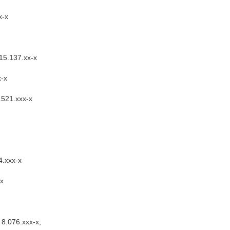
x-x
 15.137.xx-x
x-x
.521.xxx-x
;
4.xxx-x
-x
 8.076.xxx-x;