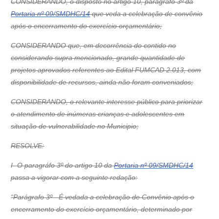
CONSIDERANDO, o disposto no artigo 10, paragráfo 3º da
Portaria nº 09/SMDHC/14
que veda a celebração de convênio
após o encerramento do exercício orçamentário;
CONSIDERANDO que, em decorrência do contido no
considerando supra mencionado, grande quantidade de
projetos aprovados referentes ao Edital FUMCAD 2.013, com
disponibilidade de recursos, ainda não foram conveniados;
CONSIDERANDO, o relevante interesse público para priorizar
o atendimento de inúmeras crianças e adolescentes em
situação de vulnerabilidade no Municipio;
RESOLVE:
I- O paragráfo 3º do artigo 10 da
Portaria nº 09/SMDHC/14
passa a vigorar com a seguinte redação:
“Parágrafo 3º - É vedada a celebração de Convênio após o
encerramento do exercício orçamentário, determinado por