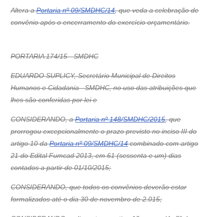
Altera a
Portaria nº 09/SMDHC/14
, que veda a celebração de
convênio após o encerramento do exercício orçamentário.
PORTARIA 174/15 - SMDHC
EDUARDO SUPLICY, Secretário Municipal de Direitos
Humanos e Cidadania –SMDHC, no uso das atribuições que
lhes são conferidas por lei e
CONSIDERANDO, a
Portaria nº 148/SMDHC/2015
, que
prorrogou excepcionalmente o prazo previsto no inciso III do
artigo 10 da
Portaria nº 09/SMDHC/14
combinado com artigo
21 do Edital Fumcad 2013, em 61 (sessenta e um) dias
contados a partir de 01/10/2015;
CONSIDERANDO, que todos os convênios deverão estar
formalizados até o dia 30 de novembro de 2.015;