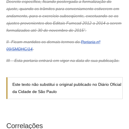
Decreto específico, ficando postergada a formalização do
ajuste, quando os trâmites para conveniamento estiverem em
andamento, para o exercício subseqüente, excetuando-se os
ajustes provenientes dos Editais Fumcad 2012 a 2014 a serem
formalizados até 30 de novembro de 2015”.
II- Ficam mantidos os demais termos da
Portaria nº
09/SMDHC/14
.
III – Esta portaria entrará em vigor na data de sua publicação.
Este texto não substitui o original publicado no Diário Oficial
da Cidade de São Paulo
Correlações