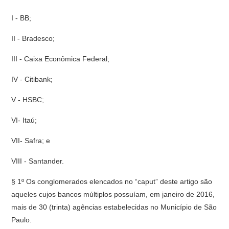
I - BB;
II - Bradesco;
III - Caixa Econômica Federal;
IV - Citibank;
V - HSBC;
VI- Itaú;
VII- Safra; e
VIII - Santander.
§ 1º Os conglomerados elencados no “caput” deste artigo são
aqueles cujos bancos múltiplos possuíam, em janeiro de 2016,
mais de 30 (trinta) agências estabelecidas no Município de São
Paulo.