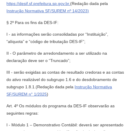
https://desif.sf.prefeitura.sp.gov.br.
(Redação dada pela
Instrução Normativa SF/SUREM nº 14/2023)
§ 2º Para os fins da DES-IF:
I - as informações serão consolidadas por “Instituição”,
“alíquota” e “código de tributação DES-IF”;
II - O parâmetro de arredondamento a ser utilizado na
declaração deve ser o “Truncado”;
III - serão exigidas as contas de resultado credoras e as contas
do ativo realizável do subgrupo 1.6 e do desdobramento de
subgrupo 1.8.1.(Redação dada pela
Instrução Normativa
SF/SUREM n° 1/2025
)
Art. 4º Os módulos do programa da DES-IF observarão as
seguintes regras:
I - Módulo 1 – Demonstrativo Contábil: deverá ser apresentado