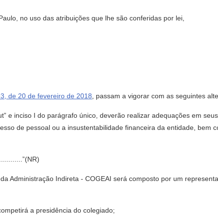
lo, no uso das atribuições que lhe são conferidas por lei,
3, de 20 de fevereiro de 2018
, passam a vigorar com as seguintes alt
caput” e inciso I do parágrafo único, deverão realizar adequações em s
xcesso de pessoal ou a insustentabilidade financeira da entidade, bem
...............”(NR)
 da Administração Indireta - COGEAI será composto por um representa
competirá a presidência do colegiado;