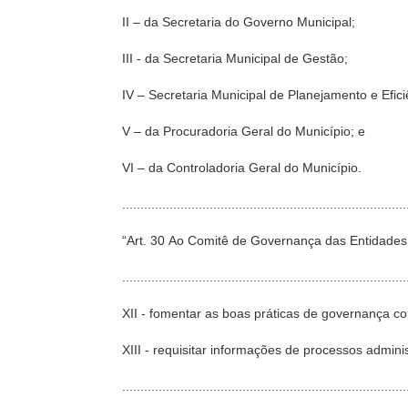
II – da Secretaria do Governo Municipal;
III - da Secretaria Municipal de Gestão;
IV – Secretaria Municipal de Planejamento e Efici
V – da Procuradoria Geral do Município; e
VI – da Controladoria Geral do Município.
...........................................................................
“Art. 30 Ao Comitê de Governança das Entidades 
..............................................................................
XII - fomentar as boas práticas de governança co
XIII - requisitar informações de processos admini
...........................................................................