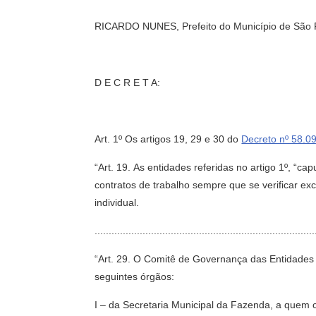
RICARDO NUNES, Prefeito do Município de São Pau
D E C R E T A:
Art. 1º Os artigos 19, 29 e 30 do
Decreto nº 58.09
“Art. 19. As entidades referidas no artigo 1º, “
contratos de trabalho sempre que se verificar e
individual.
...........................................................................
“Art. 29. O Comitê de Governança das Entidades
seguintes órgãos:
I – da Secretaria Municipal da Fazenda, a quem 