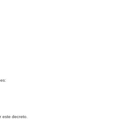
ões:
r este decreto.