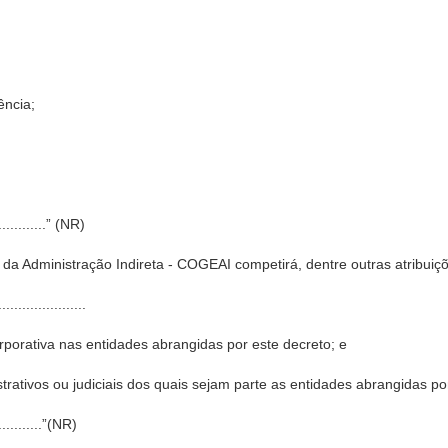
ência;
...............” (NR)
da Administração Indireta - COGEAI competirá, dentre outras atribuiç
......................
rporativa nas entidades abrangidas por este decreto; e
strativos ou judiciais dos quais sejam parte as entidades abrangidas po
..............”(NR)