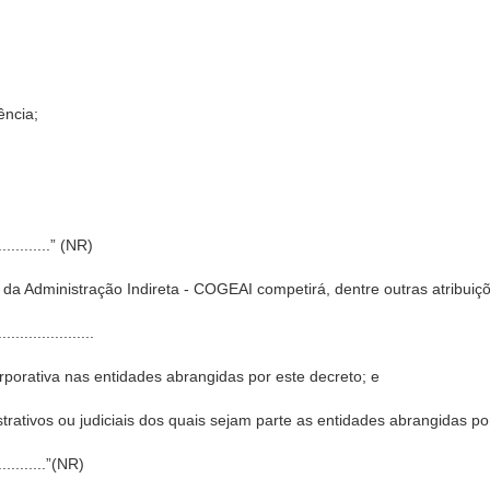
ência;
...............” (NR)
da Administração Indireta - COGEAI competirá, dentre outras atribuiç
......................
rporativa nas entidades abrangidas por este decreto; e
strativos ou judiciais dos quais sejam parte as entidades abrangidas po
..............”(NR)