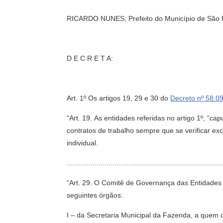
RICARDO NUNES, Prefeito do Município de São Pau
D E C R E T A:
Art. 1º Os artigos 19, 29 e 30 do
Decreto nº 58.09
“Art. 19. As entidades referidas no artigo 1º, “
contratos de trabalho sempre que se verificar e
individual.
...........................................................................
“Art. 29. O Comitê de Governança das Entidades
seguintes órgãos:
I – da Secretaria Municipal da Fazenda, a quem 