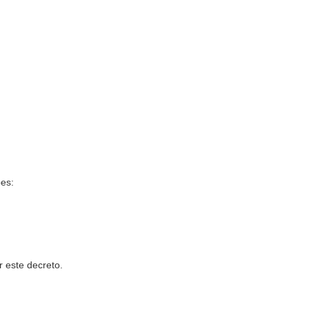
ões:
r este decreto.