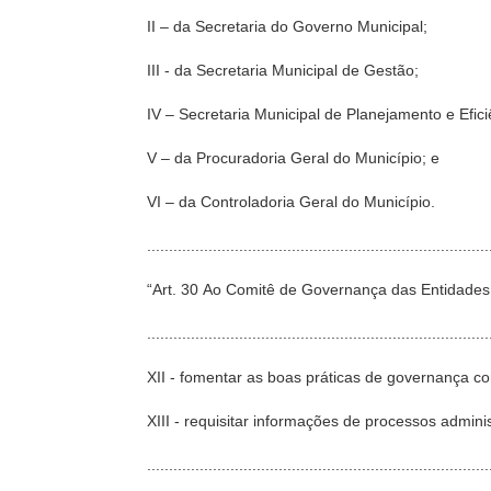
II – da Secretaria do Governo Municipal;
III - da Secretaria Municipal de Gestão;
IV – Secretaria Municipal de Planejamento e Efici
V – da Procuradoria Geral do Município; e
VI – da Controladoria Geral do Município.
...........................................................................
“Art. 30 Ao Comitê de Governança das Entidades 
..............................................................................
XII - fomentar as boas práticas de governança co
XIII - requisitar informações de processos admini
...........................................................................