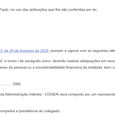
lo, no uso das atribuições que lhe são conferidas por lei,
3, de 20 de fevereiro de 2018
, passam a vigorar com as seguintes alt
caput” e inciso I do parágrafo único, deverão realizar adequações em s
xcesso de pessoal ou a insustentabilidade financeira da entidade, bem
...............”(NR)
 da Administração Indireta - COGEAI será composto por um representa
competirá a presidência do colegiado;