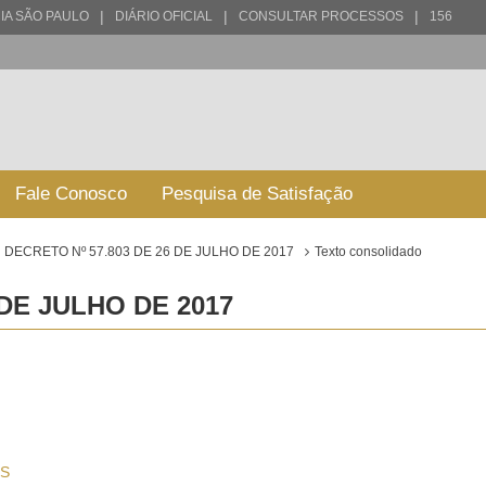
|
|
|
IA SÃO PAULO
DIÁRIO OFICIAL
CONSULTAR PROCESSOS
156
Fale Conosco
Pesquisa de Satisfação
DECRETO Nº 57.803 DE 26 DE JULHO DE 2017
Texto consolidado
 DE JULHO DE 2017
S