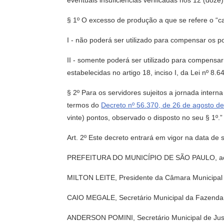
eventuais insuficiências verificadas nos 12 (do
§ 1º O excesso de produção a que se refere o “ca
I - não poderá ser utilizado para compensar os po
II - somente poderá ser utilizado para compensa
estabelecidas no artigo 18, inciso I, da Lei nº 8.6
§ 2º Para os servidores sujeitos a jornada inter
termos do
Decreto nº 56.370, de 26 de agosto d
vinte) pontos, observado o disposto no seu § 1º.”
Art. 2º Este decreto entrará em vigor na data de 
PREFEITURA DO MUNICÍPIO DE SÃO PAULO, aos 2
MILTON LEITE, Presidente da Câmara Municipal d
CAIO MEGALE, Secretário Municipal da Fazenda
ANDERSON POMINI, Secretário Municipal de Jus