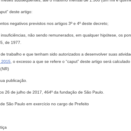
ze) meses subsequentes, até o máximo mensal de 1.500 (um mil e quinh
put” deste artigo:
ntos negativos previstos nos artigos 3º e 4º deste decreto;
r insuficiências, não sendo remunerados, em qualquer hipótese, os p
45, de 1977.
na de trabalho e que tenham sido autorizados a desenvolver suas ativid
e 2015
, o excesso a que se refere o “caput” deste artigo será calculado 
 (NR)
sua publicação.
6 de julho de 2017, 464º da fundação de São Paulo.
e São Paulo em exercício no cargo de Prefeito
tiça