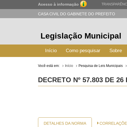
Acesso à informação
TRANSPARÊNC
CASA CIVIL DO GABINETE DO PREFEITO
Legislação Municipal
Início
Como pesquisar
Sobre
Você está em:
Início
Pesquisa de Leis Municipais
DECRETO Nº 57.803 DE 26
DETALHES DA NORMA
CORRELAÇÕE