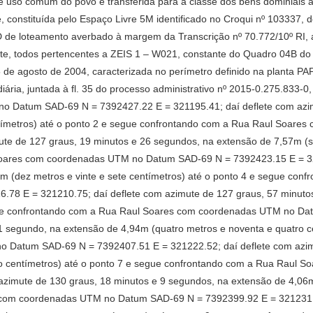
e uso comum do povo e transferida para a classe dos bens dominiais a 
 constituída pelo Espaço Livre 5M identificado no Croqui nº 103337,
a D de loteamento averbado à margem da Transcrição nº 70.772/10º RI, 
e, todos pertencentes a ZEIS 1 – W021, constante do Quadro 04B do L
5 de agosto de 2004, caracterizada no perímetro definido na planta
ria, juntada à fl. 35 do processo administrativo nº 2015-0.275.833-0, 
 Datum SAD-69 N = 7392427.22 E = 321195.41; daí deflete com azim
entímetros) até o ponto 2 e segue confrontando com a Rua Raul Soa
te de 127 graus, 19 minutos e 26 segundos, na extensão de 7,57m (se
oares com coordenadas UTM no Datum SAD-69 N = 7392423.15 E = 321
m (dez metros e vinte e sete centímetros) até o ponto 4 e segue con
8 E = 321210.75; daí deflete com azimute de 127 graus, 57 minuto
egue confrontando com a Rua Raul Soares com coordenadas UTM no Da
1 segundo, na extensão de 4,94m (quatro metros e noventa e quatro c
 Datum SAD-69 N = 7392407.51 E = 321222.52; daí deflete com azimu
ito centímetros) até o ponto 7 e segue confrontando com a Rua Rau
zimute de 130 graus, 18 minutos e 9 segundos, na extensão de 4,06m 
com coordenadas UTM no Datum SAD-69 N = 7392399.92 E = 321231.47