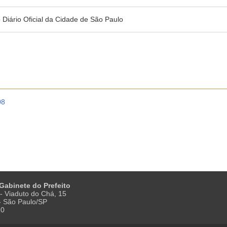
no Diário Oficial da Cidade de São Paulo
08
 Gabinete do Prefeito
- Viaduto do Chá, 15
 - São Paulo/SP
20