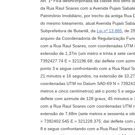
Art. 1º Fica desincorporada da classe dos bens d
da Rua Raul Soares com a Avenida Pujais Sabate,
Patrimônio Imobiliário, por trecho da antiga Ru
do mesmo loteamento, atual Avenida Pujais Sabat
Subprefeitura de Butantã, da
Lei nº 13.885
, de 2
arquivo da Coordenadoria de Regularização Fundiá
com a Rua Raul Soares, com coordenadas UTM no
extensão de 1,37m (um metro e trinta e sete c
7392427.74 E = 321196.68; daí deflete com azimu
ponto 3 e segue confrontando com a Rua Raul S
21 minutos e 16 segundos, na extensão de 10,27
coordenadas UTM no Datum SAD-69 N = 7392416.7
metros e cinco centímetros) até o ponto 5 e s
deflete com azimute de 128 graus, 45 minutos e 
com a Rua Raul Soares com coordenadas UTM no
extensão de 7,68m (sete metros e sessenta e o
= 7392402.545 E = 321228.375; daí deflete com a
8 e segue confrontando com a Rua Raul Soares 