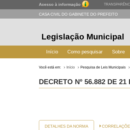
Acesso à informação
TRANSPARÊNC
CASA CIVIL DO GABINETE DO PREFEITO
Legislação Municipal
Início
Como pesquisar
Sobre
Você está em:
Início
Pesquisa de Leis Municipais
DECRETO Nº 56.882 DE 21
DETALHES DA NORMA
CORRELAÇÕE