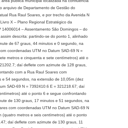
área pública municipal localizada na confluência
 do arquivo de Departamento de Gestão do
atual Rua Raul Soares, e por trecho da Avenida N
ivro X – Plano Regional Estratégico da
 PAP 14006014 – Assentamento São Domingos – do
assim descrita: partindo-se do ponto 1, alinhado
ute de 67 graus, 44 minutos e 0 segundo, na
res com coordenadas UTM no Datum SAD-69 N =
te metros e cinquenta e sete centímetros) até o
202.7; daí deflete com azimute de 128 graus,
frontando com a Rua Raul Soares com
s e 54 segundos, na extensão de 10,05m (dez
tum SAD-69 N = 7392410.6 E = 321218.67; daí
entímetros) até o ponto 6 e segue confrontando
te de 130 graus, 17 minutos e 51 segundos, na
l Soares com coordenadas UTM no Datum SAD-69 N
(quatro metros e seis centímetros) até o ponto
; daí deflete com azimute de 130 graus, 11