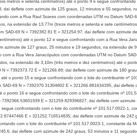
dois metros e setenta centímetros) até o ponto 9 e segue confronta
 daí deflete com azimute de 125 graus, 12 minutos e 55 segundos, n
ntando com a Rua Raul Soares com coordenadas UTM no Datum SAD-69
os, na extensão de 13,77m (treze metros e setenta e sete centímetros
SAD-69 N = 7392382.81 E = 321254.97; daí deflete com azimute de 
co centímetros) até o ponto 12 e segue confrontando com a Rua Vera
om azimute de 127 graus, 25 minutos e 19 segundos, na extensão de 9
ndo com a Rua Vera Janacópulos com coordenadas UTM no Datum SAD-6
dos, na extensão de 3,10m (três metros e dez centímetros) até o pon
= 7392373.72 E = 321266.89; daí deflete com azimute de 180 graus
 até o ponto 15 e segue confrontando com o lote do contribuinte nº 10
 SAD-69 N = 7392370.31304802 E = 321266.881634395; daí deflete c
é o ponto 16 e segue confrontando com o lote do contribuinte nº 101.
7392366.53601939 E = 321259.829396827; daí deflete com azimute d
e segue confrontando com o lote do contribuinte nº 101.517.0022-1, co
87447466 E = 321252.716514835; daí deflete com azimute de 242 gr
rontando com o lote do contribuinte nº 101.517.0023-1, constante da 
.6; daí deflete com azimute de 242 graus, 53 minutos e 11 segundos