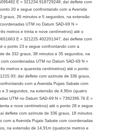
5095482 E = 321234.918729248; daí deflete com
 ponto 20 e segue confrontando com a Avenida
 graus, 26 minutos e 5 segundos, na extensão
com coordenadas UTM no Datum SAD-69 N =
s metros e trinta e nove centímetros) até o
8651663 E = 321225.402201347; daí deflete com
até o ponto 23 e segue confrontando com a
e de 332 graus, 38 minutos e 35 segundos, na
bate com coordenadas UTM no Datum SAD-69 N =
ês metros e quarenta centímetros) até o ponto
15.93; daí deflete com azimute de 336 graus,
 confrontando com a Avenida Pujais Sabate com
 e 3 segundos, na extensão de 4,95m (quatro
denadas UTM no Datum SAD-69 N = 7392395.76 E =
enta e nove centímetros) até o ponto 28 e segue
 deflete com azimute de 336 graus, 18 minutos
ndo com a Avenida Pujais Sabate com coordenadas
os, na extensão de 14,91m (quatorze metros e