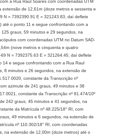
ndo com a Rua Raul Soares com coordenadas UTM
a extensão de 12,61m (doze metros e sessenta e
 N = 7392390.91 E = 321243.83; daí deflete
) até o ponto 11 e segue confrontando com a
125 graus, 59 minutos e 29 segundos, na
 Janacópulos com coordenadas UTM no Datum SAD-
,54m (nove metros e cinquenta e quatro
9 N = 7392375.63 E = 321264.45; daí deflete
to 14 e segue confrontando com a Rua Raul
, 8 minutos e 26 segundos, na extensão de
1.517.0020, constante da Transcrição nº
om azimute de 241 graus, 49 minutos e 38
517.0021, constante da Transcrição nº 81.474/10º
e 242 graus, 45 minutos e 41 segundos, na
nstante da Matrícula nº 48.225/18° RI, com
aus, 49 minutos e 6 segundos, na extensão de
Matrícula nº 110.302/18° RI, com coordenadas
, na extensão de 12,00m (doze metros) até o