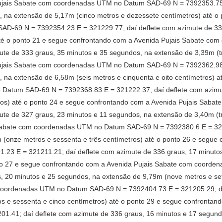
Pujais Sabate com coordenadas UTM no Datum SAD-69 N = 7392353.7
, na extensão de 5,17m (cinco metros e dezessete centímetros) até o
D-69 N = 7392354.23 E = 321229.77; daí deflete com azimute de 333
 até o ponto 21 e segue confrontando com a Avenida Pujais Sabate 
te de 333 graus, 35 minutos e 35 segundos, na extensão de 3,39m (trê
Pujais Sabate com coordenadas UTM no Datum SAD-69 N = 7392362.9
 na extensão de 6,58m (seis metros e cinquenta e oito centímetros) 
Datum SAD-69 N = 7392368.83 E = 321222.37; daí deflete com azimut
tros) até o ponto 24 e segue confrontando com a Avenida Pujais Sa
te de 327 graus, 23 minutos e 11 segundos, na extensão de 3,40m (tr
Sabate com coordenadas UTM no Datum SAD-69 N = 7392380.6 E = 3212
 (onze metros e sessenta e três centímetros) até o ponto 26 e segue
3 E = 321211.21; daí deflete com azimute de 336 graus, 17 minutos
onto 27 e segue confrontando com a Avenida Pujais Sabate com coor
s, 20 minutos e 25 segundos, na extensão de 9,79m (nove metros e set
coordenadas UTM no Datum SAD-69 N = 7392404.73 E = 321205.29; daí
s e sessenta e cinco centímetros) até o ponto 29 e segue confronta
.41; daí deflete com azimute de 336 graus, 16 minutos e 17 segund