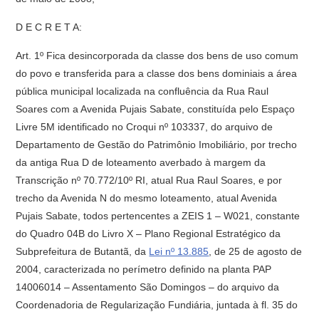
D E C R E T A:
Art. 1º Fica desincorporada da classe dos bens de uso comum
do povo e transferida para a classe dos bens dominiais a área
pública municipal localizada na confluência da Rua Raul
Soares com a Avenida Pujais Sabate, constituída pelo Espaço
Livre 5M identificado no Croqui nº 103337, do arquivo de
Departamento de Gestão do Patrimônio Imobiliário, por trecho
da antiga Rua D de loteamento averbado à margem da
Transcrição nº 70.772/10º RI, atual Rua Raul Soares, e por
trecho da Avenida N do mesmo loteamento, atual Avenida
Pujais Sabate, todos pertencentes a ZEIS 1 – W021, constante
do Quadro 04B do Livro X – Plano Regional Estratégico da
Subprefeitura de Butantã, da
Lei nº 13.885
, de 25 de agosto de
2004, caracterizada no perímetro definido na planta PAP
14006014 – Assentamento São Domingos – do arquivo da
Coordenadoria de Regularização Fundiária, juntada à fl. 35 do