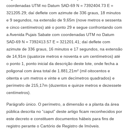
coordenadas UTM no Datum SAD-69 N = 7392404.73 E =
321205.29; daí deflete com azimute de 336 graus, 18 minutos
e 9 segundos, na extensão de 9,65m (nove metros e sessenta
e cinco centímetros) até o ponto 29 e segue confrontando com
a Avenida Pujais Sabate com coordenadas UTM no Datum
SAD-69 N = 7392413.57 E = 321201.41; daí deflete com
azimute de 336 graus, 16 minutos e 17 segundos, na extensão
de 14,91m (quatorze metros e noventa e um centímetros) até
o ponto 1, ponto inicial da descrição deste lote, onde fecha a
poligonal com área total de 1.881,21m² (mil oitocentos e
oitenta e um metros e vinte e um decímetros quadrados) e
perímetro de 215,17m (duzentos e quinze metros e dezessete
centímetros).
Parágrafo único. O perímetro, a dimensão e a planta da área
pública descrita no “caput” deste artigo ficam reconhecidos por
este decreto e constituem documentos hábeis para fins de
registro perante o Cartório de Registro de Imóveis.