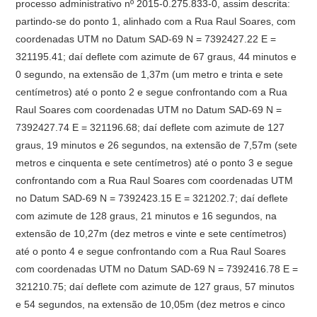
processo administrativo nº 2015-0.275.833-0, assim descrita:
partindo-se do ponto 1, alinhado com a Rua Raul Soares, com
coordenadas UTM no Datum SAD-69 N = 7392427.22 E =
321195.41; daí deflete com azimute de 67 graus, 44 minutos e
0 segundo, na extensão de 1,37m (um metro e trinta e sete
centímetros) até o ponto 2 e segue confrontando com a Rua
Raul Soares com coordenadas UTM no Datum SAD-69 N =
7392427.74 E = 321196.68; daí deflete com azimute de 127
graus, 19 minutos e 26 segundos, na extensão de 7,57m (sete
metros e cinquenta e sete centímetros) até o ponto 3 e segue
confrontando com a Rua Raul Soares com coordenadas UTM
no Datum SAD-69 N = 7392423.15 E = 321202.7; daí deflete
com azimute de 128 graus, 21 minutos e 16 segundos, na
extensão de 10,27m (dez metros e vinte e sete centímetros)
até o ponto 4 e segue confrontando com a Rua Raul Soares
com coordenadas UTM no Datum SAD-69 N = 7392416.78 E =
321210.75; daí deflete com azimute de 127 graus, 57 minutos
e 54 segundos, na extensão de 10,05m (dez metros e cinco