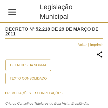
Legislação
Municipal
DECRETO Nº 52.218 DE 29 DE MARÇO DE
2011
Voltar
Imprimir
DETALHES DA NORMA
TEXTO CONSOLIDADO
REVOGAÇÕES
CORRELAÇÕES
Cria os Conselhos Tutelares de Bela Vista, Brasilândia,