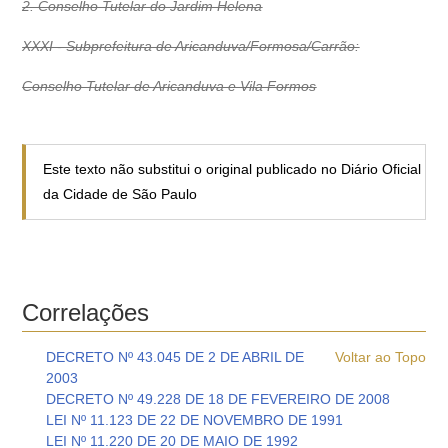
2. Conselho Tutelar do Jardim Helena
XXXI - Subprefeitura de Aricanduva/Formosa/Carrão:
Conselho Tutelar de Aricanduva e Vila Formos
Este texto não substitui o original publicado no Diário Oficial
da Cidade de São Paulo
Correlações
DECRETO Nº 43.045 DE 2 DE ABRIL DE
Voltar ao Topo
2003
DECRETO Nº 49.228 DE 18 DE FEVEREIRO DE 2008
LEI Nº 11.123 DE 22 DE NOVEMBRO DE 1991
LEI Nº 11.220 DE 20 DE MAIO DE 1992