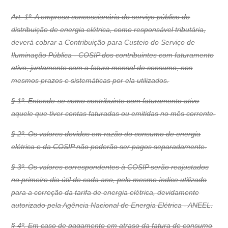
Art. 1º. A empresa concessionária do serviço público de
distribuição de energia elétrica, como responsável tributária,
deverá cobrar a Contribuição para Custeio do Serviço de
Iluminação Pública - COSIP dos contribuintes com faturamento
ativo, juntamente com a fatura mensal de consumo, nos
mesmos prazos e sistemáticas por ela utilizados.
§ 1º. Entende-se como contribuinte com faturamento ativo
aquele que tiver contas faturadas ou emitidas no mês corrente.
§ 2º. Os valores devidos em razão do consumo de energia
elétrica e da COSIP não poderão ser pagos separadamente.
§ 3º. Os valores correspondentes à COSIP serão reajustados
no primeiro dia útil de cada ano, pelo mesmo índice utilizado
para a correção da tarifa de energia elétrica, devidamente
autorizado pela Agência Nacional de Energia Elétrica - ANEEL.
§ 4º. Em caso de pagamento em atraso da fatura de consumo