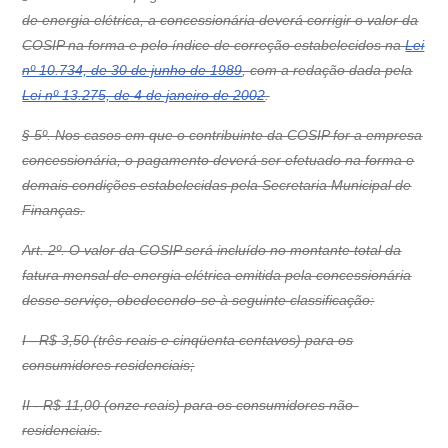
de energia elétrica, a concessionária deverá corrigir o valor da
COSIP na forma e pelo índice de correção estabelecidos na
Lei
nº 10.734, de 30 de junho de 1989
, com a redação dada pela
Lei nº 13.275, de 4 de janeiro de 2002
.
§ 5º. Nos casos em que o contribuinte da COSIP for a empresa
concessionária, o pagamento deverá ser efetuado na forma e
demais condições estabelecidas pela Secretaria Municipal de
Finanças.
Art. 2º. O valor da COSIP será incluído no montante total da
fatura mensal de energia elétrica emitida pela concessionária
desse serviço, obedecendo-se à seguinte classificação:
I - R$ 3,50 (três reais e cinqüenta centavos) para os
consumidores residenciais;
II - R$ 11,00 (onze reais) para os consumidores não-
residenciais.