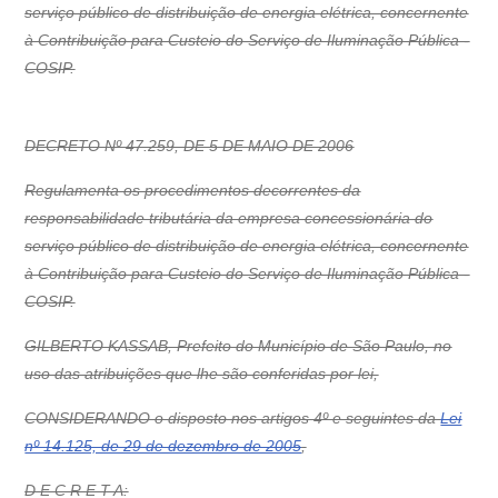
serviço público de distribuição de energia elétrica, concernente
à Contribuição para Custeio do Serviço de Iluminação Pública -
COSIP.
DECRETO Nº 47.259, DE 5 DE MAIO DE 2006
Regulamenta os procedimentos decorrentes da
responsabilidade tributária da empresa concessionária do
serviço público de distribuição de energia elétrica, concernente
à Contribuição para Custeio do Serviço de Iluminação Pública -
COSIP.
GILBERTO KASSAB, Prefeito do Município de São Paulo, no
uso das atribuições que lhe são conferidas por lei,
CONSIDERANDO o disposto nos artigos 4º e seguintes da
Lei
nº 14.125, de 29 de dezembro de 2005
,
D E C R E T A: