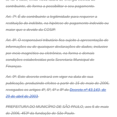
contribuinte, de forma a possibilitar o seu pagamento.
Art. 7º. É do contribuinte a legitimidade para requerer a
restituição do indébito, na hipótese de pagamento indevido ou
maior que o devido da COSIP.
Art. 8º. O responsável tributário fica sujeito à apresentação de
informações ou de quaisquer declarações de dados, inclusive
por meio magnético ou eletrônico, na forma e demais
condições estabelecidas pela Secretaria Municipal de
Finanças.
Art. 9º. Este decreto entrará em vigor na data de sua
publicação, produzindo efeitos a partir de 15 de maio de 2006,
revogados os artigos 4º, 5º, 6º e 8º do
Decreto nº 43.143, de
29 de abril de 2003
.
PREFEITURA DO MUNICÍPIO DE SÃO PAULO, aos 5 de maio
de 2006, 453º da fundação de São Paulo.