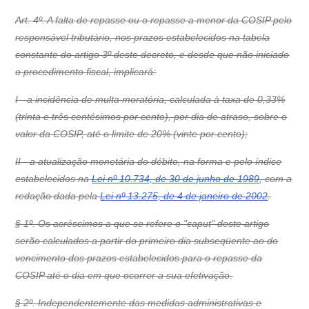
Art. 4º. A falta de repasse ou o repasse a menor da COSIP pelo
responsável tributário, nos prazos estabelecidos na tabela
constante do artigo 3º deste decreto, e desde que não iniciado
o procedimento fiscal, implicará:
I - a incidência de multa moratória, calculada à taxa de 0,33%
(trinta e três centésimos por cento), por dia de atraso, sobre o
valor da COSIP, até o limite de 20% (vinte por cento);
II - a atualização monetária do débito, na forma e pelo índice
estabelecidos na
Lei nº 10.734, de 30 de junho de 1989
, com a
redação dada pela
Lei nº 13.275, de 4 de janeiro de 2002
.
§ 1º. Os acréscimos a que se refere o "caput" deste artigo
serão calculados a partir do primeiro dia subseqüente ao do
vencimento dos prazos estabelecidos para o repasse da
COSIP até o dia em que ocorrer a sua efetivação.
§ 2º. Independentemente das medidas administrativas e