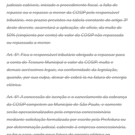
judiciais cabíveis, iniciado o procedimento fiscal, a falta de
repasse ou o repasse a menor da COSIP pelo responsável
tributário, nos prazos previstos na tabela constante do artigo 3º
deste decreto, acarretará a aplicação, de ofício, da multa de
50% (cinqüenta por cento) do valor da COSIP não repassada
ou repassada a menor.
Art. 5º. Fica o responsável tributário obrigado a repassar para
a conta do Tesouro Municipal o valor da COSIP, multa e
demais acréscimos legais, na conformidade da legislação,
quando, por sua culpa, deixar de cobrá-la na fatura de energia
elétrica.
Art. 6º. A concessão de isenção e o cancelamento da cobrança
da COSIP competem ao Município de São Paulo, e somente
serão operacionalizados pela empresa concessionária
mediante solicitação formalizada por escrito pela Prefeitura ou
por determinação judicial, cabendo à empresa concessionária,
se for o caso, emitir nova fatura de energia elétrica ao