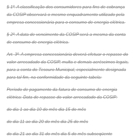
§ 1º. A classificação dos consumidores para fins de cobrança
da COSIP observará o mesmo enquadramento utilizado pela
empresa concessionária para o consumo de energia elétrica.
§ 2º. A data de vencimento da COSIP será a mesma da conta
de consumo de energia elétrica.
Art. 3º. A empresa concessionária deverá efetuar o repasse do
valor arrecadado da COSIP, multa e demais acréscimos legais,
para a conta do Tesouro Municipal, especialmente designada
para tal fim, na conformidade da seguinte tabela:
Período de pagamento da fatura de consumo de energia
elétrica: Data de repasse do valor arrecadado da COSIP:
do dia 1 ao dia 10 do mês dia 15 do mês
do dia 11 ao dia 20 do mês dia 25 do mês
do dia 21 ao dia 31 do mês dia 5 do mês subseqüente