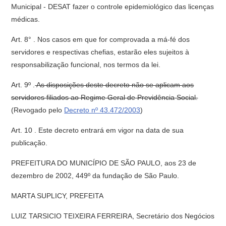
Municipal - DESAT fazer o controle epidemiológico das licenças
médicas.
Art. 8° . Nos casos em que for comprovada a má-fé dos
servidores e respectivas chefias, estarão eles sujeitos à
responsabilização funcional, nos termos da lei.
Art. 9º .
As disposições deste decreto não se aplicam aos
servidores filiados ao Regime Geral de Previdência Social.
(Revogado pelo
Decreto nº 43.472/2003
)
Art. 10 . Este decreto entrará em vigor na data de sua
publicação.
PREFEITURA DO MUNICÍPIO DE SÃO PAULO, aos 23 de
dezembro de 2002, 449º da fundação de São Paulo.
MARTA SUPLICY, PREFEITA
LUIZ TARSICIO TEIXEIRA FERREIRA, Secretário dos Negócios