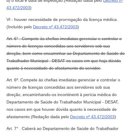
d) o local e data de expedição.(Redação dada pelo
Decreto nº
43.472/2003
)
VI - houver necessidade de prorrogação da licença médica.
(Incluído pelo
Decreto nº 43.472/2003
)
Art. 6° . Compete às chefias imediatas gerenciar e controlar o
número de licenças concedidas aos servidores sob sua
direção, bem como encaminhar ao Departamento de Saúde do
Trabalhador Municipal - DESAT os casos em que haja dúvida
quanto à necessidade de afastamento do servidor.
Art. 6º. Compete às chefias imediatas gerenciar e controlar o
número de licenças concedidas aos servidores sob sua
direção, encaminhando-os incontinenti à perícia médica do
Departamento de Saúde do Trabalhador Municipal - DESAT,
nos casos em que houver dúvida quanto à necessidade de
afastamento.(Redação dada pelo
Decreto nº 43.472/2003
)
Art. 7° . Caberá ao Departamento de Saúde do Trabalhador