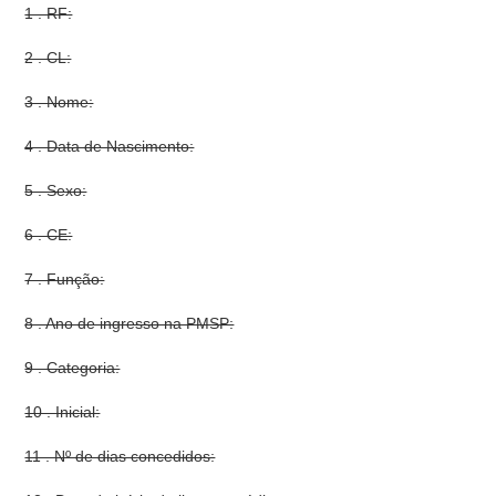
1 . RF:
2 . CL:
3 . Nome:
4 . Data de Nascimento:
5 . Sexo:
6 . CE:
7 . Função:
8 . Ano de ingresso na PMSP:
9 . Categoria:
10 . Inicial:
11 . Nº de dias concedidos: