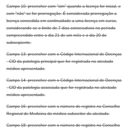
Campo 10: preencher com "sim" quando a licença for inicial, e
com "não" se for prorrogação. É considerada prorrogação a
licença concedida em continuidade a uma licença em curso,
considerando-se o limite de 7 dias consecutivos no período
compreendido entre o dia 21 de um mês e o dia 20 do
subseqüente.
Campo 13: preencher com o Código Internacional de Doenças
- CID da patologia principal que for registrada no atestado
médico apresentado.
Campo 14: preencher com o Código Internacional de Doenças
- CID da patologia associada que for registrada no atestado
médico apresentado.
Campo 16: preencher com o número de registro no Conselho
Regional de Medicina do médico subscritor do atestado.
Campo 18: preencher com o número de registro no Conselho