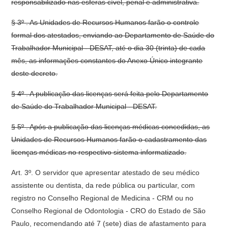
responsabilizado nas esferas cível, penal e administrativa.
§ 3º . As Unidades de Recursos Humanos farão o controle
formal dos atestados, enviando ao Departamento de Saúde do
Trabalhador Municipal - DESAT, até o dia 30 (trinta) de cada
mês, as informações constantes do Anexo Único integrante
deste decreto.
§ 4º . A publicação das licenças será feita pelo Departamento
de Saúde do Trabalhador Municipal - DESAT.
§ 5º . Após a publicação das licenças médicas concedidas, as
Unidades de Recursos Humanos farão o cadastramento das
licenças médicas no respectivo sistema informatizado.
Art. 3º. O servidor que apresentar atestado de seu médico
assistente ou dentista, da rede pública ou particular, com
registro no Conselho Regional de Medicina - CRM ou no
Conselho Regional de Odontologia - CRO do Estado de São
Paulo, recomendando até 7 (sete) dias de afastamento para