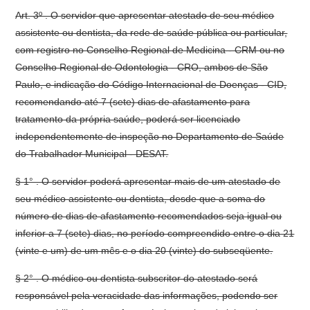
Art. 3º . O servidor que apresentar atestado de seu médico
assistente ou dentista, da rede de saúde pública ou particular,
com registro no Conselho Regional de Medicina - CRM ou no
Conselho Regional de Odontologia - CRO, ambos de São
Paulo, e indicação do Código Internacional de Doenças - CID,
recomendando até 7 (sete) dias de afastamento para
tratamento da própria saúde, poderá ser licenciado
independentemente de inspeção no Departamento de Saúde
do Trabalhador Municipal - DESAT.
§ 1° . O servidor poderá apresentar mais de um atestado de
seu médico assistente ou dentista, desde que a soma do
número de dias de afastamento recomendados seja igual ou
inferior a 7 (sete) dias, no período compreendido entre o dia 21
(vinte e um) de um mês e o dia 20 (vinte) do subseqüente.
§ 2° . O médico ou dentista subscritor do atestado será
responsável pela veracidade das informações, podendo ser