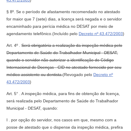
43.472/2003
)
§ 8º. Se o período de afastamento recomendado no atestado
for maior que 7 (sete) dias, a licença será negada e o servidor
encaminhado para perícia médica no DESAT por meio de
agendamento telefônico.(Incluído pelo
Decreto nº 43.472/2003
)
Art. 4º .
Será obrigatória a realização da inspeção médica pelo
Departamento de Saúde do Trabalhador Municipal - DESAT,
quando o servidor não autorizar a identificação do Código
Internacional de Doenças - CID no atestado fornecido por seu
médico assistente ou dentista.
(Revogado pelo
Decreto nº
43.472/2003
)
Art. 5° . A inspeção médica, para fins de obtenção de licença,
será realizada pelo Departamento de Saúde do Trabalhador
Municipal - DESAT, quando:
I . por opção do servidor, nos casos em que, mesmo com a
posse de atestado que o dispense da inspeção médica, prefira