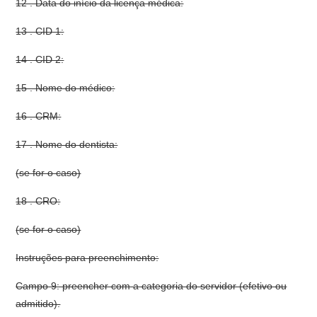
12 . Data do início da licença médica:
13 . CID 1:
14 . CID 2:
15 . Nome do médico:
16 . CRM:
17 . Nome do dentista:
(se for o caso)
18 . CRO:
(se for o caso)
Instruções para preenchimento:
Campo 9: preencher com a categoria do servidor (efetivo ou
admitido).