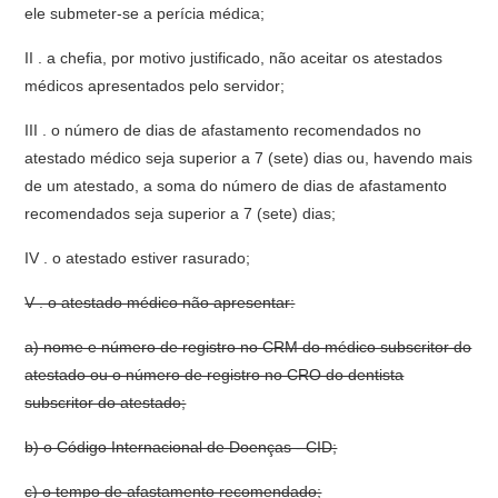
ele submeter-se a perícia médica;
II . a chefia, por motivo justificado, não aceitar os atestados
médicos apresentados pelo servidor;
III . o número de dias de afastamento recomendados no
atestado médico seja superior a 7 (sete) dias ou, havendo mais
de um atestado, a soma do número de dias de afastamento
recomendados seja superior a 7 (sete) dias;
IV . o atestado estiver rasurado;
V . o atestado médico não apresentar:
a) nome e número de registro no CRM do médico subscritor do
atestado ou o número de registro no CRO do dentista
subscritor do atestado;
b) o Código Internacional de Doenças - CID;
c) o tempo de afastamento recomendado;