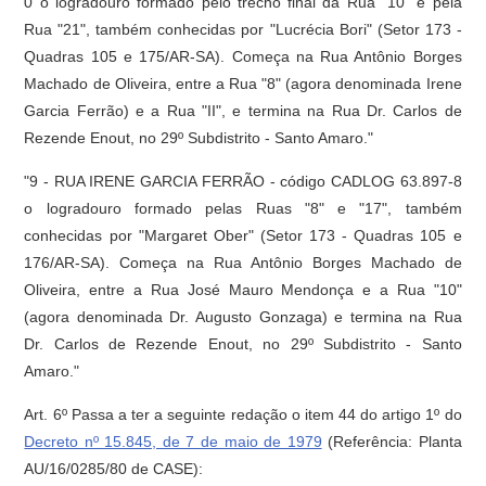
0 o logradouro formado pelo trecho final da Rua "10" e pela
Rua "21", também conhecidas por "Lucrécia Bori" (Setor 173 -
Quadras 105 e 175/AR-SA). Começa na Rua Antônio Borges
Machado de Oliveira, entre a Rua "8" (agora denominada Irene
Garcia Ferrão) e a Rua "II", e termina na Rua Dr. Carlos de
Rezende Enout, no 29º Subdistrito - Santo Amaro."
"9 - RUA IRENE GARCIA FERRÃO - código CADLOG 63.897-8
o logradouro formado pelas Ruas "8" e "17", também
conhecidas por "Margaret Ober" (Setor 173 - Quadras 105 e
176/AR-SA). Começa na Rua Antônio Borges Machado de
Oliveira, entre a Rua José Mauro Mendonça e a Rua "10"
(agora denominada Dr. Augusto Gonzaga) e termina na Rua
Dr. Carlos de Rezende Enout, no 29º Subdistrito - Santo
Amaro."
Art. 6º Passa a ter a seguinte redação o item 44 do artigo 1º do
Decreto nº 15.845, de 7 de maio de 1979
(Referência: Planta
AU/16/0285/80 de CASE):