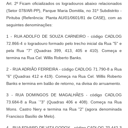
Art. 2º Ficam oficializados os logradouros abaixo relacionados
(Setor 078/AR-PP), Parque Maria Domitila, no 31º Subdistrito -
Pirituba (Referência: Planta AU/01/0601/81 de CASE), com as
seguintes denominações:
1 - RUA ADOLFO DE SOUZA CARNEIRO - código CADLOG
72.866-4 o logradouro formado pelo trecho inicial da Rua "5" e
pela Rua "7" (Quadras 399, 413, 405 e 410). Começa e
termina na Rua Cel. Willis Roberto Banks.
2 - RUA ADRIÃO FERREIRA - código CADLOG 71.790-8 a Rua
"6" (Quadras 412 e 419). Começa na Rua Cel. Willis Roberto
Banks e termina em balão de retorno, na divisa do arruamento.
3 - RUA DOMINGOS DE MAGALHÃES - código CADLOG
73.684-8 a Rua `"3" (Quadras 406 e 408). Começa na Rua
Mons. Castro Nery e termina na Rua "2" (agora denominada
Francisco Basílio de Melo).
4 - RUA EDVARD DE VITA GODOY - código CADLOG 70.442-3