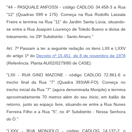
"44 - PASQUALE ANFOSSI - código CADLOG 34.458-3 a Rua
"12" (Quadras 099 e 175). Começa na Rua Rodolfo Lassala
Freire e termina na Rua "11" do Jardim Santa Lúcia, situando-
se entre a Rua Joaquim Lourenço de Toledo Bueno e divisa de
loteamento, no 29º Subdistrito - Santo Amaro."
Art. 7º Passam a ter a seguinte redação os itens LXII e LXXV
do artigo 1º do
Decreto nº 15.451, de 8 de novembro de 1978
(Referência: Planta AU/02/0279/80 de CASE):
"LXII - RUA GINO MAZONE - código CADLOG 72.861-6 o
trecho final da Rua "7" (Quadra 393/AR-FO). Começa no
trecho inicial da Rua "7" (agora denominada Monjolo) e termina
aproximadamente 70 metros além do seu inicio, em balão de
retorno, junto ao espaço livre, situando-se entre a Rua Nunes
Ferreira Filho e a Rua "5", no 4º Subdistrito - Nossa Senhora
do Ó."
"LXXV - RUA MONJOLO - código CADLOG 14.137-2 o