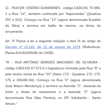
11 - RUA DR. OSÓRIO GUIMARÀES - código CADLOG 70.085-
1 a Rua "14", também conhecida por "Itaporamba" (Quadras
397 e 412). Começa na Rua "13" (agora denominada Eusébio
da Silva) e termina em balão de retorno, na divisa do
arruamento.
Art. 3º Passa a ter a seguinte redação o item III do artigo do
Decreto nº 15.242, de 22 de agosto de 1978
(Referência:
Planta AU/16/0285/80 de CASE):
"III - RUA ANTÔNIO BORGES MACHADO DE OLIVEIRA -
código CADLOG 67.972-0 o logradouro formado pela Rua "8" e
pelo trecho inicial da Rua "10" (Setor 173 - Quadras 173, 176,
175 e 106/AR-SA). Começa na Rua "4" (agora denominada
José Mauro Mendonça) e termina na Avenida "2", situando-se
entre a divisa do loteamento e a Avenida "3" (agora
denominada Rua Silas Pereira), no 29º Subdistrito - Santo
Amaro."