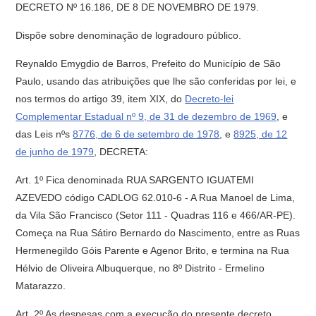
DECRETO Nº 16.186, DE 8 DE NOVEMBRO DE 1979.
Dispõe sobre denominação de logradouro público.
Reynaldo Emygdio de Barros, Prefeito do Município de São
Paulo, usando das atribuições que lhe são conferidas por lei, e
nos termos do artigo 39, item XIX, do
Decreto-lei
Complementar Estadual nº 9, de 31 de dezembro de 1969
, e
das Leis nºs
8776, de 6 de setembro de 1978
, e
8925, de 12
de junho de 1979
, DECRETA:
Art. 1º Fica denominada RUA SARGENTO IGUATEMI
AZEVEDO código CADLOG 62.010-6 - A Rua Manoel de Lima,
da Vila São Francisco (Setor 111 - Quadras 116 e 466/AR-PE).
Começa na Rua Sátiro Bernardo do Nascimento, entre as Ruas
Hermenegildo Góis Parente e Agenor Brito, e termina na Rua
Hélvio de Oliveira Albuquerque, no 8º Distrito - Ermelino
Matarazzo.
Art. 2º As despesas com a execução do presente decreto