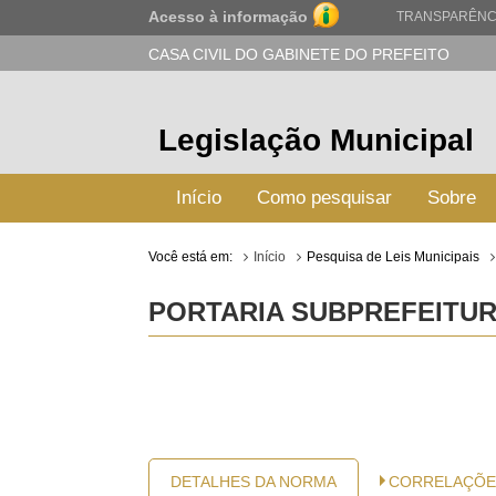
Acesso à informação
TRANSPARÊNC
CASA CIVIL DO GABINETE DO PREFEITO
Legislação Municipal
Início
Como pesquisar
Sobre
Você está em:
Início
Pesquisa de Leis Municipais
PORTARIA SUBPREFEITURA
DETALHES DA NORMA
CORRELAÇÕE