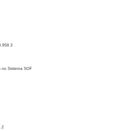
3.958.3
s no Sistema SOF
6.2