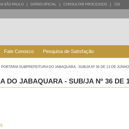
|
|
|
IA SÃO PAULO
DIÁRIO OFICIAL
CONSULTAR PROCESSOS
156
Fale Conosco
Pesquisa de Satisfação
PORTARIA SUBPREFEITURA DO JABAQUARA - SUB/JA Nº 36 DE 13 DE JUNHO
 DO JABAQUARA - SUB/JA Nº 36 DE 1
S