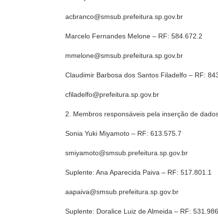
acbranco@smsub.prefeitura.sp.gov.br
Marcelo Fernandes Melone – RF: 584.672.2
mmelone@smsub.prefeitura.sp.gov.br
Claudimir Barbosa dos Santos Filadelfo – RF: 84
cfiladelfo@prefeitura.sp.gov.br
2. Membros responsáveis pela inserção de dado
Sonia Yuki Miyamoto – RF: 613.575.7
smiyamoto@smsub.prefeitura.sp.gov.br
Suplente: Ana Aparecida Paiva – RF: 517.801.1
aapaiva@smsub.prefeitura.sp.gov.br
Suplente: Doralice Luiz de Almeida – RF: 531.98