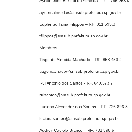
Ayrton José Bortotti de Almeida – RF: 755.253.0
ayrton.almeida@smsub.prefeitura.sp.gov.br
Suplente: Tania Filippos – RF: 311.593.3
tfilippos@smsub.prefeitura.sp.gov.br
Membros
Tiago de Almeida Machado – RF: 858.453.2
tiagomachado@smsub.prefeitura.sp.gov.br
Rui Antonio dos Santos - RF. 649.573.7
ruisantos@smsub.prefeitura.sp.gov.br
Luciana Alexandre dos Santos – RF: 726.896.3
lucianasantos@smsub.prefeitura.sp.gov.br
Audrey Castelo Branco – RF: 782.898.5