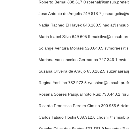
Roberto Bernal 838.617.0 rbernal@smsub.prefeit
Jose Antonio de Angelis 749.818.7 joseangelis@s
Nadia Rached El Hayek 643.189.5 nadia@smsub.p
Maria Isabel Silva 649.605.9 maisilva@smsub.pref
Solange Ventura Moraes 520.640.5 svmoraes@sm
Mariana Vasconcelos Germanos 727.346.1 mvteix
Suzana Oliveira de Araujo 633.262.5 suzanaarau
Regina Yoshino 732.972.5 ryoshino@smsub.prefei
Rosana Soares Pasqualinoto Ruiz 793.443.2 rsru
Ricardo Francisco Pereira Cimino 300.955.6 rfci
Carlos Tatsuo Hoshii 639.912.6 choshii@smsub.pr
Kanako Oiwa dos Santos 603.563.9 kosantos@sms