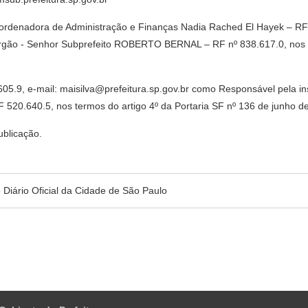
oordenadora de Administração e Finanças Nadia Rached El Hayek – RF n
Órgão - Senhor Subprefeito ROBERTO BERNAL – RF nº 838.617.0, nos te
49.605.9, e-mail: maisilva@prefeitura.sp.gov.br como Responsável pela
520.640.5, nos termos do artigo 4º da Portaria SF nº 136 de junho d
ublicação.
no Diário Oficial da Cidade de São Paulo