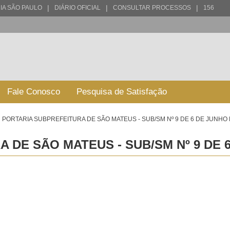
|
|
|
IA SÃO PAULO
DIÁRIO OFICIAL
CONSULTAR PROCESSOS
156
Fale Conosco
Pesquisa de Satisfação
PORTARIA SUBPREFEITURA DE SÃO MATEUS - SUB/SM Nº 9 DE 6 DE JUNHO 
 DE SÃO MATEUS - SUB/SM Nº 9 DE 6