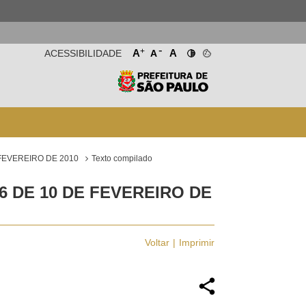
-
+
A
A
ACESSIBILIDADE
A
FEVEREIRO DE 2010
Texto compilado
6 DE 10 DE FEVEREIRO DE
Voltar
Imprimir