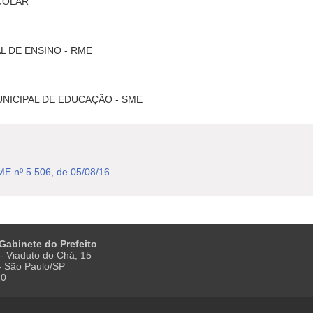
COLAR
L DE ENSINO - RME
NICIPAL DE EDUCAÇÃO - SME
ME nº 5.506, de 05/08/16
.
 Gabinete do Prefeito
- Viaduto do Chá, 15
 - São Paulo/SP
20