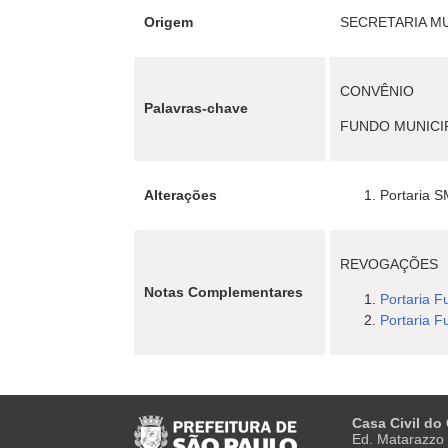
Origem
SECRETARIA MU
CONVÊNIO
Palavras-chave
FUNDO MUNICIP
Alterações
Portaria S
REVOGAÇÕES
Notas Complementares
Portaria 
Portaria 
Casa Civil do
Ed. Matarazzo 