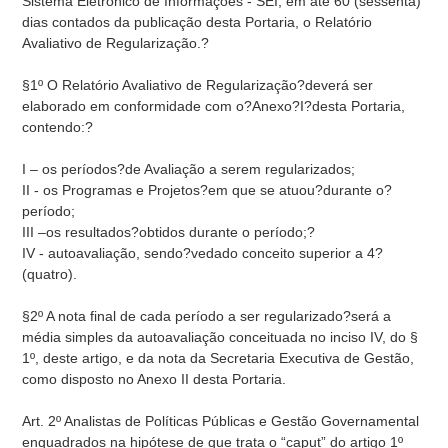
Sistema Eletrônico de Informações - SEI, em até 60 (sessenta)
dias contados da publicação desta Portaria, o Relatório
Avaliativo de Regularização.?
§1º O Relatório Avaliativo de Regularização?deverá ser
elaborado em conformidade com o?Anexo?I?desta Portaria,
contendo:?
I – os períodos?de Avaliação a serem regularizados;
II - os Programas e Projetos?em que se atuou?durante o?
período;
III –os resultados?obtidos durante o período;?
IV - autoavaliação, sendo?vedado conceito superior a 4?
(quatro).
§2º A nota final de cada período a ser regularizado?será a
média simples da autoavaliação conceituada no inciso IV, do §
1º, deste artigo, e da nota da Secretaria Executiva de Gestão,
como disposto no Anexo II desta Portaria.
Art. 2º Analistas de Políticas Públicas e Gestão Governamental
enquadrados na hipótese de que trata o “caput” do artigo 1º