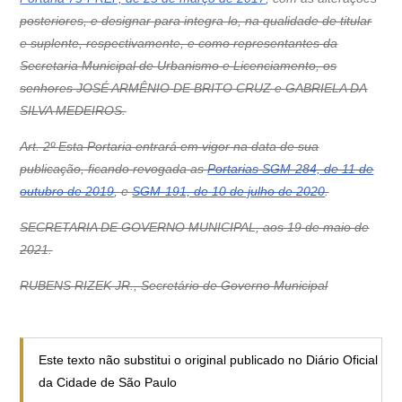
posteriores, e designar para integra-lo, na qualidade de titular
e suplente, respectivamente, e como representantes da
Secretaria Municipal de Urbanismo e Licenciamento, os
senhores JOSÉ ARMÊNIO DE BRITO CRUZ e GABRIELA DA
SILVA MEDEIROS.
Art. 2º Esta Portaria entrará em vigor na data de sua
publicação, ficando revogada as
Portarias SGM-284, de 11 de
outubro de 2019
, e
SGM-191, de 10 de julho de 2020
.
SECRETARIA DE GOVERNO MUNICIPAL, aos 19 de maio de
2021.
RUBENS RIZEK JR., Secretário de Governo Municipal
Este texto não substitui o original publicado no Diário Oficial
da Cidade de São Paulo