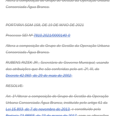
Altera a composição do Grupo de Gestão da Operação Urbana
Consorciada Água Branca.
PORTARIA SGM 158, DE 19 DE MAIO DE 2021
Processo SEI Nº
7810.2021/0000140-0
Altera a composição do Grupo de Gestão da Operação Urbana
Consorciada Água Branca.
RUBENS RIZEK JR., Secretário de Governo Municipal, usando
das atribuições que lhe são conferidas pelo art. 2º, III, do
Decreto 42.060, de 29 de maio de 2002,
RESOLVE:
Art. 1º Alterar a composição do Grupo de Gestão da Operação
Urbana Consorciada Água Branca, instituído pelo artigo 61 da
Lei 15.893, de 7 de novembro de 2013
, e constituído pela
Portaria 73-PREF, de 23 de março de 2017
, com as alterações