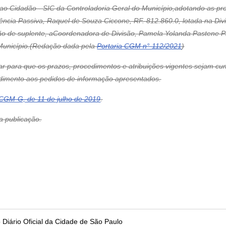
ao Cidadão - SIC da Controladoria Geral do Município,adotando as pr
rência Passiva, Raquel de Souza Ciccone, RF. 812.860.0, lotada na Di
ição de suplente, aCoordenadora de Divisão, Pamela Yolanda Pastene Pi
 Município.(Redação dada pela
Portaria CGM n° 112/2021
)
ar para que os prazos, procedimentos e atribuições vigentes sejam c
dimento aos pedidos de informação apresentados.
GM-G, de 11 de julho de 2019
.
ua publicação.
no Diário Oficial da Cidade de São Paulo