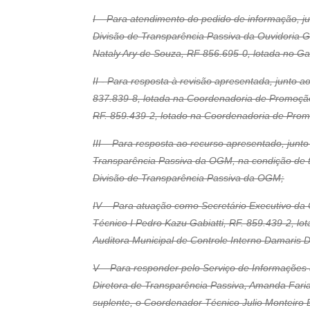
I – Para atendimento do pedido de informação, j
Divisão de Transparência Passiva da Ouvidoria Ger
Nataly Ary de Souza, RF 856.695-0, lotada no Ga
II - Para resposta à revisão apresentada, junto a
837.839-8, lotada na Coordenadoria de Promoção 
RF. 859.439-2, lotado na Coordenadoria de Pro
III – Para resposta ao recurso apresentado, junt
Transparência Passiva da OGM, na condição de ti
Divisão de Transparência Passiva da OGM;
IV – Para atuação como Secretário Executivo da 
Técnico I Pedro Kazu Gabiatti, RF. 859.439-2, l
Auditora Municipal de Controle Interno Damaris 
V – Para responder pelo Serviço de Informações 
Diretora de Transparência Passiva, Amanda Faria
suplente, o Coordenador Técnico Julio Monteiro 