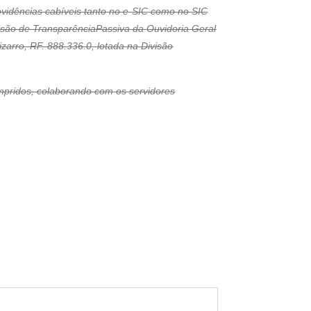
ovidências cabíveis tanto no e-SIC como no SIC
visão de TransparênciaPassiva da Ouvidoria Geral
zarro, RF. 888.336.0, lotada na Divisão
umpridos, colaborando com os servidores