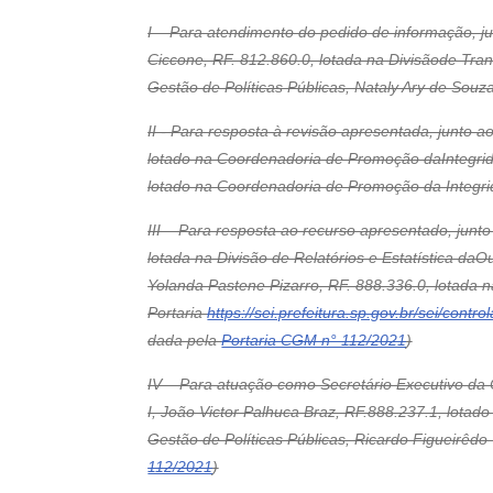
I – Para atendimento do pedido de informação, j
Ciccone, RF. 812.860.0, lotada na Divisãode Tran
Gestão de Políticas Públicas, Nataly Ary de Sou
II - Para resposta à revisão apresentada, junto a
lotado na Coordenadoria de Promoção daIntegridad
lotado na Coordenadoria de Promoção da Integr
III – Para resposta ao recurso apresentado, junto
lotada na Divisão de Relatórios e Estatística da
Yolanda Pastene Pizarro, RF. 888.336.0, lotada
Portaria
https://sei.prefeitura.sp.gov.br/sei/
dada pela
Portaria CGM n° 112/2021
)
IV – Para atuação como Secretário Executivo da 
I, João Victor Palhuca Braz, RF.888.237.1, lotad
Gestão de Políticas Públicas, Ricardo Figueirê
112/2021
)