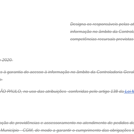
Designa os responsáveis pelas ati
informação no âmbito da Control
competências recursais previstas
 2020.
vas à garantia do acesso à informação no âmbito da Controladoria Ger
o.
ULO, no uso das atribuições conferidas pelo artigo 138 da
Lei M
adoção de providências e assessoramento no atendimento de pedidos d
 Município - CGM, de modo a garantir o cumprimento das obrigações le