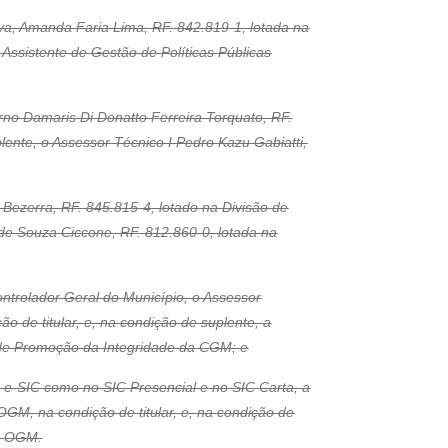
va, Amanda Faria Lima, RF. 842.819-1, lotada na
 Assistente de Gestão de Políticas Públicas
erno Damaris Di Donatto Ferreira Torquato, RF.
ente, o Assessor Técnico I Pedro Kazu Gabiatti,
 Bezerra, RF. 845.815-4, lotado na Divisão de
de Souza Ciccone, RF. 812.860-0, lotada na
ntrolador Geral do Município, o Assessor
 de titular, e, na condição de suplente, a
a de Promoção da Integridade da CGM; e
 e-SIC como no SIC Presencial e no SIC Carta, a
GM, na condição de titular, e, na condição de
da OGM.