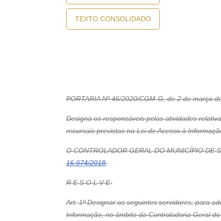
TEXTO CONSOLIDADO
PORTARIA Nº 46/2020/CGM-G, de 2 de março de
Designa os responsáveis pelas atividades relati
recursais previstas na Lei de Acesso à Informaçã
O CONTROLADOR GERAL DO MUNICÍPIO DE SÃO PA
16.974/2018
,
R E S O L V E:
Art. 1º Designar os seguintes servidores, para 
Informação, no âmbito da Controladoria Geral do