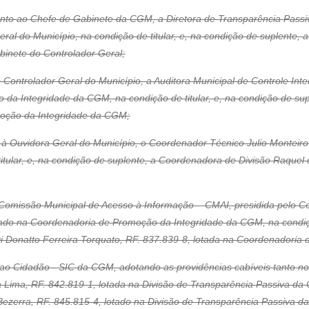
unto ao Chefe de Gabinete da CGM, a Diretora de Transparência Passi
al do Município, na condição de titular, e, na condição de suplente, a
binete do Controlador Geral;
o Controlador Geral do Município, a Auditora Municipal de Controle Int
da Integridade da CGM, na condição de titular, e, na condição de supl
moção da Integridade da CGM;
o à Ouvidora Geral do Município, o Coordenador Técnico Julio Monteiro
tular, e, na condição de suplente, a Coordenadora de Divisão Raquel 
Comissão Municipal de Acesso à Informação – CMAI, presidida pelo Co
otado na Coordenadoria de Promoção da Integridade da CGM, na condição
Di Donatto Ferreira Torquato, RF. 837.839-8, lotada na Coordenadori
ao Cidadão - SIC da CGM, adotando as providências cabíveis tanto no
 Lima, RF. 842.819-1, lotada na Divisão de Transparência Passiva da O
Bezerra, RF. 845.815-4, lotado na Divisão de Transparência Passiva 