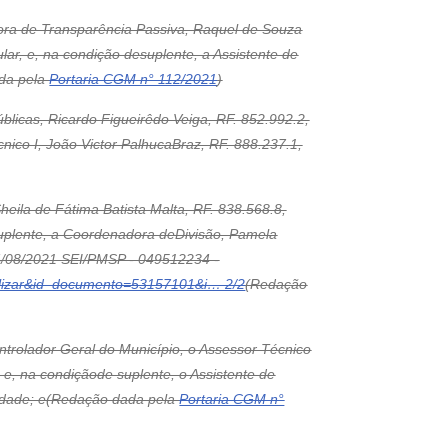
tora de Transparência Passiva, Raquel de Souza
lar, e, na condição desuplente, a Assistente de
ada pela
Portaria CGM n° 112/2021
)
úblicas, Ricardo Figueirêdo Veiga, RF. 852.992.2,
nico I, João Victor PalhucaBraz, RF. 888.237.1,
Sheila de Fátima Batista Malta, RF. 838.568.8,
e suplente, a Coordenadora deDivisão, Pamela
04/08/2021 SEI/PMSP - 049512234 -
ualizar&id_documento=53157101&i… 2/2
(Redação
trolador Geral do Município, o Assessor Técnico
 e, na condiçãode suplente, o Assistente de
ridade; e(Redação dada pela
Portaria CGM n°