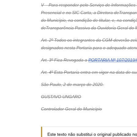
V – Para responder pelo Serviço de Informações 
Presencial e no SIC Carta, a Diretora deTranspa
do Município, na condição de titular, e, na cond
deTransparência Passiva da Ouvidoria Geral do
Art. 2º Todos os integrantes da CGM deverão zel
designados nesta Portaria para o adequado aten
Art. 3º Fica Revogada a
PORTARIA Nº 107/2019/C
Art. 4º Esta Portaria entra em vigor na data de s
São Paulo, 2 de março de 2020.
GUSTAVO UNGARO
Controlador Geral do Município
Este texto não substitui o original publicado 