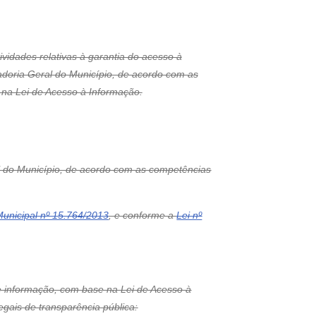
vidades relativas à garantia do acesso à
adoria Geral do Município, de acordo com as
 na Lei de Acesso à Informação.
al do Município, de acordo com as competências
unicipal nº 15.764/2013
, e conforme a
Lei nº
e informação, com base na Lei de Acesso à
gais de transparência pública: