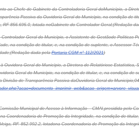
unto ao Chefe de Gabinete da Controladoria Geral doMunicípio, a Dire
sparência Passiva da Ouvidoria Geral do Município, na condição de titu
za, RF 856.695.0, lotada noGabinete do Controlador Geral;(Redação d
o Controlador Geral do Município, o Assistente de Gestãode Políticas P
e, na condição de titular, e, na condição de suplente, o Assessor Téc
idade;(Redação dada pela
Portaria CGM n° 112/2021
)
 à Ouvidora Geral do Município, a Diretora de Relatóriose Estatística, 
Ouvidoria Geral do Município, na condição de titular, e, na condição d
 na Divisão de Transparência Passiva daOuvidoria Geral do Município;
controlador.php?acao=documento_imprimir_web&acao_origem=arvore_vis
Comissão Municipal de Acesso à Informação – CMAI,presidida pelo Con
o na Coordenadoria de Promoção da Integridade, na condição de titular,
do Veiga, RF. 852.992.2, lotadona Coordenadoria de Promoção da Integ