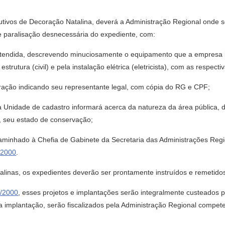
utivos de Decoração Natalina, deverá a Administração Regional onde se 
e paralisação desnecessária do expediente, com:
pretendida, descrevendo minuciosamente o equipamento que a empresa 
trutura (civil) e pela instalação elétrica (eletricista), com as respecti
ração indicando seu representante legal, com cópia do RG e CPF;
 a Unidade de cadastro informará acerca da natureza da área pública,
o, seu estado de conservação;
ncaminhado à Chefia de Gabinete da Secretaria das Administrações Reg
/2000
.
alinas, os expedientes deverão ser prontamente instruídos e remetidos
M/2000
, esses projetos e implantações serão integralmente custeados
a implantação, serão fiscalizados pela Administração Regional compe