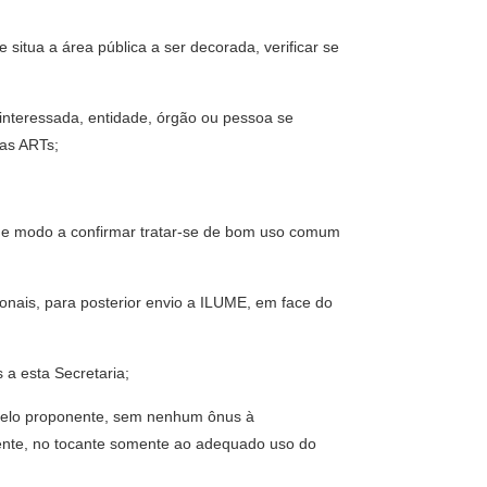
situa a área pública a ser decorada, verificar se
interessada, entidade, órgão ou pessoa se
vas ARTs;
 de modo a confirmar tratar-se de bom uso comum
ionais, para posterior envio a ILUME, em face do
 a esta Secretaria;
 pelo proponente, sem nenhum ônus à
tente, no tocante somente ao adequado uso do