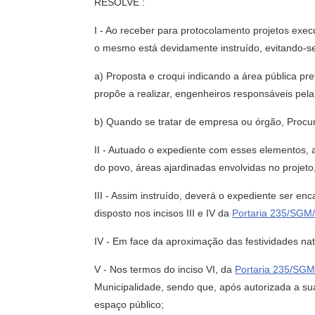
RESOLVE :
I - Ao receber para protocolamento projetos exec
o mesmo está devidamente instruído, evitando-s
a) Proposta e croqui indicando a área pública 
propõe a realizar, engenheiros responsáveis pela es
b) Quando se tratar de empresa ou órgão, Procu
II - Autuado o expediente com esses elementos,
do povo, áreas ajardinadas envolvidas no projet
III - Assim instruído, deverá o expediente ser e
disposto nos incisos III e IV da
Portaria 235/SGM
IV - Em face da aproximação das festividades nat
V - Nos termos do inciso VI, da
Portaria 235/SG
Municipalidade, sendo que, após autorizada a su
espaço público;