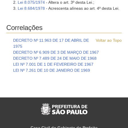
Lei 8.075/1974
- Altera o art. 3º desta Lei.;
Lei 8.684/1978
- Acrescenta alíneas ao art. 4º desta Lei.
Correlações
DECRETO Nº 11.963 DE 17 DE ABRIL DE
Voltar ao Topo
1975
DECRETO Nº 6.909 DE 3 DE MARÇO DE 1967
DECRETO Nº 7.489 DE 24 DE MAIO DE 1968
LEI Nº 7.001 DE 1 DE FEVEREIRO DE 1967
LEI Nº 7.261 DE 10 DE JANEIRO DE 1969
Casa Civil do Gabinete do Prefeito